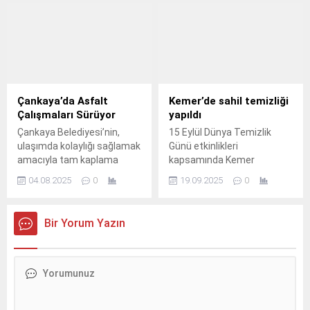
gastronomiyi bir araya
getirerek katılımcılara
kapsamlı bir deneyim
sundu.
Çankaya’da Asfalt
Kemer’de sahil temizliği
Çalışmaları Sürüyor
yapıldı
Çankaya Belediyesi’nin,
15 Eylül Dünya Temizlik
ulaşımda kolaylığı sağlamak
Günü etkinlikleri
amacıyla tam kaplama
kapsamında Kemer
asfalt ve asfalt onarım
Belediyesi Temizlik İşleri
04.08.2025
0
19.09.2025
0
çalışmalarına devam ediyor.
Müdürlüğü ile İklim
Değişikliği ve Sıfır Atık
Müdürlüğü tarafından
Bir Yorum Yazın
Kemer’de sahil temizliği
yapıldı.