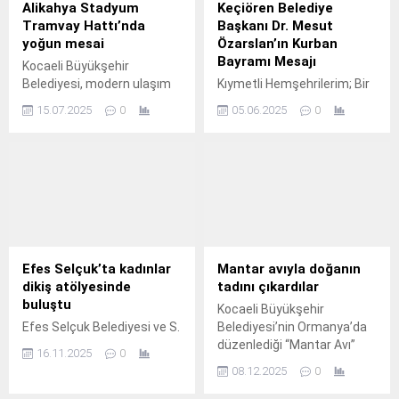
Alikahya Stadyum
Keçiören Belediye
Tramvay Hattı’nda
Başkanı Dr. Mesut
yoğun mesai
Özarslan’ın Kurban
Bayramı Mesajı
Kocaeli Büyükşehir
Belediyesi, modern ulaşım
Kıymetli Hemşehrilerim; Bir
vizyonu doğrultusunda
Kurban Bayramı’na daha
15.07.2025
0
05.06.2025
0
hayata geçirdiği Alikahya
hep birlikte, kardeşlik ve
Stadyum Tramvay Hattı ile
dayanışma duygularıyla
hem kent içi trafiği
erişmenin büyük
rahatlatmayı hem de
mutluluğunu yaşıyoruz.
vatandaşlara hızlı, konforlu
ve sürdürülebilir bir ulaşım
alternatifi sunmayı
hedefliyor.
Efes Selçuk’ta kadınlar
Mantar avıyla doğanın
dikiş atölyesinde
tadını çıkardılar
buluştu
Kocaeli Büyükşehir
Efes Selçuk Belediyesi ve S.
Belediyesi’nin Ormanya’da
düzenlediği “Mantar Avı”
16.11.2025
0
etkinliği, uzman rehberler
08.12.2025
0
eşliğinde doğa keşfi,
bilimsel inceleme ve