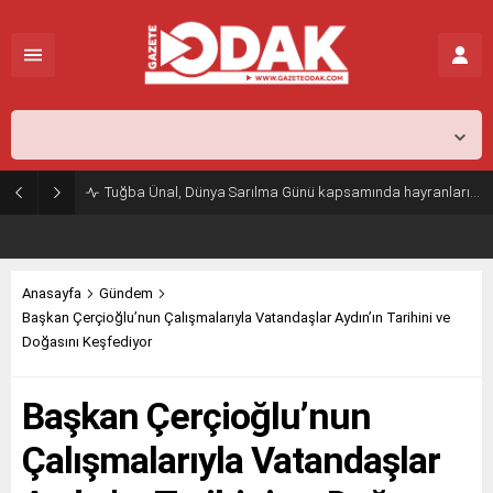
İstanbul,
25
°C
Parçalı Az Bulutlu
Tuğba Ünal, Dünya Sarılma Günü kapsamında hayranlarıyla buluştu
Anasayfa
Gündem
Başkan Çerçioğlu’nun Çalışmalarıyla Vatandaşlar Aydın’ın Tarihini ve
Doğasını Keşfediyor
Başkan Çerçioğlu’nun
Çalışmalarıyla Vatandaşlar