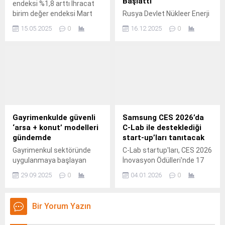
Başlattı
endeksi %1,8 arttı İhracat
birim değer endeksi Mart
Rusya Devlet Nükleer Enerji
ayında bir önceki yılın aynı
Kuruluşu Rosatom’un
15.05.2025
0
16.12.2025
0
ayına göre %1,8 arttı.
iştiraki FESCO Taşımacılık
Grubu, Çin'in Xi'an şehrinden
Rusya’nın St.
Gayrimenkulde güvenli
Samsung CES 2026’da
‘arsa + konut’ modelleri
C-Lab ile desteklediği
gündemde
start-up’ları tanıtacak
Gayrimenkul sektöründe
C-Lab startup'ları, CES 2026
uygulanmaya başlayan
İnovasyon Ödülleri'nde 17
‘arsa + konut’ modellerini
ödül kazandı.
29.09.2025
0
04.01.2026
0
daha güvenli ve şeffaf bir
sistemle yeniden gündeme
taşıyan Folkart, villa imarlı
Bir Yorum Yazın
arsaların satışına İzmir Dikili
Çandarlı’da başlıyor.