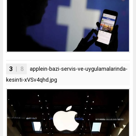
3
| 8
applein-bazi-servis-ve-uygulamalarinda-
kesinti-xVSv4qhd.jpg