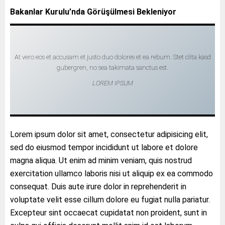
Bakanlar Kurulu’nda Görüşülmesi Bekleniyor
At vero eos et accusam et justo duo dolores et ea rebum. Stet clita kasd
gubergren, no sea takimata sanctus est.
LOREM IPSUM
Lorem ipsum dolor sit amet, consectetur adipisicing elit,
sed do eiusmod tempor incididunt ut labore et dolore
magna aliqua. Ut enim ad minim veniam, quis nostrud
exercitation ullamco laboris nisi ut aliquip ex ea commodo
consequat. Duis aute irure dolor in reprehenderit in
voluptate velit esse cillum dolore eu fugiat nulla pariatur.
Excepteur sint occaecat cupidatat non proident, sunt in