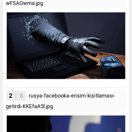
wFSAOwma.jpg
2
| 8
rusya-facebooka-erisim-kisitlamasi-
getirdi-KKEfaA5l.jpg