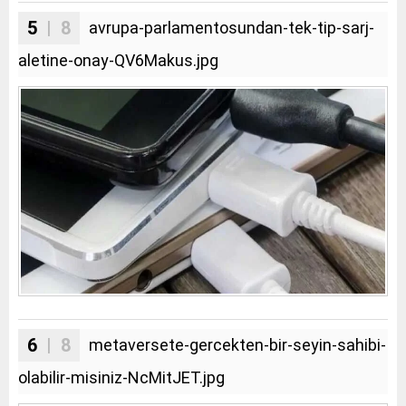
5
| 8
avrupa-parlamentosundan-tek-tip-sarj-
aletine-onay-QV6Makus.jpg
6
| 8
metaversete-gercekten-bir-seyin-sahibi-
olabilir-misiniz-NcMitJET.jpg