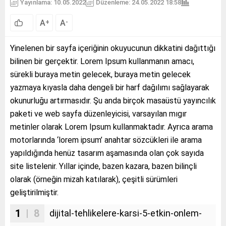
Yayınlama: 10.05.2022
Düzenleme: 24.05.2022 18:58
A
A
+
-
Yinelenen bir sayfa içeriğinin okuyucunun dikkatini dağıttığı
bilinen bir gerçektir. Lorem Ipsum kullanmanın amacı,
sürekli buraya metin gelecek, buraya metin gelecek
yazmaya kıyasla daha dengeli bir harf dağılımı sağlayarak
okunurluğu artırmasıdır. Şu anda birçok masaüstü yayıncılık
paketi ve web sayfa düzenleyicisi, varsayılan mıgır
metinler olarak Lorem Ipsum kullanmaktadır. Ayrıca arama
motorlarında ‘lorem ipsum’ anahtar sözcükleri ile arama
yapıldığında henüz tasarım aşamasında olan çok sayıda
site listelenir. Yıllar içinde, bazen kazara, bazen bilinçli
olarak (örneğin mizah katılarak), çeşitli sürümleri
geliştirilmiştir.
1
| 8
dijital-tehlikelere-karsi-5-etkin-onlem-