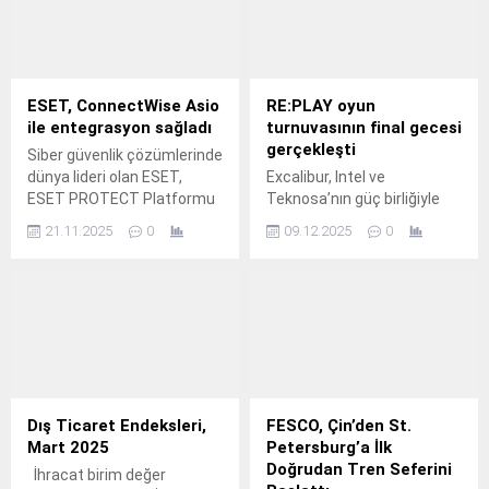
ESET, ConnectWise Asio
RE:PLAY oyun
ile entegrasyon sağladı
turnuvasının final gecesi
gerçekleşti
Siber güvenlik çözümlerinde
dünya lideri olan ESET,
Excalibur, Intel ve
ESET PROTECT Platformu
Teknosa’nın güç birliğiyle
ile modern bir uzaktan
Türkiye’nin dört bir yanından
21.11.2025
0
09.12.2025
0
izleme ve yönetim (RMM)
oyun ve teknoloji
çözümü olan ConnectWise
tutkunlarını bir araya
Asio ile yaptığı
getiren RE:PLAY oyun
entegrasyonu duyurdu.
turnuvası, 29 Kasım’da
Çırağan Palace
Kempinski’de düzenlenen
görkemli final gecesiyle
sona erdi.
Dış Ticaret Endeksleri,
FESCO, Çin’den St.
Mart 2025
Petersburg’a İlk
Doğrudan Tren Seferini
İhracat birim değer