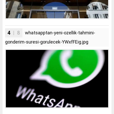
4
| 8
whatsapptan-yeni-ozellik-tahmini-
gonderim-suresi-gorulecek-YWxfFEig.jpg