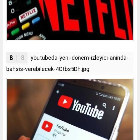
8
| 8
youtubeda-yeni-donem-izleyici-aninda-
bahsis-verebilecek-4Ctbs5Dh.jpg