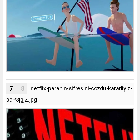
7
| 8
netflix-paranin-sifresini-cozdu-kararliyiz-
baP3jgjZ.jpg