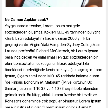
Ne Zaman Açıklanacak?
Yaygın inancın tersine, Lorem Ipsum rastgele
sözcüklerden oluşmaz. Kökleri M.Ö. 45 tarihinden bu yana
klasik Latin edebiyatına kadar uzanan 2000 yıllık bir
geçmişi vardır. Virginia’daki Hampden-Sydney College’dan
Latince profesörü Richard McClintock, bir Lorem Ipsum
pasajında geçen ve anlaşılması en güç sözcüklerden biri
olan ‘consectetur’ sözcüğünün klasik edebiyattaki
örneklerini incelediğinde kesin bir kaynağa ulaşmıştır. Lorm
Ipsum, Çiçero tarafından M.Ö. 45 tarihinde kaleme alınan
“de Finibus Bonorum et Malorum” (İyi ve Kötünün Uç
Sınırları) eserinin 1.10.32 ve 1.10.33 sayılı bölümlerinden
gelmektedir. Bu kitap, ahlak kuramı üzerine bir tezdir ve
Rönesans döneminde çok popüler olmuştur. Lorem Ipsum
pasajının ilk satırı olan “Lorem ipsum dolor sit amet”