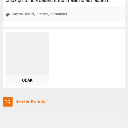
culpa qui officia deserunt mollit anim id est laborum.
Cayma Bedeli
İnternet
sürmanşet
,
,
ODAK
Benzer Konular