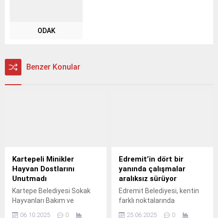
ODAK
Benzer Konular
Kartepeli Minikler
Edremit’in dört bir
Hayvan Dostlarını
yanında çalışmalar
Unutmadı
aralıksız sürüyor
Kartepe Belediyesi Sokak
Edremit Belediyesi, kentin
Hayvanları Bakım ve
farklı noktalarında
Rehabilitasyon Merkezi,
yürüttüğü altyapı ve üstyapı
06.10.2025
0
25.06.2025
0