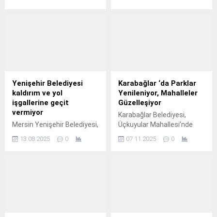
Dünya Hayvanları Koruma
çalışmalarıyla ilçenin
Günü kapsamında minik
çehresini değiştirmeye
misafirlerini ağırladı.
devam ediyor.
Yenişehir Belediyesi
Karabağlar ‘da Parklar
kaldırım ve yol
Yenileniyor, Mahalleler
işgallerine geçit
Güzelleşiyor
vermiyor
Karabağlar Belediyesi,
Mersin Yenişehir Belediyesi,
Üçkuyular Mahallesi’nde
kent genelinde yaya
bulunan Beç Parkı’nı baştan
13.08.2025
0
07.11.2025
0
güvenliği ve ulaşım düzenini
sona yenileyerek modern,
sağlamak amacıyla
estetik ve doğayla uyumlu
başlattığı kaldırım ve yol
bir görünüme kavuşturdu.
işgali denetimlerine
kararlılıkla devam ediyor.