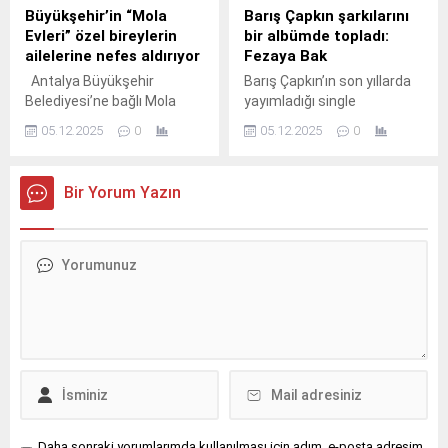
Büyükşehir’in “Mola
Barış Çapkın şarkılarını
Evleri” özel bireylerin
bir albümde topladı:
ailelerine nefes aldırıyor
Fezaya Bak
Antalya Büyükşehir
Barış Çapkın’ın son yıllarda
Belediyesi’ne bağlı Mola
yayımladığı single
Evleri, özel gereksinimli
çalışmalarından oluşan özel
05.12.2025
0
05.12.2025
0
bireylere ve ailelerine
bir seçki, “Fezaya Bak”
destek sunmaya devam
albümünde bir araya geliyor.
ediyor.
Bir Yorum Yazın
Daha sonraki yorumlarımda kullanılması için adım, e-posta adresim