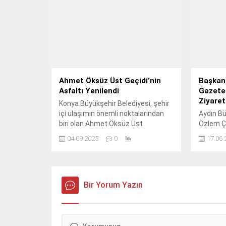
Ahmet Öksüz Üst Geçidi’nin
Başkan 
Asfaltı Yenilendi
Gazetec
Ziyaret
Konya Büyükşehir Belediyesi, şehir
içi ulaşımın önemli noktalarından
Aydın Bü
biri olan Ahmet Öksüz Üst
Özlem Çe
Geçidi’nde yürüttüğü asfalt
Gazetec
04.09.2025
0
17.06.
yenileme çalışmasını tamamladı.
Kurulu B
kurulu ü
bulundu.
Bir Yorum Yazın