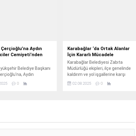
Çerçioğlu’na Aydın
Karabağlar ‘da Ortak Alanlar
iler Cemiyeti’nden
İçin Kararlı Mücadele
Karabağlar Belediyesi Zabıta
yükşehir Belediye Başkanı
Müdürlüğü ekipleri, ilçe genelinde
rçioğlu'na, Aydın
kaldırım ve yol işgallerine karşı
iler Cemiyeti Yönetim
denetimlerine kararlılıkla devam
2025
0
02.08.2025
0
aşkanı Naci Eriş ve yönetim
ediyor.
yeleri nezaket ziyaretinde