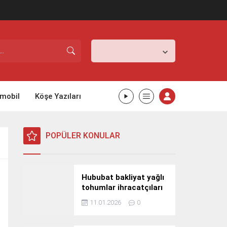
İstanbul,
26
°C
Açık
mobil
Köşe Yazıları
POPÜLER KONULAR
Hububat bakliyat yağlı
tohumlar ihracatçıları
Güney Kore yolcusu
11.01.2026
0