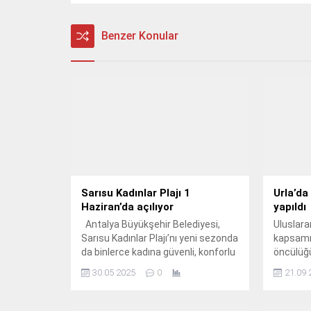
Benzer Konular
Sarısu Kadınlar Plajı 1
Urla’da 
Haziran’da açılıyor
yapıldı
Antalya Büyükşehir Belediyesi,
Uluslara
Sarısu Kadınlar Plajı’nı yeni sezonda
kapsamı
da binlerce kadına güvenli, konforlu
öncülüğ
ve keyifli bir sosyal yaşam alanı
Belediye
30.05.2025
0
21.09.
olarak sunmaya hazırlanıyor.
dernekle
birliği il