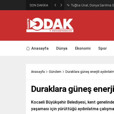
SON DAKİKA
Tuğba Ünal, Dünya Sarılma 
Anasayfa
Dünya
Ekonomi
Spor
Anasayfa
Gündem
Duraklara güneş enerjili aydınla
Duraklara güneş enerj
Kocaeli Büyükşehir Belediyesi, kent genelind
yaşaması için yürüttüğü aydınlatma çalışmala