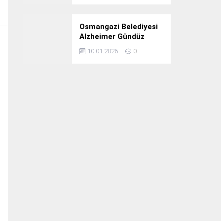
Osmangazi Belediyesi
Alzheimer Gündüz
Bakım Evi 3. Yılını
10.01.2026
0
Kutladı