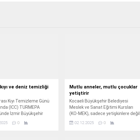
kıyı ve deniz temizliği
Mutlu anneler, mutlu çocuklar
yetiştirir
rası Kıyı Temizleme Günü
Kocaeli Büyükşehir Belediyesi
nda (ICC) TURMEPA
Meslek ve Sanat Eğitimi Kursları
ünde İzmir Büyükşehir
(KO-MEK), sadece yetişkinlere değil
si, Urla Belediyesi, çevre
çocukların geleceğine de katkı
2025
0
02.12.2025
0
ri ve meslek odaları iş
sunan eğitimler veriyor.
e Urla'da kıyı temizliği yapıldı.