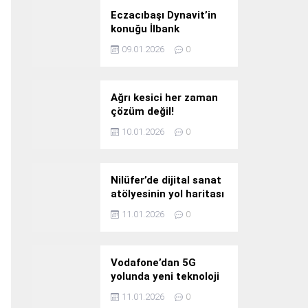
Eczacıbaşı Dynavit’in
konuğu İlbank
09.01.2026
0
Ağrı kesici her zaman
çözüm değil!
10.01.2026
0
Nilüfer’de dijital sanat
atölyesinin yol haritası
konuşuldu
11.01.2026
0
Vodafone’dan 5G
yolunda yeni teknoloji
yatırımı
11.01.2026
0