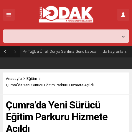
İstanbul,
26
°C
Açık
Tuğba Ünal, Dünya Sarılma Günü kapsamında hayranlarıyla buluştu
Anasayfa
Eğitim
Çumra’da Yeni Sürücü Eğitim Parkuru Hizmete Açıldı
Çumra’da Yeni Sürücü
Eğitim Parkuru Hizmete
Açıldı