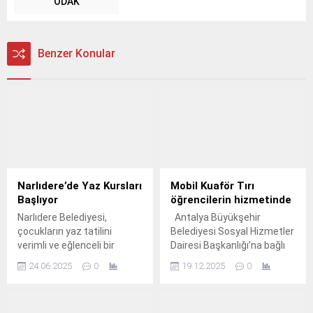
ODAK
Benzer Konular
Narlıdere’de Yaz Kursları
Mobil Kuaför Tırı
Başlıyor
öğrencilerin hizmetinde
Narlıdere Belediyesi,
Antalya Büyükşehir
çocukların yaz tatilini
Belediyesi Sosyal Hizmetler
verimli ve eğlenceli bir
Dairesi Başkanlığı’na bağlı
şekilde geçirmeleri için bu
Mobil Kuaför Tırı, kırsal
24.06.2025
0
19.12.2025
0
yıl da dopdolu bir yaz kursu
mahallerde vatandaşlara
programı hazırladı.
ulaşmaya devam ediyor.