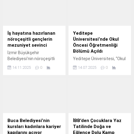
İş hayatına hazırlanan
Yeditepe
nöroçeşitli gençlerin
Üniversitesi’nde Okul
mezuniyet sevinci
Öncesi Öğretmenliği
Bölümü Açıldı
İzmir Büyükşehir
Belediyesi’nin nöroçeşitli
Yeditepe Üniversitesi, “Okul
gençleri iş hayatına
Öncesi Öğretmenliği
14.11.2025
0
14.07.2025
0
hazırlayan İş için Nitelikli
Bölümü”nü kurdu.
Kazanım Programı (İŞ-İN),
ikinci mezunlarını verdi.
Buca Belediyesi’nin
İBB’den Çocuklara Yaz
kursları kadınlara kariyer
Tatilinde Doğa ve
kapılarını açıyor
Eğlence Dolu Kamp