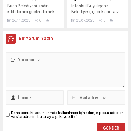
Buca Belediyesi, kadın
İstanbul Büyükşehir
istihdamını güçlendirmek
Belediyesi, çocukların yaz
için meslek edindirme
tatilini doğayla iç içe,
26.11.2025
0
25.07.2025
0
kurslarını yıl boyunca
eğlenceli ve öğretici
sürdürüyor.
etkinliklerle geçirmesi için
Doğa Kampı düzenliyor.
Bir Yorum Yazın
Daha sonraki yorumlarımda kullanılması için adım, e-posta adresim
ve site adresim bu tarayıcıya kaydedilsin.