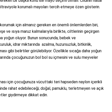
gereken bir başka konu ise mayo seçimi olmalı. Cildinin hasar
 ultraviyole korumalı mayoları tercih etmeye özen gösterin.
n korumak için almanız gereken en önemli önlemlerden biri,
e ve ısıya maruz kalmalarıyla birlikte, ciltlerinin geçirgen
daha yoğun oluyor. Bunun sonucunda, bebek ve
kuruluk, idrar miktarında azalma, huzursuzluk, bitkinlik,
sı gibi belirtiler görülebiliyor. Özellikle sıcağa daha yoğun
rlarında çocuğunuzun bol bol su içmesini ve sulu meyveler
aması için çocuğunuza vücuttaki teri hapseden naylon içerikli
çinde rahat edebileceği; doğal, pamuklu, terletmeyen ve açık
fetler giydirmeye dikkat edin.