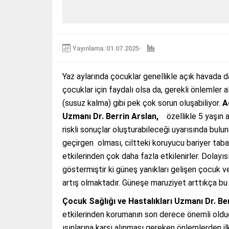
Yayınlama: 01.07.2025
Yaz aylarında çocuklar genellikle açık havada da
çocuklar için faydalı olsa da, gerekli önlemler
(susuz kalma) gibi pek çok sorun oluşabiliyor.
A
Uzmanı Dr. Berrin Arslan,
özellikle 5 yaşın
riskli sonuçlar oluşturabileceği uyarısında bulu
geçirgen olması, ciltteki koruyucu bariyer tab
etkilerinden çok daha fazla etkilenirler. Dolayıs
göstermiştir ki güneş yanıkları gelişen çocuk ve
artış olmaktadır. Güneşe maruziyet arttıkça bu 
Çocuk Sağlığı ve Hastalıkları Uzmanı Dr. Be
etkilerinden korumanın son derece önemli olduğun
ışınlarına karşı alınması gereken önlemlerden il