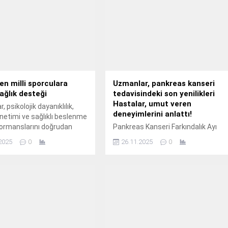
den milli sporculara
Uzmanlar, pankreas kanseri
sağlık desteği
tedavisindeki son yenilikleri
Hastalar, umut veren
, psikolojik dayanıklılık,
deneyimlerini anlattı!
netimi ve sağlıklı beslenme
formanslarını doğrudan
Pankreas Kanseri Farkındalık Ayı
n alanlarda profesyonel
kapsamında hastalarla uzmanların
2025
0
26.11.2025
0
ihtiyaç duyuyor.
katıldığı “Bu öykülerde bilim,
cesaret, umut var” başlıklı söyleşi
gerçekleştirildi.