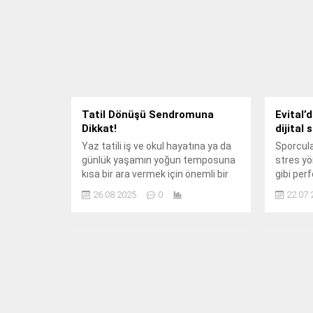
Tatil Dönüşü Sendromuna
Evital’
Dikkat!
dijital 
Yaz tatili iş ve okul hayatına ya da
Sporcular
günlük yaşamın yoğun temposuna
stres yö
kısa bir ara vermek için önemli bir
gibi per
fırsattır.
etkileye
26.08.2025
0
22.07.
desteğe 