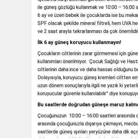
ile güneş gözlüğü kullanmak ve 10:00 – 16:00 s
6 ay ve üzeri bebek ile çocuklarda ise bu mekan
SPF olacak şekilde mineral filtreli, hem UVA h
ve 2 saat arayla tekrarlanması da çok önemlidir” 
İlk 6 ay güneş koruyucu kullanmayın!
Çocukların ciltlerinin zarar görmemesi için gün
kullanımları önerilmiyor. Çocuk Sağlığı ve Hast
ciltlerinin daha ince ve daha hassas olduğunu bel
Dolayısıyla, koruyucu güneş kremleri ciltten e
uzun dönem sonuçlarıyla ilgili ne yazık ki yete
koruyucular güvenle kullanılabilir” diye konuşuy
Bu saatlerde doğrudan güneşe maruz kalma
Çocuğunuzun 10:00 – 16:00 saatleri arasında 
arasında çocuğunuzla dışarıya çıkmayın, mecbu
saatlerde güneş ışınları yeryüzüne daha dik açıyl