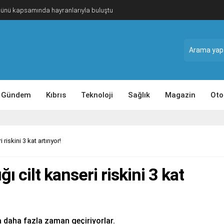
Günü kapsamında hayranlarıyla buluştu
Gündem
Kıbrıs
Teknoloji
Sağlık
Magazin
Oto
iskini 3 kat artırıyor!
 cilt kanseri riskini 3 kat
a daha fazla zaman geçiriyorlar.