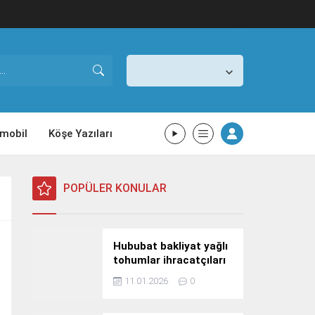
İstanbul,
26
°C
Açık
mobil
Köşe Yazıları
POPÜLER KONULAR
Hububat bakliyat yağlı
tohumlar ihracatçıları
Güney Kore yolcusu
11.01.2026
0