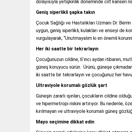
dolayısıyla yetişkinlik döneminde cilt kanseri ri
Geniş siperlikli şapka takın
Çocuk Sağlığı ve Hastalıkları Uzmanı Dr. Berrin 
uygun, geniş siperlikli, kulakları ve enseyi de ko
vurgulayarak, “Unutmayalım ki en önemli korunm
Her iki saatte bir tekrarlayın
Çocuğunuzun cildine, 6’ıncı aydan itibaren, mut
güneş koruyucu sürün. Ürünü, güneşe çıkmadan 3
iki saatte bir tekrarlayın ve çocuğunuz her havu
Ultraviyole korumalı gözlük şart
Güneşin zararlı ışınları, çocukların cildine oldu
ve hipermetropi riskini artırıyor. Bu nedenle, 
kırılmayan ve ultraviyole korumalı güneş gözlüğ
Mayo seçimine dikkat edin