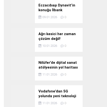
Eczacıbaşı Dynavit’in
konuğu İlbank
09.01.2026
0
Ağrı kesici her zaman
çözüm değil!
10.01.2026
0
Nilüfer’de dijital sanat
atölyesinin yol haritası
konuşuldu
11.01.2026
0
Vodafone’dan 5G
yolunda yeni teknoloji
yatırımı
11.01.2026
0