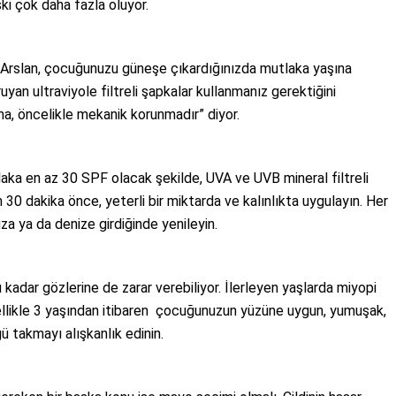
ski çok daha fazla oluyor.
Arslan,
çocuğunuzu güneşe çıkardığınızda mutlaka yaşına
ruyan ultraviyole filtreli şapkalar kullanmanız gerektiğini
a, öncelikle mekanik korunmadır” diyor.
laka en az 30 SPF olacak şekilde, UVA ve UVB mineral filtreli
0 dakika önce, yeterli bir miktarda ve kalınlıkta uygulayın. Her
za ya da denize girdiğinde yenileyin.
ğu kadar gözlerine de zarar verebiliyor. İlerleyen yaşlarda miyopi
özellikle 3 yaşından itibaren çocuğunuzun yüzüne uygun, yumuşak,
ü takmayı alışkanlık edinin.