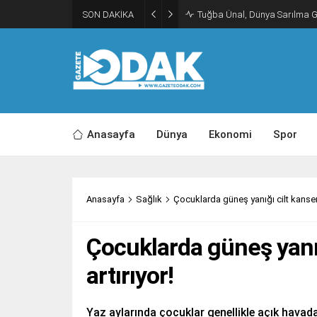
SON DAKİKA
Tuğba Ünal, Dünya Sarılma 
Anasayfa
Dünya
Ekonomi
Spor
Anasayfa
Sağlık
Çocuklarda güneş yanığı cilt kanseri r
Çocuklarda güneş yanığı
artırıyor!
Yaz aylarında çocuklar genellikle açık havad