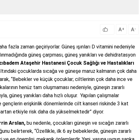
A
A
+
-
ha fazla zaman geçiriyorlar. Güneş ışınları D vitamini nedeniyle
 alınmadığında güneş çarpması, güneş yanıkları ve dehidratasyon
cıbadem Ataşehir Hastanesi Çocuk Sağlığı ve Hastalıkları
 altındaki çocuklarda sıcağa ve güneşe maruz kalmanın çok daha
narak, “Bebekler ve küçük çocuklar; ciltlerinin çok daha ince ve
akalarının henüz tam oluşmaması nedeniyle, güneşin zararlı
ıyla, güneş yanıkları daha hızlı oluşur. Yapılan çalışmalar
 gençlerin erişkinlik dönemlerinde cilt kanseri riskinde 3 kat
artan etkiyle risk daha da yükselmektedir” diyor.
rrin Arslan,
bu nedenle, çocukları güneşin ve sıcağın zararlı
u belirterek, “Özellikle, ilk 6 ay bebeklerde, güneşin zararlı
ki ve en önemlisi, mekanik önlemlerdir. Yani, yaşına uygun şapka