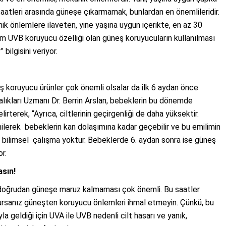
aatleri arasında güneşe çıkarmamak, bunlardan en önemlileridir.
ik önlemlere ilaveten, yine yaşına uygun içerikte, en az 30
em UVB koruyucu özelliği olan güneş koruyucuların kullanılması
bilgisini veriyor.
eş koruyucu ürünler çok önemli olsalar da ilk 6 aydan önce
alıkları Uzmanı Dr. Berrin Arslan, bebeklerin bu dönemde
irterek, “Ayrıca, ciltlerinin geçirgenliği de daha yüksektir.
milerek bebeklerin kan dolaşımına kadar geçebilir ve bu emilimin
rli bilimsel çalışma yoktur. Bebeklerde 6. aydan sonra ise güneş
or.
sın!
doğrudan güneşe maruz kalmaması çok önemli. Bu saatler
rsanız güneşten koruyucu önlemleri ihmal etmeyin. Çünkü, bu
a geldiği için UVA ile UVB nedenli cilt hasarı ve yanık,