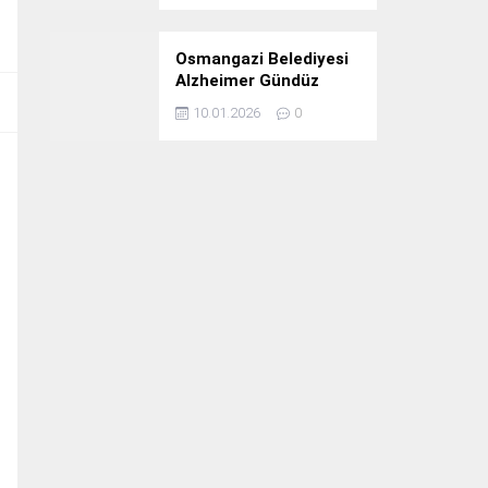
Osmangazi Belediyesi
Alzheimer Gündüz
Bakım Evi 3. Yılını
10.01.2026
0
Kutladı