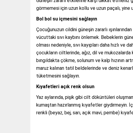
Güneşin zararlı etkilerine karşı dikkat etmeniz 
görmemesi için uzun kollu ve uzun paçalı, yine
Bol bol su içmesini sağlayın
Çocuğunuzun cildini güneşin zararlı ışınlarında
vücuttaki sıvı kaybını önlemek. Bebeklerin güneş
olması nedeniyle, sıvı kayıpları daha hızlı ve 
çocukların ciltlerinde, ağız, dil ve mukozalarda 
bıngıldakta çökme, solunum ve kalp hızının artma
maruz kalınan tatil beldelerinde ve deniz kena
tüketmesini sağlayın.
Kıyafetleri açık renk olsun
Yaz aylarında, pişik gibi cilt döküntüleri oluşm
kumaştan hazırlanmış kıyafetler giydirmeyin. İ
renkli (beyaz, bej, sarı, açık mavi, pembe) kıya