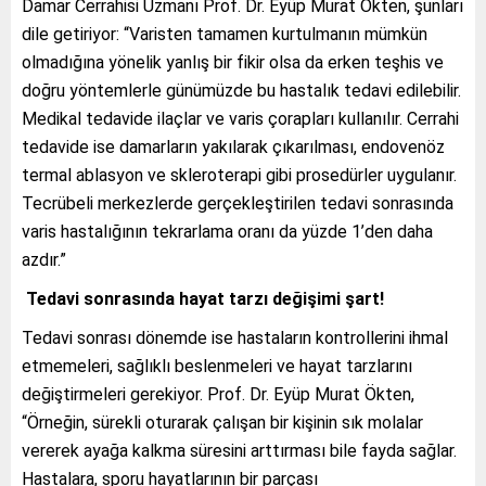
Damar Cerrahisi Uzmanı Prof. Dr. Eyüp Murat Ökten,
şunları
dile getiriyor: “Varisten tamamen kurtulmanın mümkün
olmadığına yönelik yanlış bir fikir olsa da erken teşhis ve
doğru yöntemlerle günümüzde bu hastalık tedavi edilebilir.
Medikal tedavide ilaçlar ve varis çorapları kullanılır. Cerrahi
tedavide ise damarların yakılarak çıkarılması, endovenöz
termal ablasyon ve skleroterapi gibi prosedürler uygulanır.
Tecrübeli merkezlerde gerçekleştirilen tedavi sonrasında
varis hastalığının tekrarlama oranı da yüzde 1’den daha
azdır.”
Tedavi sonrasında hayat tarzı değişimi şart!
Tedavi sonrası dönemde ise hastaların kontrollerini ihmal
etmemeleri, sağlıklı beslenmeleri ve hayat tarzlarını
değiştirmeleri gerekiyor. Prof. Dr. Eyüp Murat Ökten,
“Örneğin, sürekli oturarak çalışan bir kişinin sık molalar
vererek ayağa kalkma süresini arttırması bile fayda sağlar.
Hastalara, sporu hayatlarının bir parçası