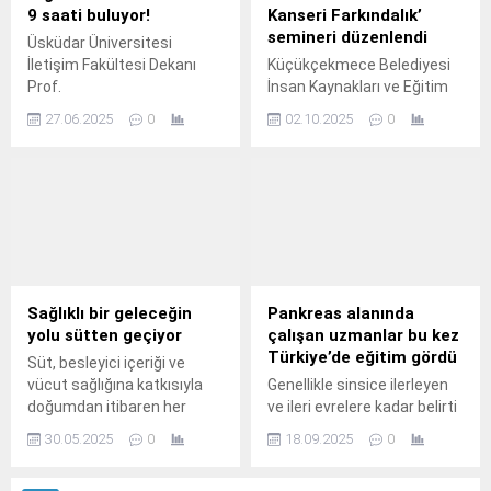
9 saati buluyor!
Kanseri Farkındalık’
semineri düzenlendi
Üsküdar Üniversitesi
İletişim Fakültesi Dekanı
Küçükçekmece Belediyesi
Prof.
İnsan Kaynakları ve Eğitim
Müdürlüğü, 1-31 Ekim
27.06.2025
0
02.10.2025
0
Meme Kanseri Farkındalık
Ayı kapsamında ‘Meme
Kanseri Farkındalık’
semineri düzenledi.
Sağlıklı bir geleceğin
Pankreas alanında
yolu sütten geçiyor
çalışan uzmanlar bu kez
Türkiye’de eğitim gördü
Süt, besleyici içeriği ve
vücut sağlığına katkısıyla
Genellikle sinsice ilerleyen
doğumdan itibaren her
ve ileri evrelere kadar belirti
yaşta tüketilmesi gereken
vermeyen pankreas
30.05.2025
0
18.09.2025
0
temel bir gıda.
kanserinin tüm dünyada ve
ülkemizde görülme sıklığı