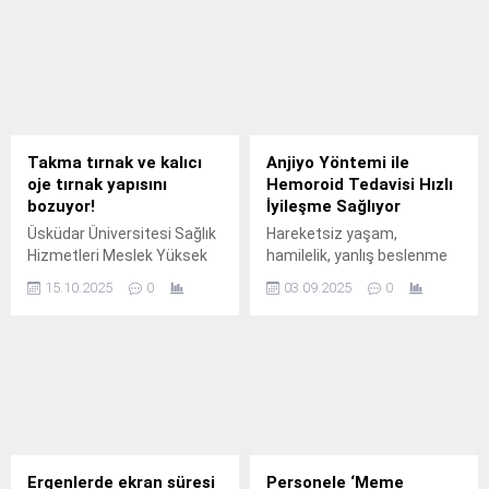
Takma tırnak ve kalıcı
Anjiyo Yöntemi ile
oje tırnak yapısını
Hemoroid Tedavisi Hızlı
bozuyor!
İyileşme Sağlıyor
Üsküdar Üniversitesi Sağlık
Hareketsiz yaşam,
Hizmetleri Meslek Yüksek
hamilelik, yanlış beslenme
Okulu Saç Bakımı ve
alışkanlıkları gibi nedenlerle
15.10.2025
0
03.09.2025
0
Güzellik Hizmetleri
ortaya çıkan hemoroid, ağrı
Programı Başkanı Öğr.
ve kanama şikayetleriyle
yaşam konforunu olumsuz
etkileyen ve her yaşta
görülebilen bir sağlık
sorunudur.
Ergenlerde ekran süresi
Personele ‘Meme