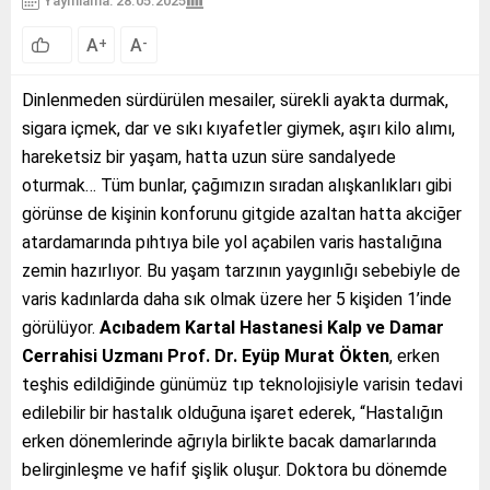
Yayınlama: 28.05.2025
A
A
+
-
Dinlenmeden sürdürülen mesailer, sürekli ayakta durmak,
sigara içmek, dar ve sıkı kıyafetler giymek, aşırı kilo alımı,
hareketsiz bir yaşam, hatta uzun süre sandalyede
oturmak… Tüm bunlar, çağımızın sıradan alışkanlıkları gibi
görünse de kişinin konforunu gitgide azaltan hatta akciğer
atardamarında pıhtıya bile yol açabilen varis hastalığına
zemin hazırlıyor. Bu yaşam tarzının yaygınlığı sebebiyle de
varis kadınlarda daha sık olmak üzere her 5 kişiden 1’inde
görülüyor.
Acıbadem Kartal Hastanesi Kalp ve Damar
Cerrahisi Uzmanı Prof. Dr. Eyüp Murat Ökten
, erken
teşhis edildiğinde günümüz tıp teknolojisiyle varisin tedavi
edilebilir bir hastalık olduğuna işaret ederek, “Hastalığın
erken dönemlerinde ağrıyla birlikte bacak damarlarında
belirginleşme ve hafif şişlik oluşur. Doktora bu dönemde