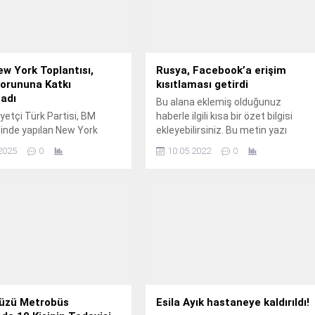
w York Toplantısı,
Rusya, Facebook’a erişim
Sorununa Katkı
kısıtlaması getirdi
adı
Bu alana eklemiş olduğunuz
etçi Türk Partisi, BM
haberle ilgili kısa bir özet bilgisi
inde yapılan New York
ekleyebilirsiniz. Bu metin yazı
erini eleştirdi: “Çözüm
düzenleme sayfasında "Özet"
2025
0
10.05.2022
0
yok, statükonun yeniden
bölümünden eklenebilir. Özet
sine hizmet ediliyor.”
eklenmişse başlık altında kalın
etçi Türk Partisi (CTP),
olarak bu şekilde gösterilir,
ş Milletler (BM) Genel
eklenmemişse bu alan boş kalır.
ri himayesinde 16-17
tarihlerinde New York’ta
oplantıya ilişkin yazılı bir
 yaptı. CTP, Türkiye,
n ve Birleşik Krallık
erinin katıldığı toplantının,
düzü Metrobüs
Esila Ayık hastaneye kaldırıldı!