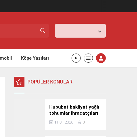
İstanbul,
26
°C
Açık
mobil
Köşe Yazıları
POPÜLER KONULAR
Hububat bakliyat yağlı
tohumlar ihracatçıları
Güney Kore yolcusu
11.01.2026
0