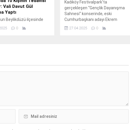
da 10 Kişinin Tedavisi
Kadıköy Festivalpark’ta
: Vali Davut Gül
gerçekleşen “Gençlik Dayanışma
ma Yaptı
Sahnesi” konserinde, eski
’un Beylikdüzü ilçesinde
Cumhurbaşkanı adayı Ekrem
ere Sanayi Metrobüs
İmamoğlu’nun tutuklanmasını
2025
0
27.04.2025
0
da yaşanan trafik
protesto eden öğrencilerin
a 1 kişi hayatını
etkinliğinde, Cumhurbaşkanı
rken, 54 vatandaş da
Erdoğan’a yönelik bir pankart
. İstanbul Valisi Davut Gül,
taşıdığı iddia edilen Esila Ayık,
ili güncel bilgileri
cezaevinde bilincini yitirerek
la paylaştı. Vali Gül’ün
hastaneye sevk edildi. 8 Nisan’da
edya üzerinden yaptığı
Kadıköy Gençlik Sahnesi’nde
ya göre, yaralanan 54
düzenlenen etkinlikte,
44’ü tedavilerinin ardından
Cumhurbaşkanı Erdoğan’ı hedef
en taburcu edildi. Kalan
alan bir pankartı elinde bulunduran
ının ise hastanede...
Esila Ayık,...