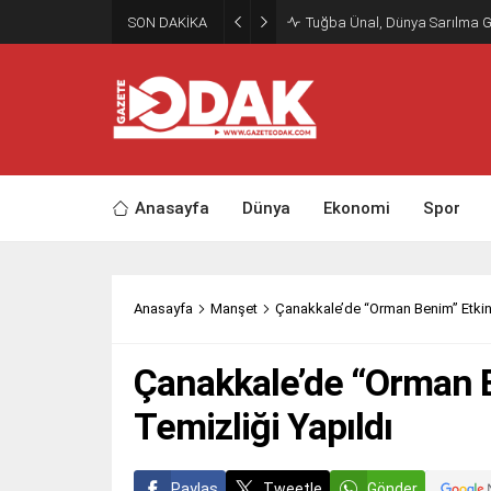
SON DAKİKA
Tuğba Ünal, Dünya Sarılma 
Anasayfa
Dünya
Ekonomi
Spor
Anasayfa
Manşet
Çanakkale’de “Orman Benim” Etkinl
Çanakkale’de “Orman B
Temizliği Yapıldı
Paylaş
Tweetle
Gönder