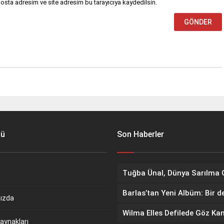
osta adresim ve site adresim bu tarayıcıya kaydedilsin.
nü
Son Haberler
Barlas’tan Yeni Albüm: Bir d
ızda
aynakları