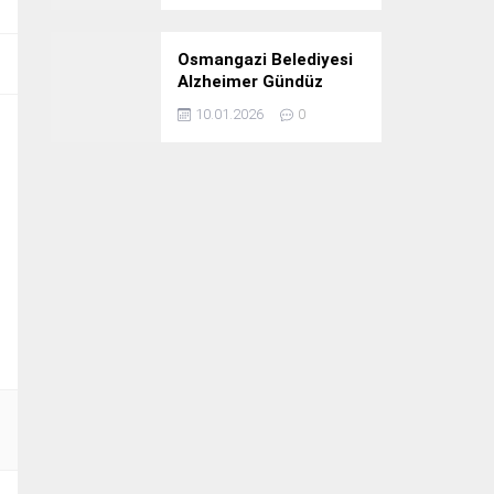
Osmangazi Belediyesi
Alzheimer Gündüz
Bakım Evi 3. Yılını
10.01.2026
0
Kutladı