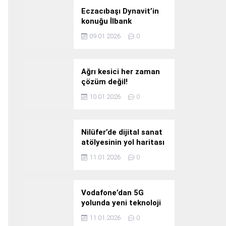
Eczacıbaşı Dynavit’in
konuğu İlbank
09.01.2026
0
Ağrı kesici her zaman
çözüm değil!
10.01.2026
0
Nilüfer’de dijital sanat
atölyesinin yol haritası
konuşuldu
11.01.2026
0
Vodafone’dan 5G
yolunda yeni teknoloji
yatırımı
11.01.2026
0