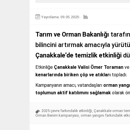
Yayınlama: 09.05.2025
Tarım ve Orman Bakanlığı
tarafın
bilincini artırmak amacıyla yürüt
Çanakkale’de temizlik etkinliği
dü
Etkinliğe
Çanakkale Valisi Ömer Toraman
ve 
kenarlarında biriken çöp ve atıkları
topladı.
Kampanyanın amacı, vatandaşları
orman yangın
toplumun aktif katılımını sağlamak
olarak ön
2025 çevre farkındalık etkinliği
Çanakkale orman temi
,
Orman Benim kampanyası
orman yangını farkındalık etki
,