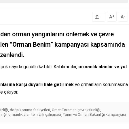
A
A
+
-
dan orman yangınlarını önlemek ve çevre
ülen
“Orman Benim” kampanyası
kapsamında
zenlendi.
çok sayıda gönüllü katıldı. Katılımcılar,
ormanlık alanlar ve yol
larına karşı duyarlı hale getirmek
ve ormanların korunmasına
e çıkıyor.
zliği
doğa koruma faaliyetleri
Ömer Toraman çevre etkinliği
,
,
,
nliği
ormanlık alan temizlik çalışması
Tarım ve Orman Bakanlığı kampanyası
,
,