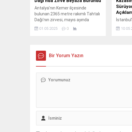
Dağı’nda Zirve Beyaza Büründü
Kazasın
Sürüyor
Antalya’nın Kemer ilçesinde
Açıkla
bulunan 2365 metre rakımlı Tahtalı
Dağı’nın zirvesi, mayıs ayında
İstanbul
beklenmedik bir kar yağışı ile
Haramid
01.05.2025
0
10.05.
beyaza büründü. Bu durum,
Durağı’n
bölgede şaşkınlık yaratırken, dağın
kazasınd
zirvesindeki manzaralar ise
kaybede
büyüleyici bir güzellik sundu. Sabah
yaralandı
saatlerinde başlayan kar yağışı,
Bir Yorum Yazın
olayla ilg
Tahtalı Dağı’nın zirvesini kısa
kamuoyuy
sürede beyaz bir örtüyle kapladı.
sosyal m
Normalde bahar ayında güneşli...
açıklama
kişiden 
hastaned
10 yaral