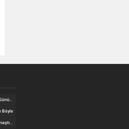
Tuğba Ünal, Dünya Sarılma Günü kapsamında hayranlarıyla buluştu
e Böyle
Wilma Elles Defilede Göz Kamaştırdı, Kuliste Oğlunu Uyuttu