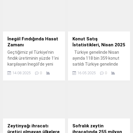
İnegöl Fındığında Hasat
Konut Satış
Zamanı
İstatistikleri, Nisan 2025
Geçtiğimiz yıl Türkiye’nin
Türkiye genelinde Nisan
fındık üretiminin yüzde 1’ini
ayında 118 bin 359 konut
karşılayan İnegöl’de yeni
satıldı Türkiye genelinde
sezon fındık hasadı başladı.
konut satışları Nisan ayında
14.08.2025
0
16.05.2025
0
bir önceki yılın aynı ayına
göre %56,6 oranında artarak
118 bin 359 oldu.
Zeytinyağı ihracatı
Sofralık zeytin
üretici olmayan ülkelere
ihracatında 255 milyon