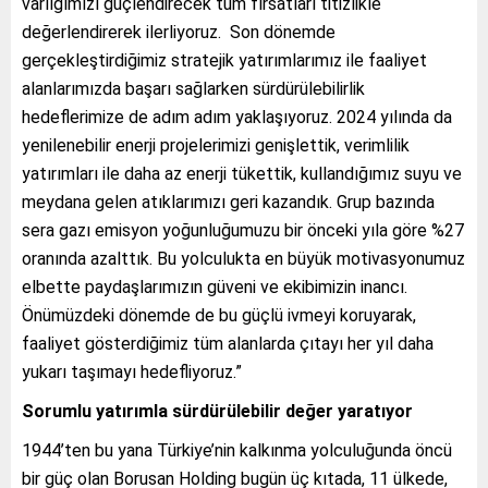
varlığımızı güçlendirecek tüm fırsatları titizlikle
değerlendirerek ilerliyoruz. Son dönemde
gerçekleştirdiğimiz stratejik yatırımlarımız ile faaliyet
alanlarımızda başarı sağlarken sürdürülebilirlik
hedeflerimize de adım adım yaklaşıyoruz. 2024 yılında da
yenilenebilir enerji projelerimizi genişlettik, verimlilik
yatırımları ile daha az enerji tükettik, kullandığımız suyu ve
meydana gelen atıklarımızı geri kazandık. Grup bazında
sera gazı emisyon yoğunluğumuzu bir önceki yıla göre %27
oranında azalttık. Bu yolculukta en büyük motivasyonumuz
elbette paydaşlarımızın güveni ve ekibimizin inancı.
Önümüzdeki dönemde de bu güçlü ivmeyi koruyarak,
faaliyet gösterdiğimiz tüm alanlarda çıtayı her yıl daha
yukarı taşımayı hedefliyoruz.”
Sorumlu yatırımla sürdürülebilir değer yaratıyor
1944’ten bu yana Türkiye’nin kalkınma yolculuğunda öncü
bir güç olan Borusan Holding bugün üç kıtada, 11 ülkede,