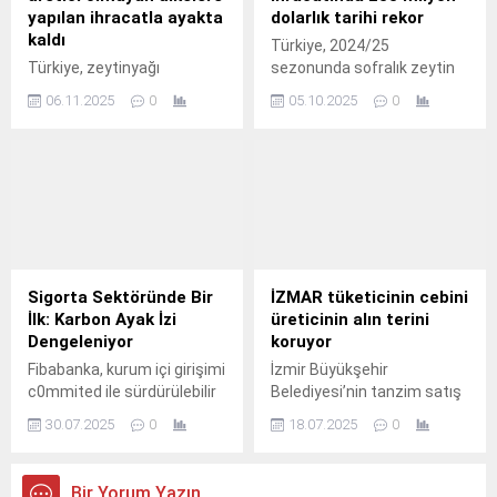
yapılan ihracatla ayakta
dolarlık tarihi rekor
kaldı
Türkiye, 2024/25
Türkiye, zeytinyağı
sezonunda sofralık zeytin
sektöründe ihracatta
ihracatında 255 milyon 310
06.11.2025
0
05.10.2025
0
zorluklarla dolu bir sezonu
bin dolarlık gelirle hedefini
geride bıraktı.
aştı.
Sigorta Sektöründe Bir
İZMAR tüketicinin cebini
İlk: Karbon Ayak İzi
üreticinin alın terini
Dengeleniyor
koruyor
Fibabanka, kurum içi girişimi
İzmir Büyükşehir
c0mmited ile sürdürülebilir
Belediyesi’nin tanzim satış
gelecek için çalışmaya
mağazaları modeli İZMAR,
30.07.2025
0
18.07.2025
0
devam ediyor.
Türkiye’ye örnek oluyor.
Bir Yorum Yazın