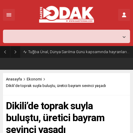
İstanbul,
25
°C
Açık
Tuğba Ünal, Dünya Sarılma Günü kapsamında hayranlarıyla buluştu
Anasayfa
Ekonomi
Dikili’de toprak suyla buluştu, üretici bayram sevinci yaşadı
Dikili’de toprak suyla
buluştu, üretici bayram
sevinci yaşadı