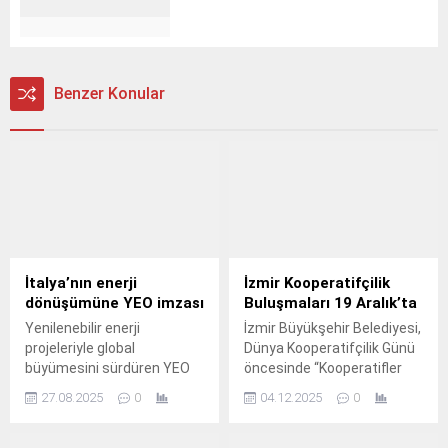
Benzer Konular
İtalya’nın enerji
İzmir Kooperatifçilik
dönüşümüne YEO imzası
Buluşmaları 19 Aralık’ta
Yenilenebilir enerji
İzmir Büyükşehir Belediyesi,
projeleriyle global
Dünya Kooperatifçilik Günü
büyümesini sürdüren YEO
öncesinde “Kooperatifler
Teknoloji, Avrupa’nın temiz
Daha İyi Bir Dünya Kurar”
27.08.2025
0
04.12.2025
0
enerji dönüşümünü
temasıyla İzmir
desteklemeye devam
Kooperatifçilik Buluşmaları