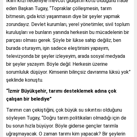
İklim krizi nedeniyle mevcut gidişatın kötü olduğunu ifade
eden Başkan Tugay, “Topraklar çölleşmesin, tarım
bitmesin, gıda krizi yaşanmasın diye bir şeyler yapmak
zorundayız. Devlet kurumları, yerel yönetimler, sivil toplum
kuruluşları ve bunların yanında herkesin bu mücadelenin bir
parçası olması gerek. Şöyle bir lükse sahip değiliz; ben
burada oturayım, işin sadece eleştirisini yapayım,
televizyonda bir şeyler izleyeyim, arada sosyal medyada
bir şeyler yazayım. Böyle değil. Herkesin üzerine
sorumluluk düşüyor. Kimsenin bilinçsiz davranma lüksü yok”
şeklinde konuştu.
“İzmir Büyükşehir, tarımı desteklemek adına çok
çalışan bir belediye”
Tarımın can çekiştiğini, çok büyük su sıkıntısı olduğunu
söyleyen Tugay, “Doğru tarım politikaları olmadığı için de
bu sorun hızla büyüyor. Böyle giderse gençler tarımla
uğraşmayacak. O zaman tarımı kim yapacak? Bir şeylerin