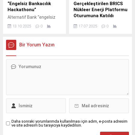
“Engelsiz Bankacılık
Gerçekleştirilen BRICS
Hackathonu”
Nükleer Enerji Platformu
Oturumuna Katıldı
Alternatif Bank “engelsiz
bankacılık” yaklaşımıyla,
Rusya Devlet Nükleer Enerji
13.10.2025
0
17.07.2025
0
bankacılık hizmetlerine
Kuruluşu Rosatom
herkesin eşit şekilde ve
temsilcileri, VII.
kolaylıkla erişebileceği
Bir Yorum Yazın
çalışmalarını sürdürürken,
bu alandaki katılımcılığı
artırmak ve yaratıcı fikirleri
hayata geçirmek adına da
önemli adımlar atmaya
devam ediyor.
Daha sonraki yorumlarımda kullanılması için adım, e-posta adresim
ve site adresim bu tarayıcıya kaydedilsin.