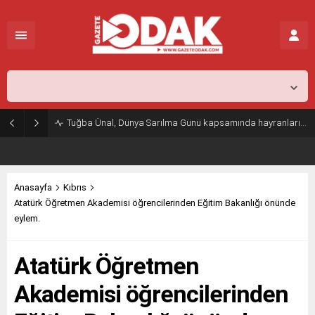
İstanbul,
26
°C
Açık
Tuğba Ünal, Dünya Sarılma Günü kapsamında hayranlarıyla buluştu
Anasayfa
Kıbrıs
Atatürk Öğretmen Akademisi öğrencilerinden Eğitim Bakanlığı önünde
eylem.
Atatürk Öğretmen
Akademisi öğrencilerinden