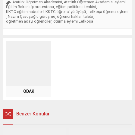
Atatürk Öğretmen Akademisi
Atatürk Öğretmen Akademisi eylemi
,
,
Eğitim Bakanlığı protestosu
eğitim politikası tepkisi
,
,
KKTC eğitim haberleri
KKTC öğrenci yürüyüşü
Lefkoşa öğrenci eylemi
,
,
Nazım Çavuşoğlu görüşme
öğrenci hakları talebi
,
,
,
öğretmen adayı öğrenciler
oturma eylemi Lefkoşa
,
ODAK
Benzer Konular