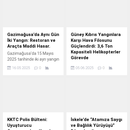
Gazimağusa’da Aynı Gün
Güney Kıbrıs Yangınlara
İki Yangın: Restoran ve
Karşı Hava Filosunu
Araçta Maddi Hasar.
Güçlendirdi: 3,6 Ton
Kapasiteli Helikopterler
Gazimağusa’da 15 Mayıs
Görevde
2025 tarihinde iki ayrı yangın
meydana geldi. Restoran
Güney Kıbrıs, yaz aylarında
16.05.2025
0
05.06.2025
0
mutfağında çıkan yangın ve
artan yangın tehlikesine
araçta oluşan yangın,
karşı önlemlerini artırıyor.
itfaiye ekiplerinin hızlı
Yeni alınan 3,6 ton
müdahalesiyle kontrol
kapasiteli Black Hawk
altına alındı ancak her iki
helikopterleri, yangın
olayda da ciddi maddi hasar
söndürme filosuna dahil
oluştu. Gazimağusa’da 15
edildi. Güney Kıbrıs Rum
Mayıs 2025 tarihinde, biri
Yönetimi, yaz aylarında
restoran mutfağında, diğeri
sıkça yaşanan orman
KKTC Polis Bülteni:
İskele’de “Atamıza Saygı
ise park halindeki bir araçta
yangınlarına karşı
Uyuşturucu
ve Bağlılık Yürüyüşü”
olmak üzere...
hazırlıklarını yoğunlaştırdı.