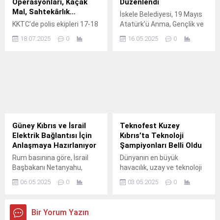
Operasyonları, Kaçak
Düzenlendi
Yangınla mücadele
Mal, Sahtekârlık…
İskele Belediyesi, 19 Mayıs
kapsamında hava filosuna
KKTC’de polis ekipleri 17-18
Atatürk’ü Anma, Gençlik ve
iki adet yüksek kapasiteli
Temmuz 2025’te
Spor Bayramı kapsamında
yangın söndürme
18.07.2025
0
16.05.2025
0
uyuşturucu, hile ile hırsızlık,
“Atamıza Saygı ve Bağlılık
helikopteri daha eklendi....
gümrüksüz mal, sahtekârlık
Yürüyüşü” düzenledi.
ve alkollü sürücülerle ilgili
Etkinlik, yürüyüşün ardından
geniş çaplı operasyonlar
şiirler ve halk danslarıyla
yaptı; çok sayıda tutuklama
devam etti. İskele
var. Kuzey Kıbrıs Türk
Belediyesi tarafından 19
Cumhuriyeti genelinde polis
Mayıs Atatürk’ü Anma,
ekipleri 17-18 Temmuz
Gençlik ve Spor Bayramı
2025 tarihlerini kapsayan
kapsamında “Atamıza Saygı
Güney Kıbrıs ve İsrail
Teknofest Kuzey
denetim ve operasyonlarda
ve Bağlılık Yürüyüşü”
Elektrik Bağlantısı İçin
Kıbrıs’ta Teknoloji
uyuşturucu, hile ile hırsızlık,
düzenlendi. Gençlik Dairesi
Anlaşmaya Hazırlanıyor
Şampiyonları Belli Oldu
gümrüksüz mal,
ve bölgedeki okulların
Rum basınına göre, İsrail
Dünyanın en büyük
sahtekârlıkla para temini,
katkısıyla...
Başbakanı Netanyahu,
havacılık, uzay ve teknoloji
kayıtsız...
Güney Kıbrıs ile elektrik
festivali Teknofest’in Kuzey
06.05.2025
0
03.05.2025
0
bağlantısı için bu yıl
Kıbrıs etkinliğinde, teknoloji
anlaşma imzalanacağını
yarışmalarının heyecanı
duyurdu. Güney Kıbrıs basını
doruğa ulaştı. Festival
Bir Yorum Yazın
İsrail’i “stratejik müttefik”
kapsamında düzenlenen