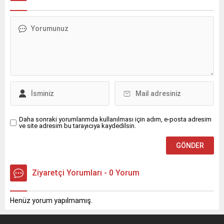
olarak nitelendirirken,
altı teknoloji yarışmasının
projeyi Hindistan Orta
dört ana kategorisindeki
DoğuAvrupa Ekonomi
birinciler, düzenlenen
Koridoru ilişkilendirdi. Daha
törenle ödüllerini aldı. Kuzey
önce Türkiye’nin engellediği
Kıbrıs Cumhurbaşkanlığı
iddia edilen Eurasia
himayelerinde, Türkiye
Interconnector projesinin
Teknoloji Takımı Vakfı ve
akıbeti belirsizken, bu yeni
Sanayi ve Teknoloji
bağlantının gelecekte
Bakanlığı’nın öncülüğünde,
Avrupa elektrik
132 kurumun iş birliğiyle
şebekesine...
eski...
Daha sonraki yorumlarımda kullanılması için adım, e-posta adresim
ve site adresim bu tarayıcıya kaydedilsin.
Ziyaretçi Yorumları - 0 Yorum
Henüz yorum yapılmamış.