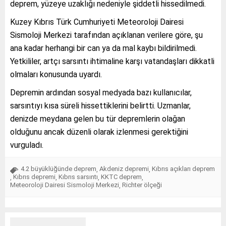
deprem, yüzeye uzaklığı nedeniyle şiddetli hissedilmedi.
Kuzey Kıbrıs Türk Cumhuriyeti Meteoroloji Dairesi
Sismoloji Merkezi tarafından açıklanan verilere göre, şu
ana kadar herhangi bir can ya da mal kaybı bildirilmedi.
Yetkililer, artçı sarsıntı ihtimaline karşı vatandaşları dikkatli
olmaları konusunda uyardı.
Depremin ardından sosyal medyada bazı kullanıcılar,
sarsıntıyı kısa süreli hissettiklerini belirtti. Uzmanlar,
denizde meydana gelen bu tür depremlerin olağan
olduğunu ancak düzenli olarak izlenmesi gerektiğini
vurguladı.
4.2 büyüklüğünde deprem
Akdeniz depremi
Kıbrıs açıkları deprem
,
,
Kıbrıs depremi
Kıbrıs sarsıntı
KKTC deprem
,
,
,
,
Meteoroloji Dairesi Sismoloji Merkezi
Richter ölçeği
,