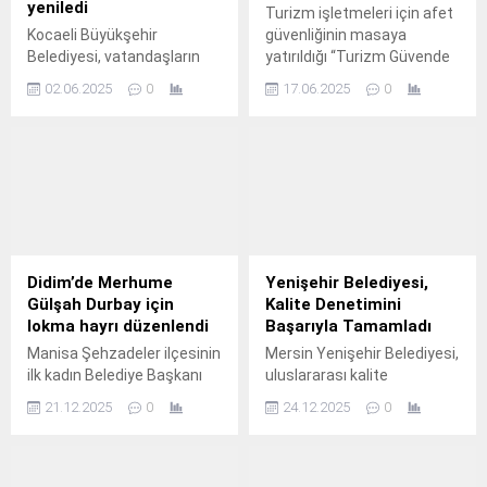
yeniledi
Turizm işletmeleri için afet
Kocaeli Büyükşehir
güvenliğinin masaya
Belediyesi, vatandaşların
yatırıldığı “Turizm Güvende
ortak kullanım alanı olan
Olsun” toplantısında
02.06.2025
0
17.06.2025
0
ibadethanelerin eksiklerini
konuşan Konak Belediye
ve malzeme ihtiyaçlarını
Başkanı Nilüfer Çınarlı
imkânlar çerçevesinde
Mutlu, “İzmir bir turizm
karşılayarak, daha güzel ve
kenti ve en çok otel
kullanışlı hale getiriyor.
barındıran ilçesi Konak.
Didim’de Merhume
Yenişehir Belediyesi,
Gülşah Durbay için
Kalite Denetimini
lokma hayrı düzenlendi
Başarıyla Tamamladı
Manisa Şehzadeler ilçesinin
Mersin Yenişehir Belediyesi,
ilk kadın Belediye Başkanı
uluslararası kalite
olan merhume Gülşah
standartlarını sürdürme
21.12.2025
0
24.12.2025
0
Durbay, Didim’de
yolundaki yıllık denetimini
düzenlenen lokma hayrı ile
tamamladı.
anıldı.