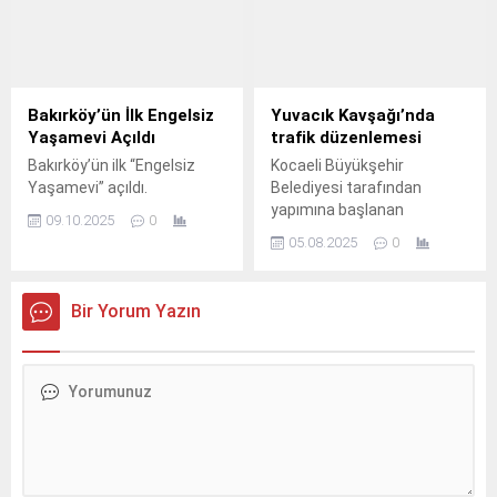
Bakırköy’ün İlk Engelsiz
Yuvacık Kavşağı’nda
Yaşamevi Açıldı
trafik düzenlemesi
Bakırköy’ün ilk “Engelsiz
Kocaeli Büyükşehir
Yaşamevi” açıldı.
Belediyesi tarafından
yapımına başlanan
09.10.2025
0
“Başiskele Kavşağı Koridor
05.08.2025
0
Projesi” kapsamında, D-130
Karayolu Gölcük Yeni
Yol’dan Ömer Türkçakal
Bir Yorum Yazın
Bulvarı (Sahil Yolu)
istikametine gidişi sağlayan
bağlantı kolu geçici olarak
trafiğe kapatıldı.