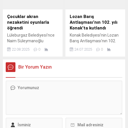
Çocuklar akran
Lozan Barış
nezaketini oyunlarla
Antlaşması’nın 102. yılı
öğrendi
Konak’ta kutlandı
Lüleburgaz Belediyesi’nce
Konak Belediyesi’nin Lozan
Naim Süleymanoğlu
Barış Antlaşması’nın 102.
Parkı’nda ‘Nezaket Elçileri
22.08.2025
0
24.07.2025
0
ile Yaratıcı Drama’ etkinliği
düzenlendi.
Bir Yorum Yazın