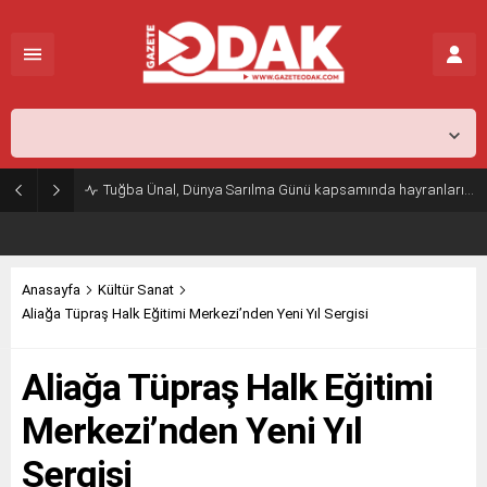
İstanbul,
25
°C
Açık
Tuğba Ünal, Dünya Sarılma Günü kapsamında hayranlarıyla buluştu
Anasayfa
Kültür Sanat
Aliağa Tüpraş Halk Eğitimi Merkezi’nden Yeni Yıl Sergisi
Aliağa Tüpraş Halk Eğitimi
Merkezi’nden Yeni Yıl
Sergisi