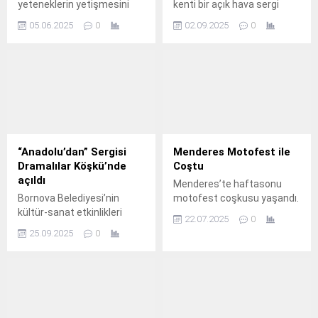
yeteneklerin yetişmesini
kenti bir açık hava sergi
sağlayan KO-MEK Moda
alanına çeviren Mural
05.06.2025
0
02.09.2025
0
Akademisi, mezun verdiği
(Duvar Resimleri) Festivali 1
kursiyerlerin “Vitrin Bir
Eylül'de başladı.
Sahne” sergisine ev
sahipliği yaptı.
“Anadolu’dan” Sergisi
Menderes Motofest ile
Dramalılar Köşkü’nde
Coştu
açıldı
Menderes’te haftasonu
Bornova Belediyesi’nin
motofest coşkusu yaşandı.
kültür-sanat etkinlikleri
22.07.2025
0
kapsamında, sanatçı Nadire
25.09.2025
0
Aydın’ın “Anadolu’dan” isimli
resim sergisi Dramalılar
Köşkü Galeri Hamam
Sanat’ta sanatseverlerle
buluştu.