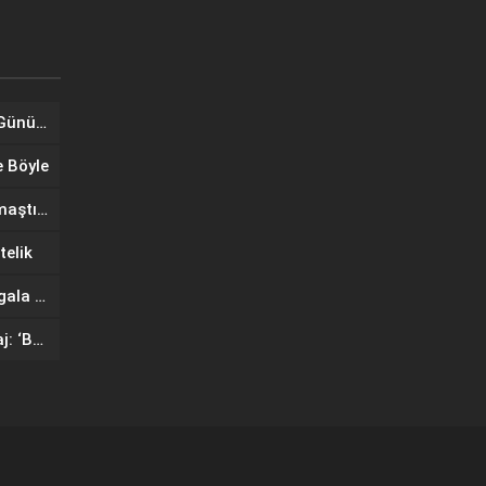
Tuğba Ünal, Dünya Sarılma Günü kapsamında hayranlarıyla buluştu
e Böyle
Wilma Elles Defilede Göz Kamaştırdı, Kuliste Oğlunu Uyuttu
telik
IF Wedding Fashion İzmir’de gala defilesinde yıldızlar geçidi
Ünlü mankenlerden net mesaj: ‘Bayrağımız Kırmızı Çizgimizdir’