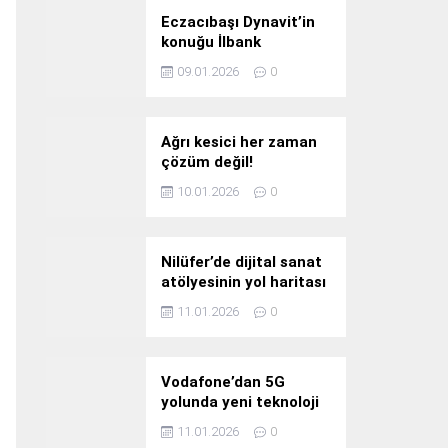
Eczacıbaşı Dynavit’in
konuğu İlbank
09.01.2026
0
Ağrı kesici her zaman
çözüm değil!
10.01.2026
0
Nilüfer’de dijital sanat
atölyesinin yol haritası
konuşuldu
11.01.2026
0
Vodafone’dan 5G
yolunda yeni teknoloji
yatırımı
11.01.2026
0