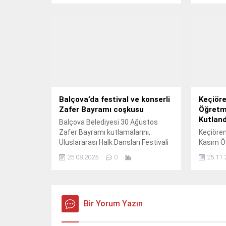
ediliyor.
Balçova’da festival ve konserli
Keçiöre
Zafer Bayramı coşkusu
Öğretm
Kutland
Balçova Belediyesi 30 Ağustos
Zafer Bayramı kutlamalarını,
Keçiören
Uluslararası Halk Dansları Festivali
Kasım Ö
ve Türk Halk Müziği Sanatçısı
dolayısı
25.08.2025
0
25.11.
Sevcan Orhan konseri ile
Galerisi
birleştiriyor.
düzenlen
Bir Yorum Yazın