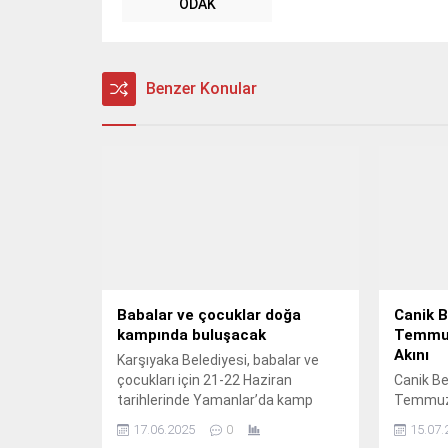
ODAK
Benzer Konular
Babalar ve çocuklar doğa
Canik B
kampında buluşacak
Temmuz
Akını
Karşıyaka Belediyesi, babalar ve
çocukları için 21-22 Haziran
Canik Be
tarihlerinde Yamanlar’da kamp
Temmuz'
buluşması düzenleyecek.
vatandaş
17.06.2025
0
15.07.
tarafınd