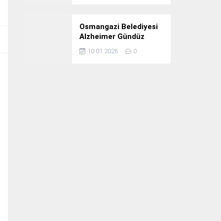
Osmangazi Belediyesi
Alzheimer Gündüz
Bakım Evi 3. Yılını
10.01.2026
0
Kutladı