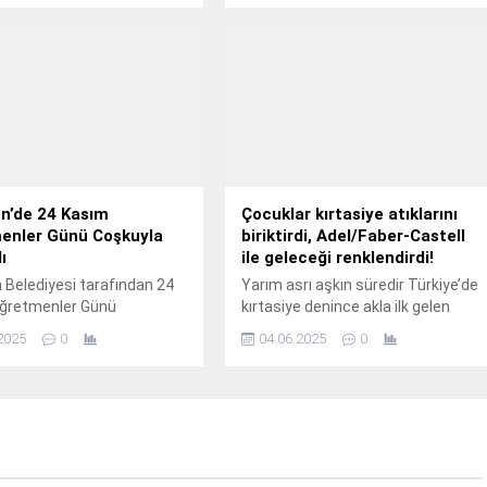
n’de 24 Kasım
Çocuklar kırtasiye atıklarını
enler Günü Coşkuyla
biriktirdi, Adel/Faber-Castell
ı
ile geleceği renklendirdi!
 Belediyesi tarafından 24
Yarım asrı aşkın süredir Türkiye’de
ğretmenler Günü
kırtasiye denince akla ilk gelen
yla Keçiören Sanat
firma olan Adel/Faber-Castell,
2025
0
04.06.2025
0
’nde kutlama programı
"Kalite", "Yenilikçilik", "Başarma
di.
Tutkusu" ve "İyilik" değerleriyle
gelecek nesillerin gelişimini
desteklemeye devam ediyor.