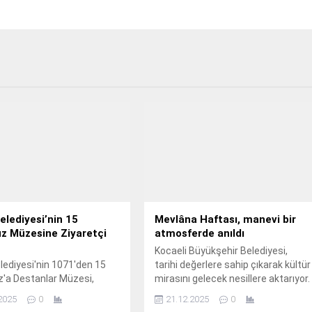
elediyesi’nin 15
Mevlâna Haftası, manevi bir
 Müzesine Ziyaretçi
atmosferde anıldı
Kocaeli Büyükşehir Belediyesi,
lediyesi'nin 1071'den 15
tarihi değerlere sahip çıkarak kültür
a Destanlar Müzesi,
mirasını gelecek nesillere aktarıyor.
lar ve öğrenciler
2025
0
21.12.2025
0
an yoğun ilgiyle ziyaret