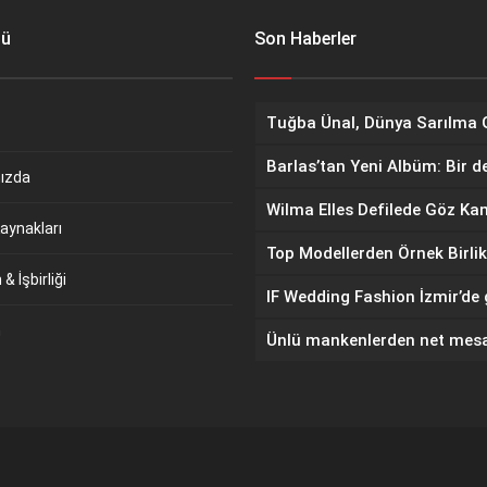
nü
Son Haberler
Barlas’tan Yeni Albüm: Bir d
ızda
aynakları
Top Modellerden Örnek Birlik
& İşbirliği
m