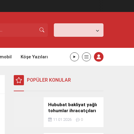
İstanbul,
31
°C
Açık
mobil
Köşe Yazıları
POPÜLER KONULAR
Hububat bakliyat yağlı
tohumlar ihracatçıları
Güney Kore yolcusu
11.01.2026
0