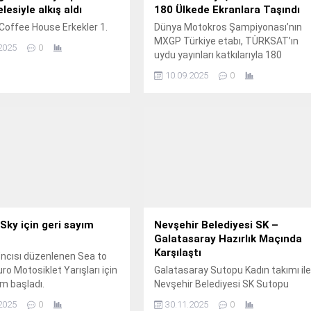
esiyle alkış aldı
180 Ülkede Ekranlara Taşındı
Coffee House Erkekler 1.
Dünya Motokros Şampiyonası’nın
MXGP Türkiye etabı, TÜRKSAT’ın
2025
0
uydu yayınları katkılarıyla 180
ülkede, potansiyel 3,5 milyara yakın
10.09.2025
0
izleyiciyle buluşarak ülkemizin
uluslararası tanıtımına büyük katkı
sağladı.
Sky için geri sayım
Nevşehir Belediyesi SK –
Galatasaray Hazırlık Maçında
Karşılaştı
6’ncısı düzenlenen Sea to
ro Motosiklet Yarışları için
Galatasaray Sutopu Kadın takımı il
ım başladı.
Nevşehir Belediyesi SK Sutopu
Kadın takımı hazırlık
2025
0
30.11.2025
0