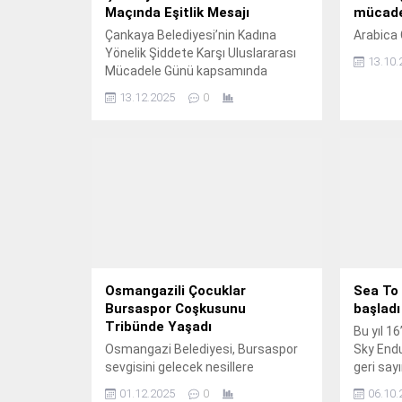
Maçında Eşitlik Mesajı
mücadel
Çankaya Belediyesi’nin Kadına
Arabica 
Yönelik Şiddete Karşı Uluslararası
13.10.
Mücadele Günü kapsamında
düzenlediği Futsal Dostluk Maçında
13.12.2025
0
kadınlar “Şiddete ve Nefrete İnat
Yaşasın Hayat” sloganıyla ter
döktü.
Osmangazili Çocuklar
Sea To 
Bursaspor Coşkusunu
başladı
Tribünde Yaşadı
Bu yıl 1
Osmangazi Belediyesi, Bursaspor
Sky Endu
sevgisini gelecek nesillere
geri say
aktarmak amacıyla hayatında maçı
01.12.2025
0
06.10.