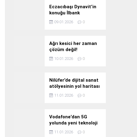
Eczacıbaşı Dynavit’in
konuğu İlbank
09.01.2026
0
Ağrı kesici her zaman
çözüm değil!
10.01.2026
0
Nilüfer’de dijital sanat
atölyesinin yol haritası
konuşuldu
11.01.2026
0
Vodafone’dan 5G
yolunda yeni teknoloji
yatırımı
11.01.2026
0