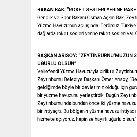
BAKAN BAK: “ROKET SESLERİ YERİNE RAKE
Gençlik ve Spor Bakanı Osman Aşkın Bak, Zeyt
Yüzme Havuzu’nun açılışında ‘Terörsüz Türkiye’ 
dağlarda roket sesleri yerine raket sesleri var
BAŞKAN ARISOY: “ZEYTİNBURNU’MUZUN 3
UĞURLU OLSUN”
Veliefendi Yüzme Havuzu’yla birlikte Zeytinbu
Zeytinburnu Belediye Başkanı Ömer Arısoy, “Ben 
geldiğimde böyle bir devletimiz olduğu için guru
bir yüzme havuzunu yerleştirdik. Bugün Zeyti
Zeytinburnu’nda bundan önce iki yüzme havuzu v
bir ihtiyaçtı. Bu bölgenin yüzme havuzu ihtiyac
hizmete açıyoruz, hepinize hayırlı uğurlu olsun.”