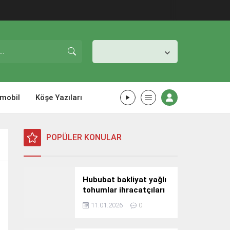
İstanbul,
25
°C
Açık
mobil
Köşe Yazıları
POPÜLER KONULAR
Hububat bakliyat yağlı
tohumlar ihracatçıları
Güney Kore yolcusu
11.01.2026
0