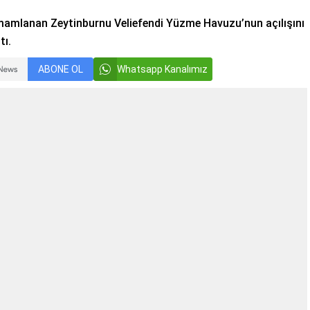
amamlanan Zeytinburnu Veliefendi Yüzme Havuzu’nun açılışını
tı.
ABONE OL
Whatsapp Kanalımız