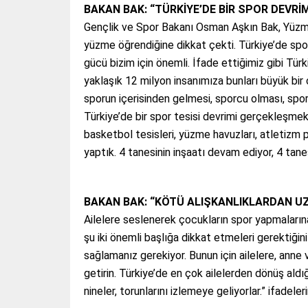
BAKAN BAK: “TÜRKİYE’DE BİR SPOR DEVRİ
Gençlik ve Spor Bakanı Osman Aşkın Bak, Yüzm
yüzme öğrendiğine dikkat çekti. Türkiye’de spor
gücü bizim için önemli. İfade ettiğimiz gibi T
yaklaşık 12 milyon insanımıza bunları büyük b
sporun içerisinden gelmesi, sporcu olması, spor
Türkiye’de bir spor tesisi devrimi gerçekleşmekt
basketbol tesisleri, yüzme havuzları, atletizm
yaptık. 4 tanesinin inşaatı devam ediyor, 4 tane
BAKAN BAK: “KÖTÜ ALIŞKANLIKLARDAN U
Ailelere seslenerek çocukların spor yapmalarına
şu iki önemli başlığa dikkat etmeleri gerektiği
sağlamanız gerekiyor. Bunun için ailelere, anne 
getirin. Türkiye’de en çok ailelerden dönüş aldı
nineler, torunlarını izlemeye geliyorlar.” ifadeleri