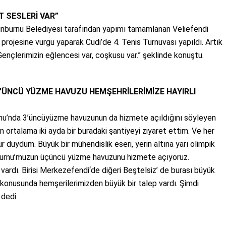
T SESLERİ VAR”
inburnu Belediyesi tarafından yapımı tamamlanan Veliefendi
projesine vurgu yaparak Cudi’de 4. Tenis Turnuvası yapıldı. Artık
. Gençlerimizin eğlencesi var, coşkusu var.” şeklinde konuştu.
’ÜNCÜ YÜZME HAVUZU HEMŞEHRİLERİMİZE HAYIRLI
rnu’nda 3’üncüyüzme havuzunun da hizmete açıldığını söyleyen
ortalama iki ayda bir buradaki şantiyeyi ziyaret ettim. Ve her
r duydum. Büyük bir mühendislik eseri, yerin altına yarı olimpik
nburnu’muzun üçüncü yüzme havuzunu hizmete açıyoruz.
ardı. Birisi Merkezefendi‘de diğeri Beştelsiz’ de burası büyük
ı konusunda hemşerilerimizden büyük bir talep vardı. Şimdi
 dedi.