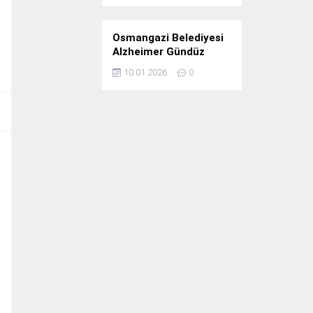
Osmangazi Belediyesi
Alzheimer Gündüz
Bakım Evi 3. Yılını
10.01.2026
0
Kutladı