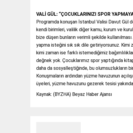
VALİ GÜL: “ÇOCUKLARINIZI SPOR YAPMAYA
Programda konuşan İstanbul Valisi Davut Gül de
kendi birimleri, valilik diğer kamu, kurum ve kur
bize düşen bunların verimli şekilde kullanılması
yapma isteğini sık sık dile getiriyorsunuz. Kimi 
kimi zaman ise farklı istemediğimiz bağımlılıkları
değnek yok. Çocuklarımız spor yaptığında kita
daha da sosyalleştiğinde, bu olumsuzlukların bi
Konuşmaların ardından yüzme havuzunun açılışı i
üyeleri, yüzme havuzunu gezerek tesisi yakından
Kaynak: (BYZHA) Beyaz Haber Ajansı