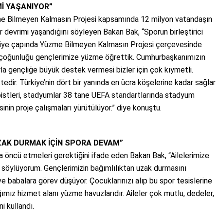
Mİ YAŞANIYOR”
e Bilmeyen Kalmasın Projesi kapsamında 12 milyon vatandaşın
 devrimi yaşandığını söyleyen Bakan Bak, “Sporun birleştirici
ürkiye çapında Yüzme Bilmeyen Kalmasın Projesi çerçevesinde
ir çoğunluğu gençlerimize yüzme öğrettik. Cumhurbaşkanımızın
la gençliğe büyük destek vermesi bizler için çok kıymetli.
edir. Türkiye’nin dört bir yanında en ücra köşelerine kadar sağlar
 pistleri, stadyumlar 38 tane UEFA standartlarında stadyum
sinin proje çalışmaları yürütülüyor.” diye konuştu.
ZAK DURMAK İÇİN SPORA DEVAM”
 öncü etmeleri gerektiğini ifade eden Bakan Bak, “Ailelerimize
ni söylüyorum. Gençlerimizin bağımlılıktan uzak durmasını
ve babalara görev düşüyor. Çocuklarınızı alıp bu spor tesislerine
ğımız hizmet alanı yüzme havuzlarıdır. Aileler çok mutlu, dedeler,
ni kullandı.