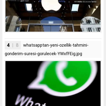
4
| 8
whatsapptan-yeni-ozellik-tahmini-
gonderim-suresi-gorulecek-YWxfFEig.jpg