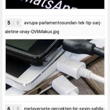
5
| 8
avrupa-parlamentosundan-tek-tip-sarj-
aletine-onay-QV6Makus.jpg
6
| 8
metaversete-gercekten-bir-seyin-sahibi-