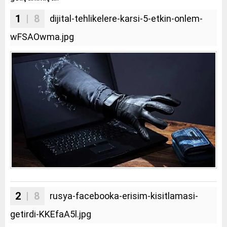
1
| 8
dijital-tehlikelere-karsi-5-etkin-onlem-
wFSAOwma.jpg
2
| 8
rusya-facebooka-erisim-kisitlamasi-
getirdi-KKEfaA5l.jpg