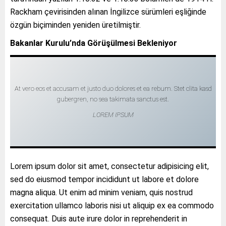
Rackham çevirisinden alınan İngilizce sürümleri eşliğinde
özgün biçiminden yeniden üretilmiştir.
Bakanlar Kurulu’nda Görüşülmesi Bekleniyor
At vero eos et accusam et justo duo dolores et ea rebum. Stet clita kasd
gubergren, no sea takimata sanctus est.
LOREM IPSUM
Lorem ipsum dolor sit amet, consectetur adipisicing elit,
sed do eiusmod tempor incididunt ut labore et dolore
magna aliqua. Ut enim ad minim veniam, quis nostrud
exercitation ullamco laboris nisi ut aliquip ex ea commodo
consequat. Duis aute irure dolor in reprehenderit in