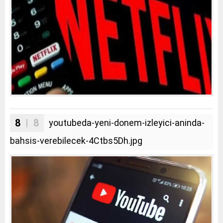
8
| 8
youtubeda-yeni-donem-izleyici-aninda-
bahsis-verebilecek-4Ctbs5Dh.jpg