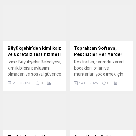
Büyükşehir’den kimliksiz
Topraktan Sofraya,
ve ücretsiz test hizmeti
Pestisitler Her Yerde!
İzmir Büyükşehir Belediyesi,
Pestisitler, tarımda zararlı
kimlik bilgisi paylaşımı
böcekleri, otları ve
olmadan ve sosyal güvence
mantarları yok etmek için
aranmadan ücretsiz olarak
kullanılan kimyasal
21.10.2025
0
24.05.2025
0
HIV, Hepatit C, Hepatit B ve
maddelerdir.
sifiliz (frengi) testi yaparak
önemli bir sağlık hizmeti
sunuyor.