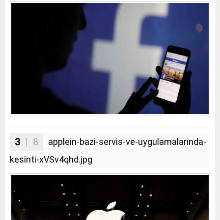
3
| 8
applein-bazi-servis-ve-uygulamalarinda-
kesinti-xVSv4qhd.jpg