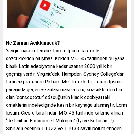
Ne Zaman Açıklanacak?
Yaygın inancın tersine, Lorem Ipsum rastgele
sözcüklerden oluşmaz. Kökleri M.Ö. 45 tarihinden bu yana
klasik Latin edebiyatına kadar uzanan 2000 yıllık bir
geçmişi vardır. Virginia’daki Hampden-Sydney College’dan
Latince profesörü Richard McClintock, bir Lorem Ipsum
pasajında geçen ve anlaşılması en güç sözcüklerden biri
olan ‘consectetur’ sözcüğünün klasik edebiyattaki
örneklerini incelediğinde kesin bir kaynağa ulaşmıştır. Lorm
Ipsum, Çiçero tarafından M.Ö. 45 tarihinde kaleme alınan
“de Finibus Bonorum et Malorum” (İyi ve Kötünün Uç
Sınırları) eserinin 1.10.32 ve 1.10.33 sayılı bölümlerinden