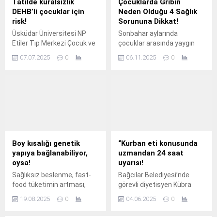
Tatilde kuralsızlık
Çocuklarda Gribin
DEHB’li çocuklar için
Neden Olduğu 4 Sağlık
risk!
Sorununa Dikkat!
Üsküdar Üniversitesi NP
Sonbahar aylarında
Etiler Tıp Merkezi Çocuk ve
çocuklar arasında yaygın
Ergen Psikiyatri Uzmanı Dr.
olarak görülen grip doğru
07.07.2025
0
06.11.2025
0
tedavi edilmediğinde önemli
sağlık sorunlarına yol
açabiliyor.
Boy kısalığı genetik
“Kurban eti konusunda
yapıya bağlanabiliyor,
uzmandan 24 saat
oysa!
uyarısı!
Sağlıksız beslenme, fast-
Bağcılar Belediyesi’nde
food tüketimin artması,
görevli diyetisyen Kübra
fazla kilo, uzun ekran süresi
Kaynar, vatandaşlara
19.08.2025
0
04.06.2025
0
ve hareketsizlik derken
sağlıklı et tüketimi
hormon dengesinin
konusunda önemli