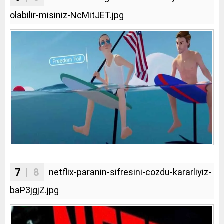
olabilir-misiniz-NcMitJET.jpg
7
| 8
netflix-paranin-sifresini-cozdu-kararliyiz-
baP3jgjZ.jpg