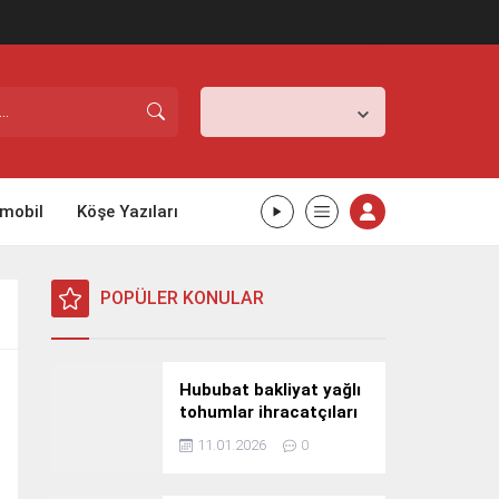
İstanbul,
31
°C
Açık
mobil
Köşe Yazıları
POPÜLER KONULAR
Hububat bakliyat yağlı
tohumlar ihracatçıları
Güney Kore yolcusu
11.01.2026
0