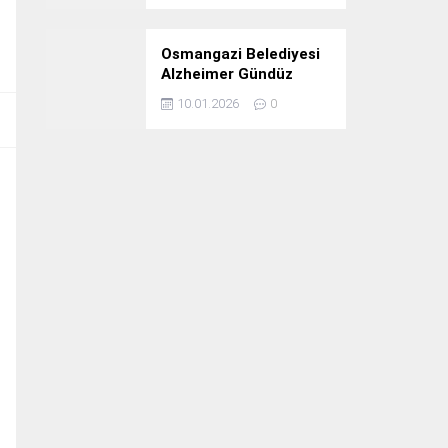
Osmangazi Belediyesi
Alzheimer Gündüz
Bakım Evi 3. Yılını
10.01.2026
0
Kutladı