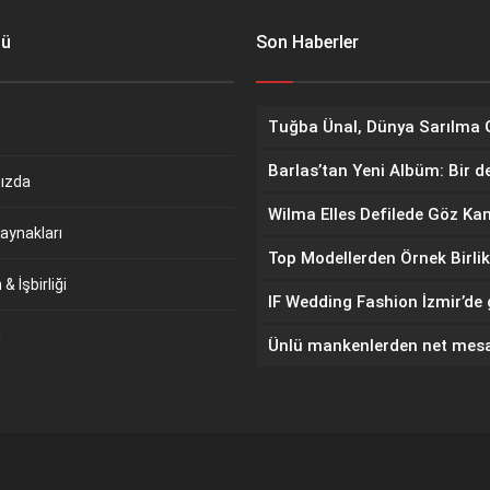
nü
Son Haberler
Barlas’tan Yeni Albüm: Bir d
ızda
aynakları
Top Modellerden Örnek Birlik
& İşbirliği
m