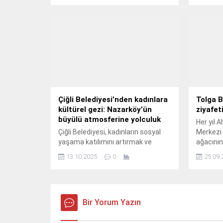
izleyicilerle buluşacak.
buldu.
Çiğli Belediyesi’nden kadınlara
Tolga B
kültürel gezi: Nazarköy’ün
ziyafet
büyülü atmosferine yolculuk
Her yıl
Çiğli Belediyesi, kadınların sosyal
Merkezi 
yaşama katılımını artırmak ve
ağacının
kültürel birikimlerine katkı sunmak
konser s
13.10.2025
0
25.09.
amacıyla düzenlediği etkinliklere bir
Tolga Bi
yenisini daha ekledi.
Bir Yorum Yazın