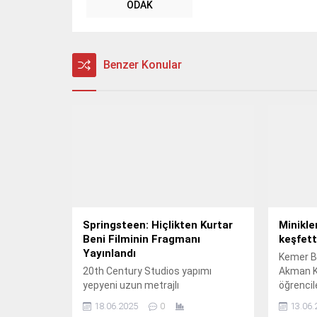
ODAK
Benzer Konular
Springsteen: Hiçlikten Kurtar
Minikler
Beni Filminin Fragmanı
keşfett
Yayınlandı
Kemer Be
20th Century Studios yapımı
Akman K
yepyeni uzun metrajlı
öğrencile
film “Springsteen: Hiçlikten Kurtar
çalışmas
18.06.2025
0
13.06.
Beni”, 24 Ekim 2025’te sinemalarda
altındaki