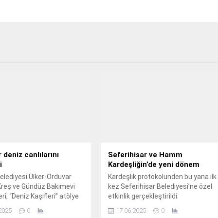
 deniz canlılarını
Seferihisar ve Hamm
i
Kardeşliğin’de yeni dönem
lediyesi Ülker-Orduvar
Kardeşlik protokolünden bu yana ilk
reş ve Gündüz Bakımevi
kez Seferihisar Belediyesi’ne özel
ri, “Deniz Kaşifleri” atölye
etkinlik gerçekleştirildi.
ına katılarak denizin
2025
0
17.06.2025
0
 canlıları tanıma fırsatı