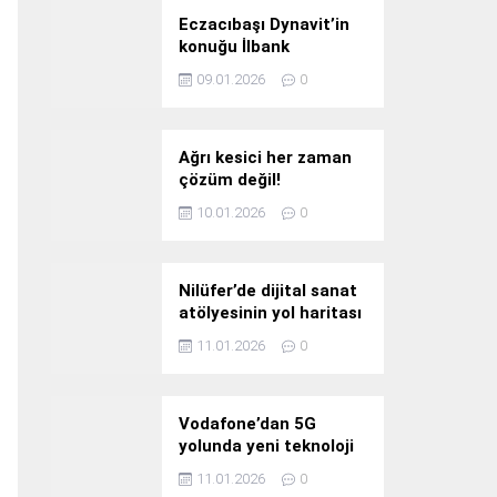
Eczacıbaşı Dynavit’in
konuğu İlbank
09.01.2026
0
Ağrı kesici her zaman
çözüm değil!
10.01.2026
0
Nilüfer’de dijital sanat
atölyesinin yol haritası
konuşuldu
11.01.2026
0
Vodafone’dan 5G
yolunda yeni teknoloji
yatırımı
11.01.2026
0