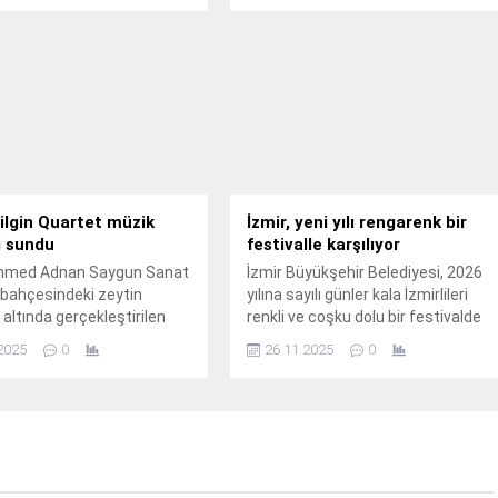
ilgin Quartet müzik
İzmir, yeni yılı rengarenk bir
i sundu
festivalle karşılıyor
 Ahmed Adnan Saygun Sanat
İzmir Büyükşehir Belediyesi, 2026
bahçesindeki zeytin
yılına sayılı günler kala İzmirlileri
 altında gerçekleştirilen
renkli ve coşku dolu bir festivalde
erisi, “Zeytin Altında Caz
bir araya getirmeye hazırlanıyor.
2025
0
26.11.2025
0
lgin Quartet” ile devam etti.