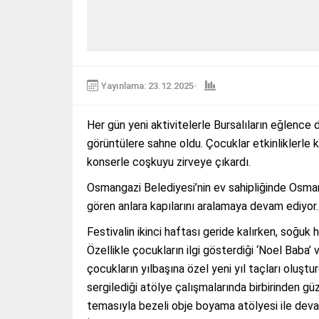
Yayınlama: 23.12.2025
Her gün yeni aktivitelerle Bursalıların eğlence 
görüntülere sahne oldu. Çocuklar etkinliklerle k
konserle coşkuyu zirveye çıkardı.
Osmangazi Belediyesi’nin ev sahipliğinde Osmanga
gören anlara kapılarını aralamaya devam ediyor.
Festivalin ikinci haftası geride kalırken, soğu
Özellikle çocukların ilgi gösterdiği ‘Noel Baba’ 
çocukların yılbaşına özel yeni yıl taçları oluştu
sergilediği atölye çalışmalarında birbirinden gü
temasıyla bezeli obje boyama atölyesi ile dev