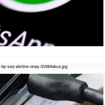
tip-sarj-aletine-onay-QV6Makus.jpg