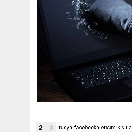
2
| 8
rusya-facebooka-erisim-kisitla