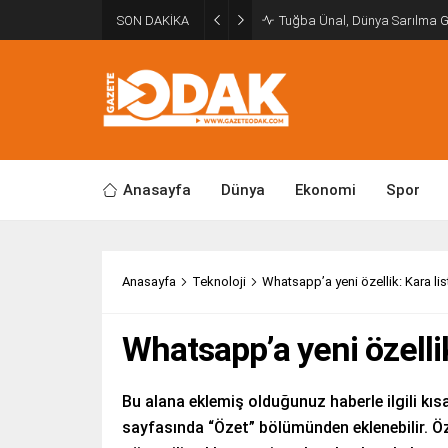
SON DAKİKA
Tuğba Ünal, Dünya Sarılma 
Anasayfa
Dünya
Ekonomi
Spor
Anasayfa
Teknoloji
Whatsapp’a yeni özellik: Kara lis
Whatsapp’a yeni özellik
Bu alana eklemiş olduğunuz haberle ilgili kısa
sayfasında “Özet” bölümünden eklenebilir. Öz