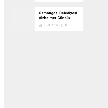
Osmangazi Belediyesi
Alzheimer Gündüz
Bakım Evi 3. Yılını
10.01.2026
0
Kutladı