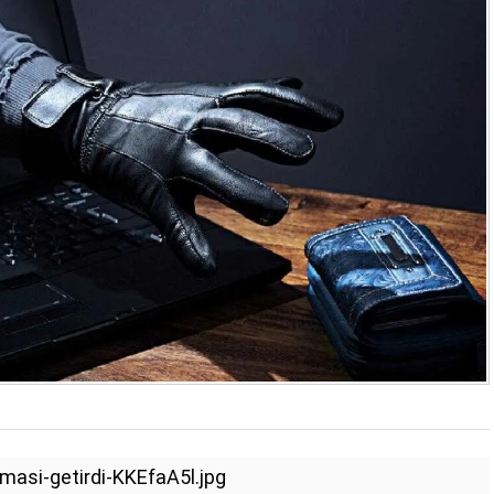
masi-getirdi-KKEfaA5l.jpg