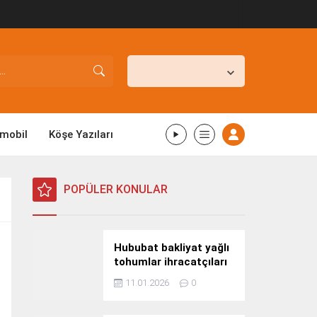
İstanbul,
25
°C
Açık
mobil
Köşe Yazıları
POPÜLER KONULAR
Hububat bakliyat yağlı
tohumlar ihracatçıları
Güney Kore yolcusu
11.01.2026
0