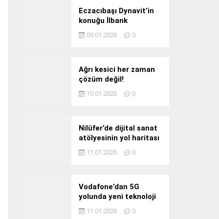
Eczacıbaşı Dynavit’in
konuğu İlbank
09.01.2026
0
Ağrı kesici her zaman
çözüm değil!
10.01.2026
0
Nilüfer’de dijital sanat
atölyesinin yol haritası
konuşuldu
11.01.2026
0
Vodafone’dan 5G
yolunda yeni teknoloji
yatırımı
11.01.2026
0