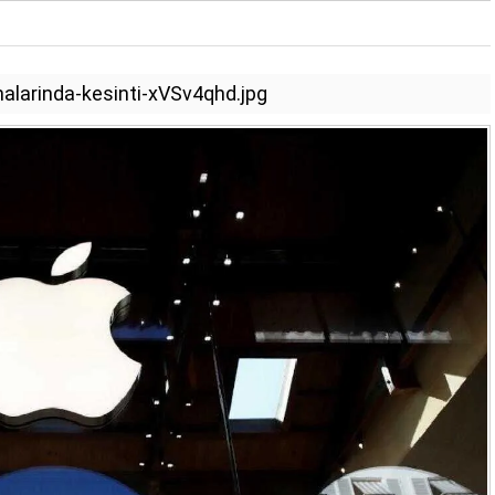
malarinda-kesinti-xVSv4qhd.jpg