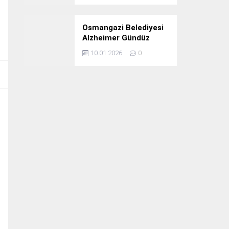
Osmangazi Belediyesi
Alzheimer Gündüz
Bakım Evi 3. Yılını
10.01.2026
0
Kutladı