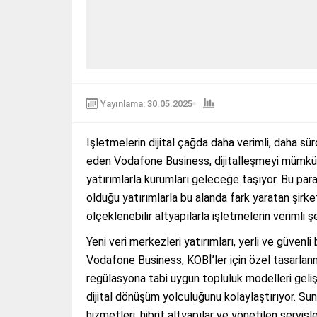
Yayınlama: 30.05.2025
İşletmelerin dijital çağda daha verimli, daha sü
eden Vodafone Business, dijitalleşmeyi mümkün k
yatırımlarla kurumları geleceğe taşıyor. Bu pa
olduğu yatırımlarla bu alanda fark yaratan şirk
ölçeklenebilir altyapılarla işletmelerin verimli
Yeni veri merkezleri yatırımları, yerli ve güven
Vodafone Business, KOBİ’ler için özel tasarlanm
regülasyona tabi uygun topluluk modelleri gelişt
dijital dönüşüm yolculuğunu kolaylaştırıyor. S
hizmetleri, hibrit altyapılar ve yönetilen servi