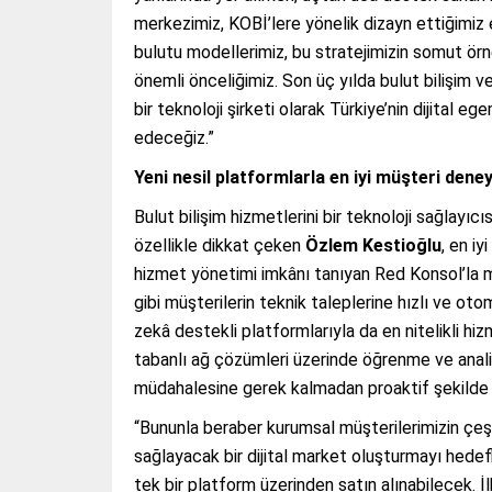
merkezimiz, KOBİ’lere yönelik dizayn ettiğimiz
bulutu modellerimiz, bu stratejimizin somut örnek
önemli önceliğimiz. Son üç yılda bulut bilişim 
bir teknoloji şirketi olarak Türkiye’nin dijital
edeceğiz.”
Yeni nesil platformlarla en iyi müşteri dene
Bulut bilişim hizmetlerini bir teknoloji sağlayıcıs
özellikle dikkat çeken
Özlem Kestioğlu
, en iy
hizmet yönetimi imkânı tanıyan Red Konsol’la m
gibi müşterilerin teknik taleplerine hızlı ve o
zekâ destekli platformlarıyla da en nitelikli hi
tabanlı ağ çözümleri üzerinde öğrenme ve analiz
müdahalesine gerek kalmadan proaktif şekilde y
“Bununla beraber kurumsal müşterilerimizin çeşit
sağlayacak bir dijital market oluşturmayı hedefl
tek bir platform üzerinden satın alınabilecek.