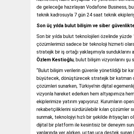
de geleceğe hazırlayan Vodafone Business, bul
teknik kadrosuyla 7 gün 24 saat teknik ekipleri
Son üç yılda bulut bilişim ve siber güvenlik
Son bir yılda bulut teknolojileri özelinde yüzd
çözümlerimizi sadece bir teknoloji hizmeti olarak 
stratejik bir iş ortağı yaklaşımıyla sunduklarını
Özlem Kestioğlu
, bulut bilişim vizyonlarını şu
“Bulut bilişim verilerin güvenle yönetildiği bir
büyütecek, dönüştürecek stratejik bir katman o
çözümleri sunarken, Türkiye’nin dijital egemenli
vizyonla hareket ederken hem altyapımıza hem d
ekiplerimize yatırım yapıyoruz. Kurumların opera
rekabetçiliklerini sürdürülebilir kılan çözümler
sunmak, teknolojiyi hızlı bir şekilde ihtiyaçları
dijital bir platform ile kesintisiz bir deneyim su
yanlarında yer alırken, uçtan uca destek sunan b