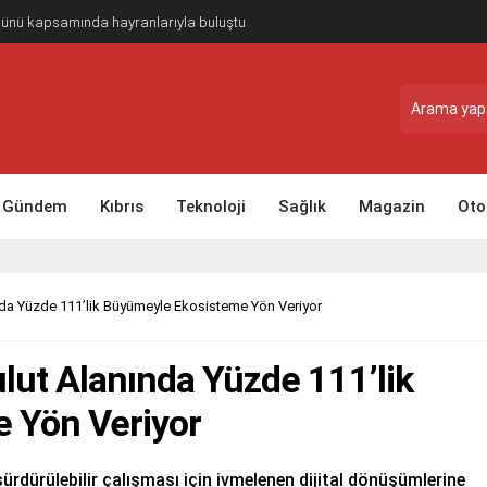
Günü kapsamında hayranlarıyla buluştu
Gündem
Kıbrıs
Teknoloji
Sağlık
Magazin
Oto
da Yüzde 111’lik Büyümeyle Ekosisteme Yön Veriyor
lut Alanında Yüzde 111’lik
 Yön Veriyor
sürdürülebilir çalışması için ivmelenen dijital dönüşümlerine