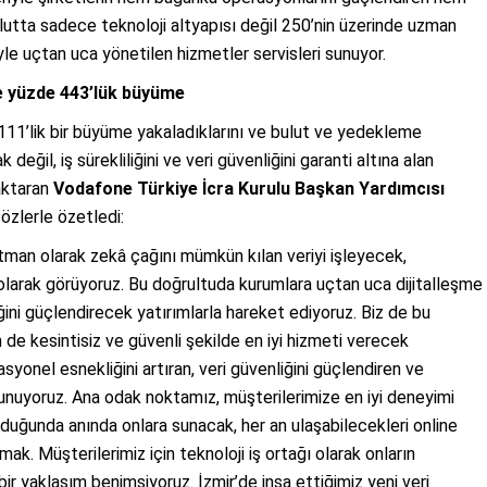
utta sadece teknoloji altyapısı değil 250’nin üzerinde uzman
yle uçtan uca yönetilen hizmetler servisleri sunuyor.
te yüzde 443’lük büyüme
e 111’lik bir büyüme yakaladıklarını ve bulut ve yedekleme
değil, iş sürekliliğini ve veri güvenliğini garanti altına alan
 aktaran
Vodafone Türkiye İcra Kurulu Başkan Yardımcısı
 sözlerle özetledi:
 katman olarak zekâ çağını mümkün kılan veriyi işleyecek,
larak görüyoruz. Bu doğrultuda kurumlara uçtan uca dijitalleşme
ğini güçlendirecek yatırımlarla hareket ediyoruz. Biz de bu
e kesintisiz ve güvenli şekilde en iyi hizmeti verecek
syonel esnekliğini artıran, veri güvenliğini güçlendiren ve
 sunuyoruz. Ana odak noktamız, müşterilerimize en iyi deneyimi
 olduğunda anında onlara sunacak, her an ulaşabilecekleri online
nmak. Müşterilerimiz için teknoloji iş ortağı olarak onların
ir yaklaşım benimsiyoruz. İzmir’de inşa ettiğimiz yeni veri