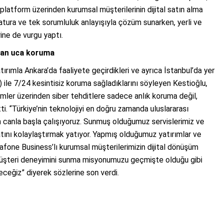
 platform üzerinden kurumsal müşterilerinin dijital satın alma
atura ve tek sorumluluk anlayışıyla çözüm sunarken, yerli ve
rine de vurgu yaptı.
çtan uca koruma
ırımla Ankara’da faaliyete geçirdikleri ve ayrıca İstanbul’da yer
ile 7/24 kesintisiz koruma sağladıklarını söyleyen Kestioğlu,
ler üzerinden siber tehditlere sadece anlık koruma değil,
ti. “Türkiye’nin teknolojiyi en doğru zamanda uluslararası
çin canla başla çalışıyoruz. Sunmuş olduğumuz servislerimiz ve
tını kolaylaştırmak yatıyor. Yapmış olduğumuz yatırımlar ve
dafone Business’lı kurumsal müşterilerimizin dijital dönüşüm
yi müşteri deneyimini sunma misyonumuzu geçmişte olduğu gibi
eğiz” diyerek sözlerine son verdi.