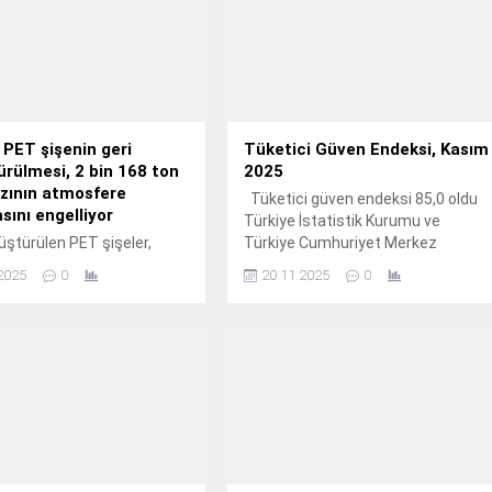
 PET şişenin geri
Tüketici Güven Endeksi, Kasım
rülmesi, 2 bin 168 ton
2025
zının atmosfere
Tüketici güven endeksi 85,0 oldu
sını engelliyor
Türkiye İstatistik Kurumu ve
üştürülen PET şişeler,
Türkiye Cumhuriyet Merkez
 yeni şişe ve kap
Bankası işbirliği ile yürütülen
2025
0
20.11.2025
0
de değil tekstil, ayakkabı,
tüketici eğilim anketi
halı ve enerji verimliliği gibi
sonuçlarından hesaplanan tüketici
ktörlerde de kullanılabiliyor.
güven endeksi, Ekim ayında 83,6
iken Kasım ayında %1,6 oranında
artarak 85,0 oldu.