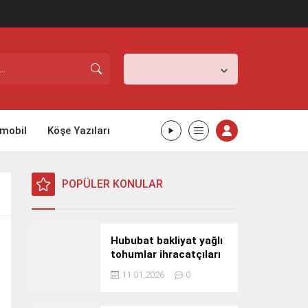
İstanbul,
25
°C
Açık
mobil
Köşe Yazıları
POPÜLER KONULAR
Hububat bakliyat yağlı
tohumlar ihracatçıları
Güney Kore yolcusu
11.01.2026
0