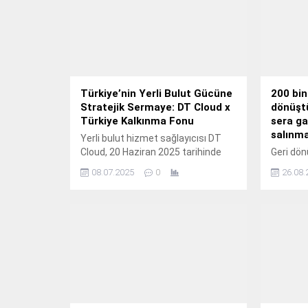
Türkiye’nin Yerli Bulut Gücüne
200 bin
Stratejik Sermaye: DT Cloud x
dönüştü
Türkiye Kalkınma Fonu
sera ga
salınma
Yerli bulut hizmet sağlayıcısı DT
Cloud, 20 Haziran 2025 tarihinde
Geri dön
imzalanan anlaşma ile Türkiye
yalnızca
08.07.2025
0
26.08.
Kalkınma Fonu tarafından
üretimin
yönetilen Yenilikçi ve İleri
ambalaj, 
Teknolojiler GSYF’den yatırım aldı.
farklı se