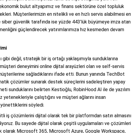
 ekonomik bulut altyapımız ve finans sektörüne özel topluluk
leri. Müşterilerimizin en nitelikli ve en hızlı servis alabilmesi en
ve siber güvenlik tarafında ise yüzde 443’lük büyümeye imza atan
 egemenliğini güçlendirecek yatırımlarımıza hız kesmeden devam
yimi
ı gibi değil, stratejik bir iş ortağı yaklaşımıyla sunduklarına
i müşteri deneyimini online dijital arayüzleri olan ve self-servis
üşterilerine sağladıklarını ifade etti. Bunun yanında TechBot
tomatik çözümler sunarak destek süreçlerini sadeleştiren yapay
zmeti sunduklarını belirten Kestioğlu, RobinHood AI ile de yazılım
 yetenekleriyle çalıştığını ve müşteri ağlarını insan
önettiklerini söyledi.
li iş çözümlerini dijital olarak tek bir platformdan satın almasını
iyoruz. Bu sayede dijital olarak çeşitli uygulamaları ve çözümleri
 İlk olarak Microsoft 365, Microsoft Azure, Google Workspace,