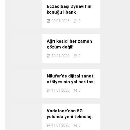
Eczacıbaşı Dynavit’in
konuğu İlbank
09.01.2026
0
Ağrı kesici her zaman
çözüm değil!
10.01.2026
0
Nilüfer’de dijital sanat
atölyesinin yol haritası
konuşuldu
11.01.2026
0
Vodafone’dan 5G
yolunda yeni teknoloji
yatırımı
11.01.2026
0