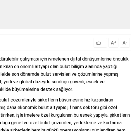
A
A
+
-
rdürülebilir çalışması için ivmelenen dijital dönüşümlerine öncülük
ılan en önemli altyapı olan bulut bilişim alanında yaptığı
ralelde son dönemde bulut servisleri ve çözümlerine yapmış
et, yerli ve global düzeyde sunduğu güvenli, esnek ve
 şekilde büyümelerine destek sağlıyor.
li bulut çözümleriyle şirketlerin büyümesine hız kazandıran
ış daha ekonomik bulut altyapısı, finans sektörü gibi özel
irirken, işletmelere özel kurgulanan bu esnek yapıyla, şirketlerin
unduğu genel ve özel bulut çözümleri, yedekleme ve kurtarma
sleriyle şirketlerin hem bugünkü operasyonlarını güçlendiren hem