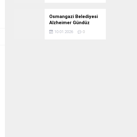
Osmangazi Belediyesi
Alzheimer Gündüz
Bakım Evi 3. Yılını
10.01.2026
0
Kutladı