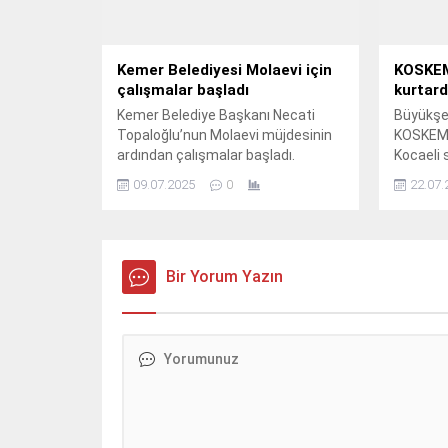
Kemer Belediyesi Molaevi için
KOSKEM
çalışmalar başladı
kurtard
Kemer Belediye Başkanı Necati
Büyükşeh
Topaloğlu’nun Molaevi müjdesinin
KOSKEM e
ardından çalışmalar başladı.
Kocaeli s
boğulma 
09.07.2025
0
22.07.
hayati bi
Bir Yorum Yazın