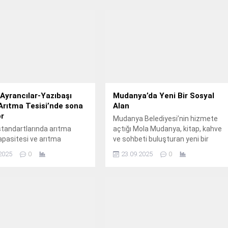
 Ayrancılar-Yazıbaşı
Mudanya’da Yeni Bir Sosyal
Arıtma Tesisi’nde sona
Alan
or
Mudanya Belediyesi’nin hizmete
tandartlarında arıtma
açtığı Mola Mudanya, kitap, kahve
kapasitesi ve arıtma
ve sohbeti buluşturan yeni bir
le Türkiye liderliğini elinde
sosyal merkez oldu.
2025
0
23.09.2025
0
an İzmir Büyükşehir
si, Torbalı’da kentin en
ık su arıtma tesislerinden
yata geçiriyor.