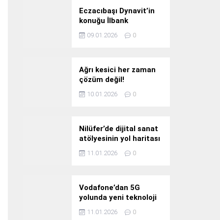
Eczacıbaşı Dynavit’in
konuğu İlbank
09.01.2026
0
Ağrı kesici her zaman
çözüm değil!
10.01.2026
0
Nilüfer’de dijital sanat
atölyesinin yol haritası
konuşuldu
11.01.2026
0
Vodafone’dan 5G
yolunda yeni teknoloji
yatırımı
11.01.2026
0