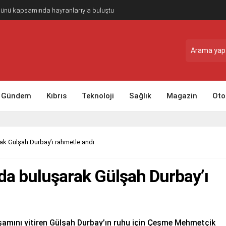
Günü kapsamında hayranlarıyla buluştu
Gündem
Kıbrıs
Teknoloji
Sağlık
Magazin
Oto
ak Gülşah Durbay’ı rahmetle andı
da buluşarak Gülşah Durbay’ı
aşamını yitiren Gülşah Durbay’ın ruhu için Çeşme Mehmetçik