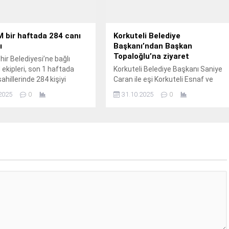
 bir haftada 284 canı
Korkuteli Belediye
ı
Başkanı’ndan Başkan
Topaloğlu’na ziyaret
ir Belediyesi’ne bağlı
kipleri, son 1 haftada
Korkuteli Belediye Başkanı Saniye
ahillerinde 284 kişiyi
Caran ile eşi Korkuteli Esnaf ve
tehlikesinden kurtararak
Sanatkarlar Kredi ve Kefalet
2025
0
31.10.2025
0
r görev üstlendi.
Kooperatif Başkanı Hasan Caran,
Kemer Belediye Başkanı Necati
Topaloğlu’nu makamında ziyaret
etti.