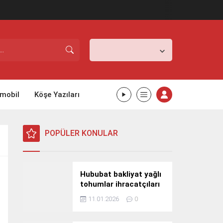
İstanbul,
25
°C
Açık
mobil
Köşe Yazıları
POPÜLER KONULAR
Hububat bakliyat yağlı
tohumlar ihracatçıları
Güney Kore yolcusu
11.01.2026
0