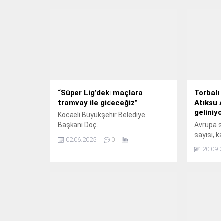
“Süper Lig’deki maçlara
Torbalı
tramvay ile gideceğiz”
Atıksu 
geliniy
Kocaeli Büyükşehir Belediye
Başkanı Doç.
Avrupa s
sayısı, 
02.06.2025
0
kalitesiy
20.09.
bulundur
Belediye
büyük at
birini ha