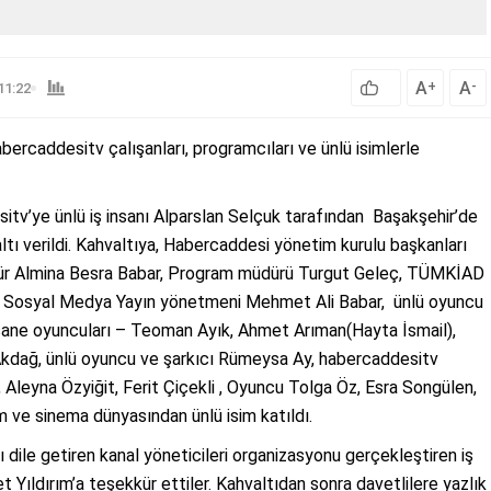
A
A
+
-
11:22
bercaddesitv çalışanları, programcıları ve ünlü isimlerle
sitv’ye ünlü iş insanı Alparslan Selçuk tarafından Başakşehir’de
tı verildi. Kahvaltıya, Habercaddesi yönetim kurulu başkanları
dür Almina Besra Babar, Program müdürü Turgut Geleç, TÜMKİAD
v Sosyal Medya Yayın yönetmeni Mehmet Ali Babar, ünlü oyuncu
sane oyuncuları – Teoman Ayık, Ahmet Arıman(Hayta İsmail),
kdağ, ünlü oyuncu ve şarkıcı Rümeysa Ay, habercaddesitv
Aleyna Özyiğit, Ferit Çiçekli , Oyuncu Tolga Öz, Esra Songülen,
m ve sinema dünyasından ünlü isim katıldı.
 dile getiren kanal yöneticileri organizasyonu gerçekleştiren iş
Yıldırım’a teşekkür ettiler. Kahvaltıdan sonra davetlilere yazlık