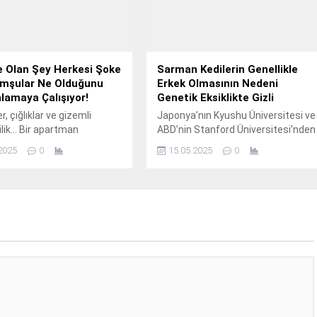
ştırmayı hedefliyor.
genelinde eş zamanlı
in “Avrupa Birliği Coğrafi
gerçekleştirilen kuş gözlem
 tek balı olan Bingöl balının
etkinliği kapsamında...
bilir üretimine...
 Olan Şey Herkesi Şoke
Sarman Kedilerin Genellikle
omşular Ne Olduğunu
Erkek Olmasının Nedeni
lamaya Çalışıyor!
Genetik Eksiklikte Gizli
r, çığlıklar ve gizemli
Japonya’nın Kyushu Üniversitesi ve
ilik… Bir apartman
ABD’nin Stanford Üniversitesi’nden
nde yaşananlar tüm
bilim insanları, sarman kedilerin
2025
0
15.05.2025
0
 ayağa kaldırdı. İşte olay
genellikle erkek olmasının, genetik
 ilk detaylar… İstanbul’da
kodlarındaki bir eksiklikten
rtman dairesinde yaşanan
kaynaklandığını tespit etti. Yapılan
olay mahalleyi ayağa
araştırmalar, sarman kedilerin
 Görgü tanıklarının iddiasına
tüyleri ve gözlerine sarı rengi veren
kşam saatlerinde evden
pigmentasyon özelliklerinin
sler önce yüksek müzikle
cinsiyete bağlı olduğunu ortaya
ardından çığlıklar duyuldu.
koydu. Çalışmalar sonucunda, sarı
, seslerin giderek arttığını
ve turuncu renkli kedilerin genetik
n...
kodlarında bir bölümün eksik...