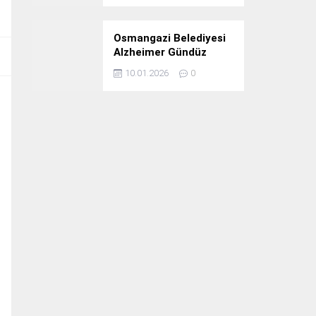
Osmangazi Belediyesi
Alzheimer Gündüz
Bakım Evi 3. Yılını
10.01.2026
0
Kutladı