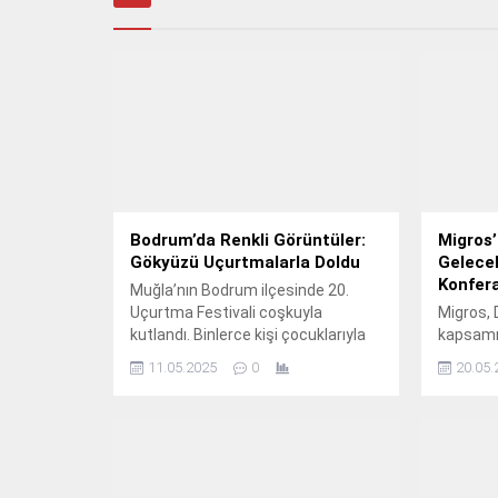
Bodrum’da Renkli Görüntüler:
Migros’
Gökyüzü Uçurtmalarla Doldu
Gelecek
Konfer
Muğla’nın Bodrum ilçesinde 20.
Uçurtma Festivali coşkuyla
Migros, 
kutlandı. Binlerce kişi çocuklarıyla
kapsamın
birlikte gökyüzünü renklendirdi.
Arılarla
11.05.2025
0
20.05.
Etkinlikte neler yaşandı? Ayrıntılar
ev sahipl
haberde… Muğla’nın Bodrum
sürdürül
ilçesinde, bu yıl 20’ncisi düzenlenen
yatırdı.
Uçurtma Festivali, Gümbet
Migros, ye
Değirmenler mevkisinde binlerce
kurarak 
katılımcıyla gerçekleşti. Muğla
çevre do