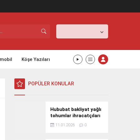
İstanbul,
25
°C
Açık
mobil
Köşe Yazıları
POPÜLER KONULAR
Hububat bakliyat yağlı
tohumlar ihracatçıları
Güney Kore yolcusu
11.01.2026
0