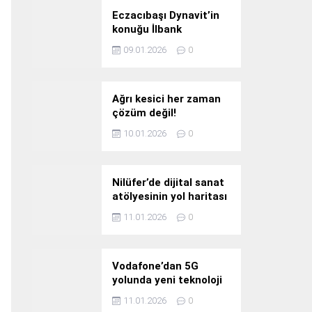
Eczacıbaşı Dynavit’in
konuğu İlbank
09.01.2026
0
Ağrı kesici her zaman
çözüm değil!
10.01.2026
0
Nilüfer’de dijital sanat
atölyesinin yol haritası
konuşuldu
11.01.2026
0
Vodafone’dan 5G
yolunda yeni teknoloji
yatırımı
11.01.2026
0