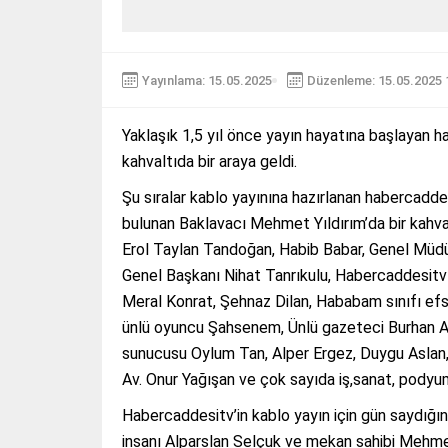
Yayınlama: 15.05.2025
Düzenleme: 15.05.2025 
Yaklaşık 1,5 yıl önce yayın hayatına başlayan ha
kahvaltıda bir araya geldi.
Şu sıralar kablo yayınına hazırlanan habercadde
bulunan Baklavacı Mehmet Yıldırım’da bir kahval
Erol Taylan Tandoğan, Habib Babar, Genel Mü
Genel Başkanı Nihat Tanrıkulu, Habercaddesit
Meral Konrat, Şehnaz Dilan, Hababam sınıfı ef
ünlü oyuncu Şahsenem, Ünlü gazeteci Burhan A
sunucusu Oylum Tan, Alper Ergez, Duygu Aslan, 
Av. Onur Yağışan ve çok sayıda iş,sanat, podyu
Habercaddesitv’in kablo yayın için gün saydığını
insanı Alparslan Selçuk ve mekan sahibi Mehmet 