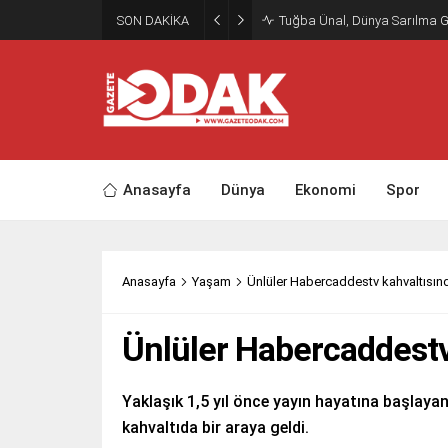
SON DAKİKA
Tuğba Ünal, Dünya Sarılma 
Anasayfa
Dünya
Ekonomi
Spor
Anasayfa
Yaşam
Ünlüler Habercaddestv kahvaltısın
Ünlüler Habercaddestv
Yaklaşık 1,5 yıl önce yayın hayatına başlayan
kahvaltıda bir araya geldi.