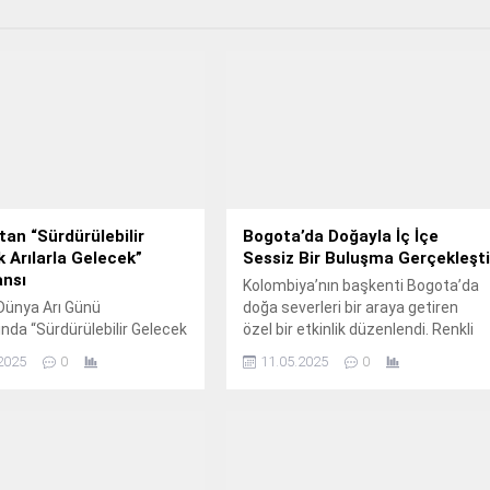
tan “Sürdürülebilir
Bogota’da Doğayla İç İçe
 Arılarla Gelecek”
Sessiz Bir Buluşma Gerçekleşt
ansı
Kolombiya’nın başkenti Bogota’da
Dünya Arı Günü
doğa severleri bir araya getiren
da “Sürdürülebilir Gelecek
özel bir etkinlik düzenlendi. Renkli
 Gelecek” konulu konferansa
görüntülere sahne olan bu
2025
0
11.05.2025
0
iği yaparak arıcılık ve
buluşmada öne çıkan neydi?
ebilirlik konularını masaya
Detaylar haberde… Kolombiya’nın
 Şirketin açıklamasına göre,
başkenti Bogota, doğaseverleri
rli üreticilerle iş birlikleri
buluşturan küresel ölçekteki bir
arıcılığı desteklemeyi ve
etkinliğe ev sahipliği yaptı. “Global
stu üretim modellerini
Big Day” adı verilen ve dünya