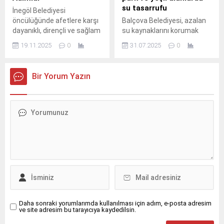
su tasarrufu
İnegöl Belediyesi
öncülüğünde afetlere karşı
Balçova Belediyesi, azalan
dayanıklı, dirençli ve sağlam
su kaynaklarını korumak
bir İnegöl hedefiyle
adına örnek bir çalışmaya
19.11.2025
0
31.07.2025
0
sürdürülen projeler gelecek
imza atarak kuru peyzaj
adına güven veriyor.
uygulamasına geçti.
Bir Yorum Yazın
Daha sonraki yorumlarımda kullanılması için adım, e-posta adresim
ve site adresim bu tarayıcıya kaydedilsin.