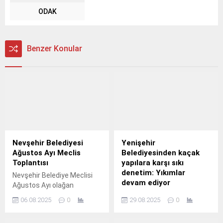
ODAK
Benzer Konular
Nevşehir Belediyesi
Yenişehir
Ağustos Ayı Meclis
Belediyesinden kaçak
Toplantısı
yapılara karşı sıkı
denetim: Yıkımlar
Nevşehir Belediye Meclisi
devam ediyor
Ağustos Ayı olağan
toplantısı Rasim Arı
Yenişehir Belediyesi, kent
06.08.2025
0
29.08.2025
0
Başkanlığında yapıldı.
genelinde ruhsatsız veya
ruhsata aykırı yapıların