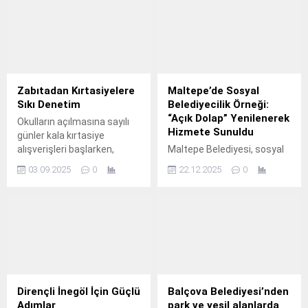
tespit ve yıkım çalışmalarını
kararlılıkla sürdürüyor.
Zabıtadan Kırtasiyelere
Maltepe’de Sosyal
Sıkı Denetim
Belediyecilik Örneği:
“Açık Dolap” Yenilenerek
Okulların açılmasına sayılı
Hizmete Sunuldu
günler kala kırtasiye
alışverişleri başlarken,
Maltepe Belediyesi, sosyal
İnegöl Beledisi Zabıta
belediyecilik anlayışını
03.09.2025
0
22.12.2025
0
Müdürlüğü ekipleri sahaya
güçlendiren örnek
inerek kırtasiyeleri mercek
projelerinden Açık Dolap
altına aldı.
Atölyesi ve Mağazası’nı
yenileyerek daha işlevsel ve
sürdürülebilir bir yapıya
kavuşturdu.
Dirençli İnegöl İçin Güçlü
Balçova Belediyesi’nden
Adımlar
park ve yeşil alanlarda