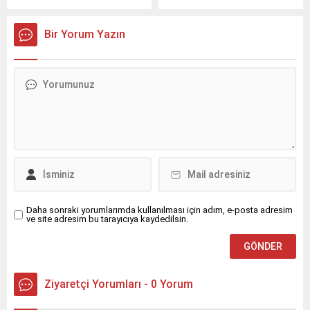
uygulanacak doğru
Torbalı” projesi kapsamında
müdahaleler ve doğru
iş arayan vatandaşları
Bir Yorum Yazın
davranış şekilleri hakkındaki
bölgedeki işletmelerle
bilgilendirme çalışmalarını
buluşturmaya devam
sürdürüyor.
ediyor.
Daha sonraki yorumlarımda kullanılması için adım, e-posta adresim
ve site adresim bu tarayıcıya kaydedilsin.
Ziyaretçi Yorumları - 0 Yorum