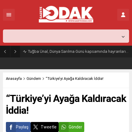
İstanbul,
26
°C
Açık
Tuğba Ünal, Dünya Sarılma Günü kapsamında hayranlarıyla buluştu
Anasayfa
Gündem
“Türkiye’yi Ayağa Kaldıracak İddia!
“Türkiye’yi Ayağa Kaldıracak
İddia!
Paylaş
Tweetle
Gönder