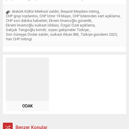
Atatürk Kültür Merkezi saldırı
Beyazıt Meydanı miting
,
,
CHP grup toplantısı
CHP İzmir 19 Mayıs
CHP liderinden sert açıklama
,
,
,
CHP son dakika haberleri
Ekrem İmamoğlu güvenlik
,
,
Ekrem İmamoğlu suikast iddiası
Özgür Özel açıklama
,
,
Selçuk Tengioğlu kimdir
siyasi gelişmeler Türkiye.
,
,
Sırrı Süreyya Önder saldırı
suikast ihbarı İBB
Türkiye gündemi 2025
,
,
,
Van CHP mitingi
ODAK
Benzer Konular