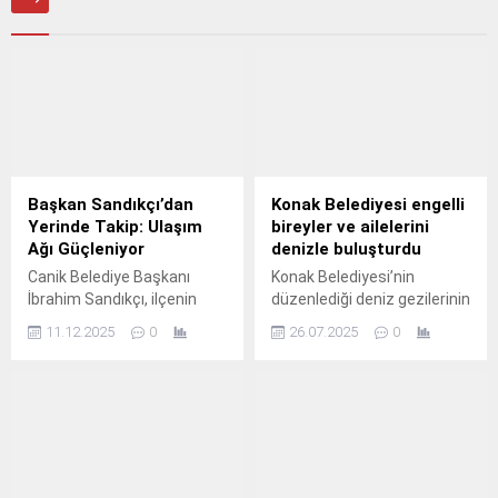
Başkan Sandıkçı’dan
Konak Belediyesi engelli
Yerinde Takip: Ulaşım
bireyler ve ailelerini
Ağı Güçleniyor
denizle buluşturdu
Canik Belediye Başkanı
Konak Belediyesi’nin
İbrahim Sandıkçı, ilçenin
düzenlediği deniz gezilerinin
ulaşım ağını yeni yollarla
ilk misafirleri engelli bireyler
11.12.2025
0
26.07.2025
0
güçlendirdiklerini ifade
ve aileleri oldu.
ederek, kırsal mahallelerde
yol açma ve yol yenileme
çalışmalarını hız kesmeden
sürdürdüklerini söyledi.