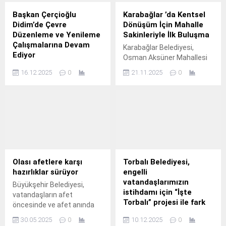
Başkan Çerçioğlu
Karabağlar ’da Kentsel
Didim’de Çevre
Dönüşüm İçin Mahalle
Düzenleme ve Yenileme
Sakinleriyle İlk Buluşma
Çalışmalarına Devam
Karabağlar Belediyesi,
Ediyor
Osman Aksüner Mahallesi
Aydın Büyükşehir
1.
16.12.2025
0
21.11.2025
0
Belediyesi, kentin dört bir
yanında gerçekleştirdiği
çalışmalarına devam ediyor.
Olası afetlere karşı
Torbalı Belediyesi,
hazırlıklar sürüyor
engelli
vatandaşlarımızın
Büyükşehir Belediyesi,
istihdamı için “İşte
vatandaşların afet
Torbalı” projesi ile fark
öncesinde ve afet anında
yaratıyor.
alabilecekleri hayat kurtarıcı
30.05.2025
0
10.12.2025
0
önlemler, afet sonrasında
Torbalı Belediyesi, “İşte