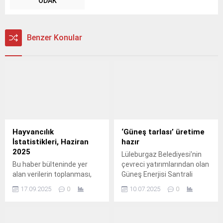
ODAK
Benzer Konular
Hayvancılık
‘Güneş tarlası’ üretime
İstatistikleri, Haziran
hazır
2025
Lüleburgaz Belediyesi’nin
Bu haber bülteninde yer
çevreci yatırımlarından olan
alan verilerin toplanması,
Güneş Enerjisi Santrali
işlenmesi ve yayına hazır
(GES) ile tesislerin
17.09.2025
0
10.07.2025
0
hale getirilmesinden Tarım
enerjisinin bir kısmı
ve Orman Bakanlığı (TOB),
güneşten elde edilerek
yayımlanmasından Türkiye
önemli bir tasarruf