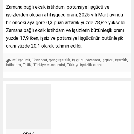
Zamana bağlı eksik istihdam, potansiyel işgücü ve
işsizlerden oluşan atıl işgücü oranı, 2025 yılı Mart ayında
bir önceki aya göre 0,3 puan artarak yüzde 28,8’e yükseldi.
Zamana bağlı eksik istihdam ve işsizlerin bütünleşik oranı
yüzde 17,9 iken, işsiz ve potansiyel işgücünün bütünleşik
oranı yüzde 20,1 olarak tahmin edildi.
atıl işgücü
Ekonomi
genç işsizlik
iş gücü piyasası
işgücü
işsizlik
,
,
,
,
,
,
istihdam
TÜİK
Türkiye ekonomisi
Türkiye işsizlik oranı
,
,
,