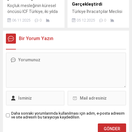
Gerçekleştirdi
Koçluk mesleğinin küresel
öncüsü ICF Türkiye, iki yılda
Türkiye İhracatçılar Meclisi
bir ev sahipliği yaptığı
(TİM) verilerine göre,
06.11.2025
0
05.12.2025
0
Koçluk Konferansı’nın
Türkiye’nin ihracatı Kasım
10’uncusunda liderleri,
ayında yüzde 2,2 artışla
koçları, insan kaynakları
22,7 milyar dolar olarak
Bir Yorum Yazın
profesyonellerini ve iş
gerçekleşti.
dünyasının karar vericilerini
bir araya getiriyor.
Daha sonraki yorumlarımda kullanılması için adım, e-posta adresim
ve site adresim bu tarayıcıya kaydedilsin.