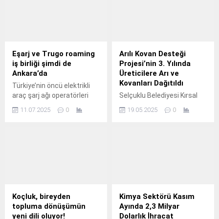
İstatistik Kurumu
sağlanacak.
sorumludur.
Eşarj ve Trugo roaming
Arılı Kovan Desteği
iş birliği şimdi de
Projesi’nin 3. Yılında
Ankara’da
Üreticilere Arı ve
Kovanları Dağıtıldı
Türkiye’nin öncü elektrikli
araç şarj ağı operatörleri
Selçuklu Belediyesi Kırsal
Eşarj ve Trugo, ilk kez
Hizmetler Müdürlüğü
11.07.2025
0
19.05.2025
0
Bursa’da başlattıkları
tarafından yürütülen ve
‘roaming’ uygulamasını
kırsal mahallelerde arıcılığın
yaygınlaştırıyor.
geliştirilmesi, üretimin
teşvik edilmesi amacıyla 3
yıldır başarıyla uygulanan
“% 50 Hibeli Arılı Kovan
Desteği” projesinin üçüncü
yılında başvuru yapan
üreticilerin arılı kovanları
Koçluk, bireyden
Kimya Sektörü Kasım
dağıtıldı.
topluma dönüşümün
Ayında 2,3 Milyar
yeni dili oluyor!
Dolarlık İhracat