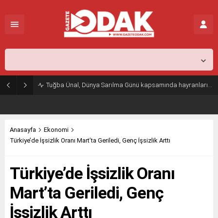
İstanbul,
31
°C
Açık
Tuğba Ünal, Dünya Sarılma Günü kapsamında hayranlarıyla buluştu
Anasayfa
Ekonomi
Türkiye’de İşsizlik Oranı Mart’ta Geriledi, Genç İşsizlik Arttı
Türkiye’de İşsizlik Oranı
Mart’ta Geriledi, Genç
İşsizlik Arttı