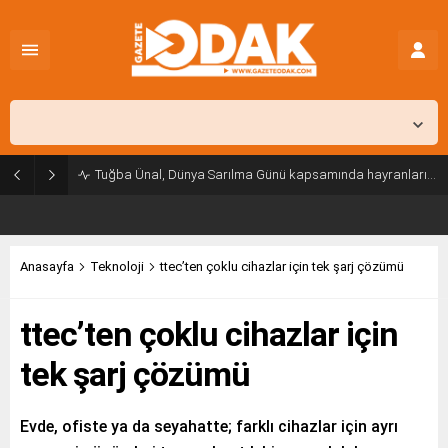
İstanbul,
31
°C
Açık
Tuğba Ünal, Dünya Sarılma Günü kapsamında hayranlarıyla buluştu
Anasayfa
Teknoloji
ttec’ten çoklu cihazlar için tek şarj çözümü
ttec’ten çoklu cihazlar için
tek şarj çözümü
Evde, ofiste ya da seyahatte; farklı cihazlar için ayrı