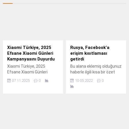
Xiaomi Türkiye, 2025
Rusya, Facebook’a
Efsane Xiaomi Günleri
erişim kısıtlaması
Kampanyasını Duyurdu
getirdi
Xiaomi Türkiye, 2025
Bu alana eklemiş olduğunuz
Efsane Xiaomi Günleri
haberle ilgili kısa bir özet
kapsamında akıllı
bilgisi ekleyebilirsiniz. Bu
07.11.2025
0
10.05.2022
0
telefonlardan akıllı ev
metin yazı düzenleme
ürünlerine kadar uzanan
sayfasında "Özet"
geniş ürün yelpazesinde
bölümünden eklenebilir.
avantajlı fırsatlar sunuyor.
Özet eklenmişse başlık
altında kalın olarak bu
şekilde gösterilir,
eklenmemişse bu alan boş
kalır.