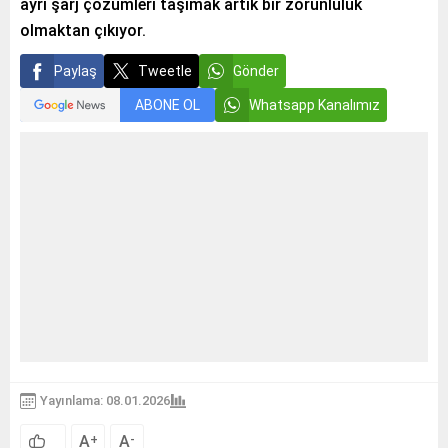
ayrı şarj çözümleri taşımak artık bir zorunluluk
olmaktan çıkıyor.
Paylaş
Tweetle
Gönder
ABONE OL
Whatsapp Kanalımız
Yayınlama: 08.01.2026
A
A
+
-