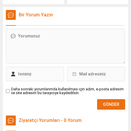
Security tarafından temsil
bölümünün salımınından
edilen Kaspersky Next EDR
sorumlu olan bina
Bir Yorum Yazın
Foundations, AV-
sektöründe sürdürülebilirlik
Comparatives tarafından
kapsamında enerji verimli
gerçekleştirilen en son
bina, sıfır enerjili bina, yeşil
odaklı sızma testinde bir
bina ve akıllı bina
kez daha %100 yetkisiz
kavramlarının son
müdahale koruması (anti-
zamanlarda öne çıktığını
tampering protection)
görülmektedir.
sağladığını ortaya koydu.
Daha sonraki yorumlarımda kullanılması için adım, e-posta adresim
ve site adresim bu tarayıcıya kaydedilsin.
Ziyaretçi Yorumları - 0 Yorum