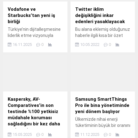
Vodafone ve
Twitter iklim
Starbucks’tan yeni iş
değişikliğini inkar
birliği
edenleri yasaklayacak
Türkiye’nin dijitalleşmesine
Bu alana eklemiş olduğunuz
liderlik etme vizyonuyla
haberle ilgili kısa bir özet
faaliyet
bilgisi ekleyebilirsiniz. Bu
16.11.2025
0
10.05.2022
0
gösteren Vodafone,
metin yazı düzenleme
Starbucks ile yeni bir iş
sayfasında "Özet"
ortaklığına imza attı.
bölümünden eklenebilir.
Özet eklenmişse başlık
altında kalın olarak bu
şekilde gösterilir,
eklenmemişse bu alan boş
kalır.
Kaspersky, AV-
Samsung SmartThings
Comparatives’in son
Pro ile bina yönetiminde
testinde %100 yetkisiz
yeni dönem başlıyor
müdahale koruması
Ülkemizde nihai enerji
sağladığını bir kez daha
tüketiminin büyük bir oranını
teyit etti
ve kullanan ve sera
15.05.2025
0
11.12.2025
0
Kaspersky Endpoint
gazlarının belli bir