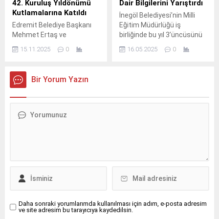
42. Kuruluş Yıldönümü
Dair Bilgilerini Yarıştırdı
Kutlamalarına Katıldı
İnegöl Belediyesi’nin Milli
Edremit Belediye Başkanı
Eğitim Müdürlüğü iş
Mehmet Ertaş ve
birliğinde bu yıl 3’üncüsünü
beraberindeki heyet Kuzey
düzenlediği Liseler Arası
15.11.2025
0
16.05.2025
0
Kıbrıs Türk Cumhuriyeti'nin
İnegöl’ü Tanıyorum Bilgi
(KKTC) kuruluşunun 42.
Yarışması 20 okuldan 100
öğrencinin katılımıyla
Bir Yorum Yazın
yapıldı.
Daha sonraki yorumlarımda kullanılması için adım, e-posta adresim
ve site adresim bu tarayıcıya kaydedilsin.