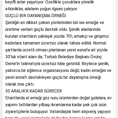
keyifli anlar yaşatıyor. Özellikle çocuklara yönelik
etkinlikler, ailelerin yoğun ilgisini çekiyor.
GÜÇLÜ BİR DAYANIŞMA ÖRNEĞİ
Şenliğin en dikkat çeken yönlerinden biri ise emeğe ve
üretime verilen güçlü destek oldu. Şenlik alanlarında
kurulan stantların yaklaşık yüzde 70’i, emekçi ve girişimci
kadınlara tamamen ücretsiz olarak tahsis edildi. Normal
şartlarda ücretli olması planlanan yerel esnafa ait yüzde
30’luk stant alanı da, Torbalı Belediye Başkanı Övünç
Demir’in talimatıyla ücretsiz hâle getirildi. Böylece şenlik,
yalnızca bir eğlence organizasyonu değil; kadın emeğini ve
yerel esnafı destekleyen güçlü bir dayanışma örneği
olarak öne çıktı.
30 ARALIK’A KADAR SÜRECEK
Stantlarda el emeği göz nuru ürünlerden doğal gıdalara, ev
yapımı tatlılardan yılbaşı ikramlarına kadar pek çok ürün
ziyaretçilerle buluşuyor. Vatandaşlar hem alışveriş yapıyor