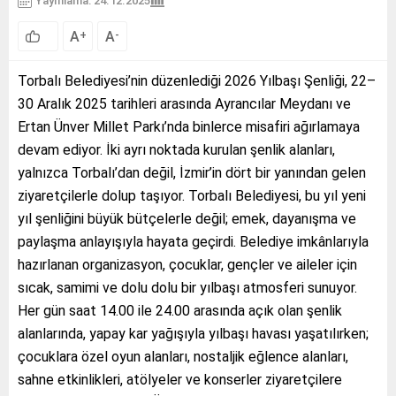
Yayınlama: 24.12.2025
A
A
+
-
Torbalı Belediyesi’nin düzenlediği 2026 Yılbaşı Şenliği, 22–
30 Aralık 2025 tarihleri arasında Ayrancılar Meydanı ve
Ertan Ünver Millet Parkı’nda binlerce misafiri ağırlamaya
devam ediyor. İki ayrı noktada kurulan şenlik alanları,
yalnızca Torbalı’dan değil, İzmir’in dört bir yanından gelen
ziyaretçilerle dolup taşıyor. Torbalı Belediyesi, bu yıl yeni
yıl şenliğini büyük bütçelerle değil; emek, dayanışma ve
paylaşma anlayışıyla hayata geçirdi. Belediye imkânlarıyla
hazırlanan organizasyon, çocuklar, gençler ve aileler için
sıcak, samimi ve dolu dolu bir yılbaşı atmosferi sunuyor.
Her gün saat 14.00 ile 24.00 arasında açık olan şenlik
alanlarında, yapay kar yağışıyla yılbaşı havası yaşatılırken;
çocuklara özel oyun alanları, nostaljik eğlence alanları,
sahne etkinlikleri, atölyeler ve konserler ziyaretçilere