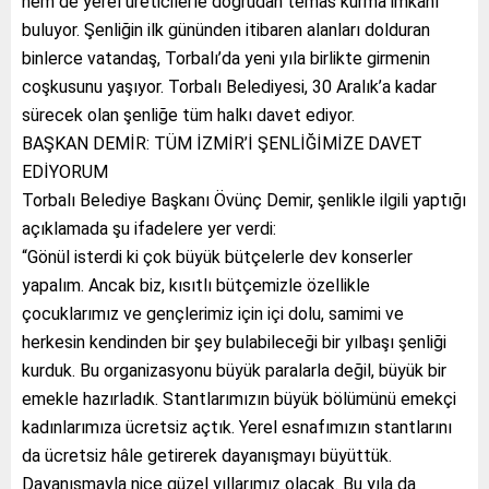
hem de yerel üreticilerle doğrudan temas kurma imkânı
buluyor. Şenliğin ilk gününden itibaren alanları dolduran
binlerce vatandaş, Torbalı’da yeni yıla birlikte girmenin
coşkusunu yaşıyor. Torbalı Belediyesi, 30 Aralık’a kadar
sürecek olan şenliğe tüm halkı davet ediyor.
BAŞKAN DEMİR: TÜM İZMİR’İ ŞENLİĞİMİZE DAVET
EDİYORUM
Torbalı Belediye Başkanı Övünç Demir, şenlikle ilgili yaptığı
açıklamada şu ifadelere yer verdi:
“Gönül isterdi ki çok büyük bütçelerle dev konserler
yapalım. Ancak biz, kısıtlı bütçemizle özellikle
çocuklarımız ve gençlerimiz için içi dolu, samimi ve
herkesin kendinden bir şey bulabileceği bir yılbaşı şenliği
kurduk. Bu organizasyonu büyük paralarla değil, büyük bir
emekle hazırladık. Stantlarımızın büyük bölümünü emekçi
kadınlarımıza ücretsiz açtık. Yerel esnafımızın stantlarını
da ücretsiz hâle getirerek dayanışmayı büyüttük.
Dayanışmayla nice güzel yıllarımız olacak. Bu yıla da