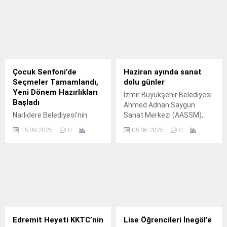
Günü kapsamında
farkındalık oluşturmayı
amaçlayan bir dizi etkinlik
gerçekleştirdi.
Çocuk Senfoni’de
Haziran ayında sanat
Seçmeler Tamamlandı,
dolu günler
Yeni Dönem Hazırlıkları
İzmir Büyükşehir Belediyesi
Başladı
Ahmed Adnan Saygun
Narlıdere Belediyesi’nin
Sanat Merkezi (AASSM),
çocuklara nitelikli sanat
haziran ayında dopdolu bir
15.09.2025
0
05.06.2025
0
eğitimi sunmak ve
takvimle İzmirlileri sanatla
yeteneklerini
buluşturmayı sürdürüyor.
keşfetmelerine olanak
sağlamak için hayata
geçirdiği Çocuk Senfoni
Orkestrası, seçmelerin
tamamlanmasıyla
birlikte 2025-2026 dönemi
çalışmalarına da başladı.
Edremit Heyeti KKTC’nin
Lise Öğrencileri İnegöl’e