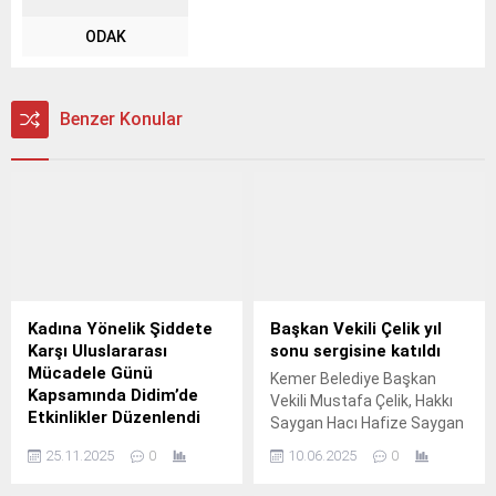
ODAK
Benzer Konular
Kadına Yönelik Şiddete
Başkan Vekili Çelik yıl
Karşı Uluslararası
sonu sergisine katıldı
Mücadele Günü
Kemer Belediye Başkan
Kapsamında Didim’de
Vekili Mustafa Çelik, Hakkı
Etkinlikler Düzenlendi
Saygan Hacı Hafize Saygan
Didim Belediyesi, 25 Kasım
3 Ortaokulu’nun yıl sonu
25.11.2025
0
10.06.2025
0
Kadına Yönelik Şiddete
sergisine katıldı.
Karşı Uluslararası Mücadele