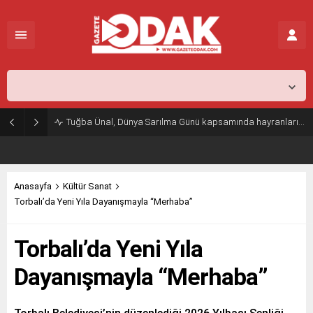
İstanbul,
31
°C
Açık
Tuğba Ünal, Dünya Sarılma Günü kapsamında hayranlarıyla buluştu
Anasayfa
Kültür Sanat
Torbalı’da Yeni Yıla Dayanışmayla “Merhaba”
Torbalı’da Yeni Yıla
Dayanışmayla “Merhaba”