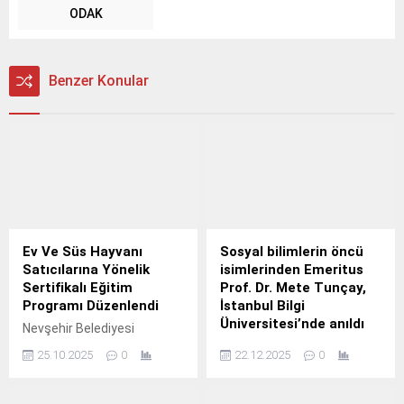
ODAK
Benzer Konular
Ev Ve Süs Hayvanı
Sosyal bilimlerin öncü
Satıcılarına Yönelik
isimlerinden Emeritus
Sertifikalı Eğitim
Prof. Dr. Mete Tunçay,
Programı Düzenlendi
İstanbul Bilgi
Üniversitesi’nde anıldı
Nevşehir Belediyesi
tarafından, ev ve süs
İstanbul Bilgi Üniversitesi,
25.10.2025
0
22.12.2025
0
hayvanı satışı yapan iş yeri
18 Ağustos 2025’te
sahiplerine yönelik
hayatını kaybeden sosyal ve
sertifikalı eğitim programı
beşeri bilimler disiplininin