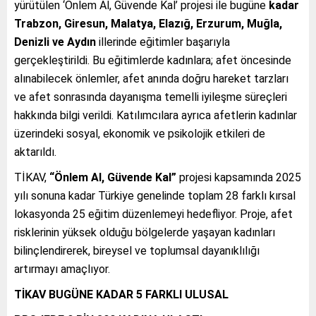
yürütülen ‘Önlem Al, Güvende Kal’ projesi ile bugüne
kadar
Trabzon, Giresun, Malatya, Elazığ, Erzurum, Muğla,
Denizli ve Aydın
illerinde eğitimler başarıyla
gerçekleştirildi. Bu eğitimlerde kadınlara; afet öncesinde
alınabilecek önlemler, afet anında doğru hareket tarzları
ve afet sonrasında dayanışma temelli iyileşme süreçleri
hakkında bilgi verildi. Katılımcılara ayrıca afetlerin kadınlar
üzerindeki sosyal, ekonomik ve psikolojik etkileri de
aktarıldı.
TİKAV,
“Önlem Al, Güvende Kal”
projesi kapsamında 2025
yılı sonuna kadar Türkiye genelinde toplam 28 farklı kırsal
lokasyonda 25 eğitim düzenlemeyi hedefliyor. Proje, afet
risklerinin yüksek olduğu bölgelerde yaşayan kadınları
bilinçlendirerek, bireysel ve toplumsal dayanıklılığı
artırmayı amaçlıyor.
TİKAV BUGÜNE KADAR 5 FARKLI ULUSAL