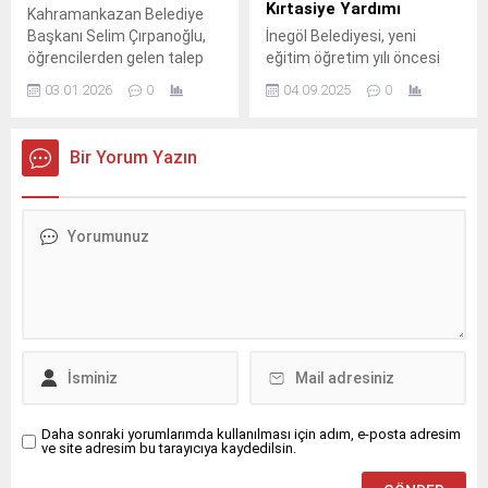
Kırtasiye Yardımı
Kahramankazan Belediye
Başkanı Selim Çırpanoğlu,
İnegöl Belediyesi, yeni
öğrencilerden gelen talep
eğitim öğretim yılı öncesi
üzerine okul yoluna kullanışlı
1500 öğrenciye kırtasiye
03.01.2026
0
04.09.2025
0
bir otobüs durağı
desteği veriyor.
kazandırdı.
Bir Yorum Yazın
Daha sonraki yorumlarımda kullanılması için adım, e-posta adresim
ve site adresim bu tarayıcıya kaydedilsin.