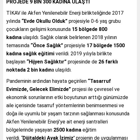
PROJEDE 9 BİN 300 KADINA ULAŞTI
TİKAV ile Akfen Yenilenebilir Enerji birlikteliğinde 2017
yılında
“Evde Okullu Olduk”
projesiyle 0-6 yaş grubu
çocukların gelişimi konusunda
15 bölgede
800
kadına
ulaşıldı. Sağlık olarak belirlenen 2018 yılının
temasında
“Önce Sağlık”
projesiyle
17 bölgede
1500
kadına sağlık eğitimi
verildi. 2019 yılıyla birlikte
başlayan
“Hijyen Sağlıktır”
projesinde de
26 farklı
noktada 2 bin kadın
a ulaşıldı.
Pandeminin ardından hayata geçirilen
“Tasarruf
Evimizde, Gelecek Elimizde”
projesi ile çevresel ve
ekonomik sorunlarının etki boyutunun arttığı günümüzde
aile içerisinde tasarruf yöntemlerinin benimsenmesi ve
doğa ile uyumlu bir yaşam tarzının sağlanması konusunda
Akfen Yenilenebilir Enerji’ye ait enerji santralleri
bölgelerinde yaşayan
2500 kadına
eğitim
verildi.
‘Dijitaldeki Ayak İzimiz’
projenin de uygulanması