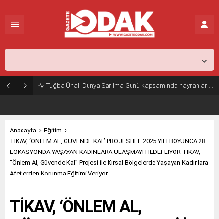
İstanbul,
26
°C
Açık
Tuğba Ünal, Dünya Sarılma Günü kapsamında hayranlarıyla buluştu
Anasayfa
Eğitim
TİKAV, ‘ÖNLEM AL, GÜVENDE KAL’ PROJESİ İLE 2025 YILI BOYUNCA 28
LOKASYONDA YAŞAYAN KADINLARA ULAŞMAYI HEDEFLİYOR TİKAV,
“Önlem Al, Güvende Kal” Projesi ile Kırsal Bölgelerde Yaşayan Kadınlara
Afetlerden Korunma Eğitimi Veriyor
TİKAV, ‘ÖNLEM AL,