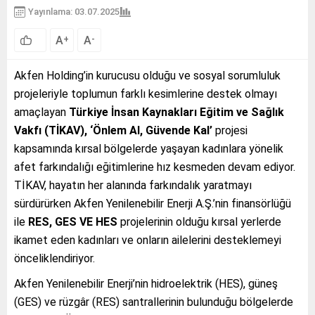
Yayınlama: 03.07.2025
A
A
+
-
Akfen Holding’in kurucusu olduğu ve sosyal sorumluluk
projeleriyle toplumun farklı kesimlerine destek olmayı
amaçlayan
Türkiye İnsan Kaynakları Eğitim ve Sağlık
Vakfı (TİKAV), ‘Önlem Al, Güvende Kal’
projesi
kapsamında kırsal bölgelerde yaşayan kadınlara yönelik
afet farkındalığı eğitimlerine hız kesmeden devam ediyor.
TİKAV, hayatın her alanında farkındalık yaratmayı
sürdürürken Akfen Yenilenebilir Enerji A.Ş.’nin finansörlüğü
ile
RES, GES VE HES
projelerinin olduğu kırsal yerlerde
ikamet eden kadınları ve onların ailelerini desteklemeyi
önceliklendiriyor.
Akfen Yenilenebilir Enerji’nin hidroelektrik (HES), güneş
(GES) ve rüzgâr (RES) santrallerinin bulunduğu bölgelerde