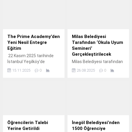
gerçekleştirildi.
önde gelen isimlerinden
Emeritus Prof.
The Prime Academy’den
Milas Belediyesi
Yeni Nesil Entegre
Tarafından ‘Okula Uyum
Eğitim
Semineri’
Gerçekleştirilecek
22 Kasım 2025 tarihinde
İstanbul Yeşilköy'de
Milas Belediyesi tarafından
gerçekleşecek olan "Yeni
okula yeni başlayacak
15.11.2025
0
26.08.2025
0
Nesil Dijital Pazarlama,
öğrencilerin velileri için
Sosyal Medya & Yatırım
‘Okula Uyum Semineri’
Stratejileri Eğitimi" ile
gerçekleştirilecek.
katılımcılar, markalarını
dijitalde doğru
konumlandırırken, elde
ettikleri başarıyı finansal
zekâ ile büyütmenin yollarını
tek bir günde öğrenecekler.
Öğrencilerin Talebi
İnegöl Belediyesi’nden
Yerine Getirildi
1500 Öğrenciye