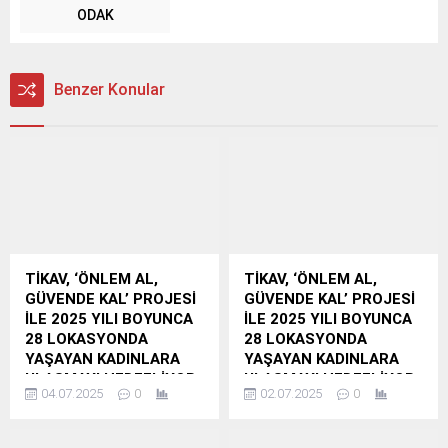
ODAK
Benzer Konular
TİKAV, ‘ÖNLEM AL,
TİKAV, ‘ÖNLEM AL,
GÜVENDE KAL’ PROJESİ
GÜVENDE KAL’ PROJESİ
İLE 2025 YILI BOYUNCA
İLE 2025 YILI BOYUNCA
28 LOKASYONDA
28 LOKASYONDA
YAŞAYAN KADINLARA
YAŞAYAN KADINLARA
ULAŞMAYI HEDEFLİYOR
ULAŞMAYI HEDEFLİYOR
04.07.2025
0
02.07.2025
0
TİKAV, “Önlem Al,
TİKAV, “Önlem Al,
Güvende Kal” Projesi ile
Güvende Kal” Projesi ile
Kırsal Bölgelerde
Kırsal Bölgelerde