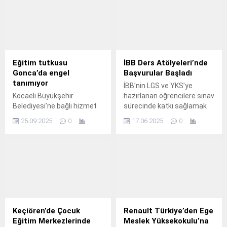
Yaşayan Kadınlara
Yaşayan Kadınlara
Afetlerden Korunma
Afetlerden Korunma
Eğitimi Veriyor
Eğitimi Veriyor
Akfen Holding’in kurucusu
Akfen Holding’in kurucusu
olduğu ve sosyal
olduğu ve sosyal
sorumluluk projeleriyle
sorumluluk projeleriyle
Eğitim tutkusu
İBB Ders Atölyeleri’nde
toplumun farklı kesimlerine
toplumun farklı kesimlerine
Gonca’da engel
Başvurular Başladı
destek olmayı
destek olmayı
tanımıyor
İBB’nin LGS ve YKS’ye
amaçlayan Türkiye İnsan
amaçlayan Türkiye İnsan
Kocaeli Büyükşehir
hazırlanan öğrencilere sınav
Kaynakları Eğitim ve Sağlık
Kaynakları Eğitim ve Sağlık
Belediyesi’ne bağlı hizmet
sürecinde katkı sağlamak
Vakfı (TİKAV), ‘Önlem Al,
Vakfı (TİKAV), ‘Önlem Al,
veren Gonca Engelsiz
amacıyla kurduğu İBB Ders
Güvende Kal’ projesi
Güvende Kal’ projesi
25.09.2025
0
17.06.2025
0
Yaşam Merkezi’nde görme
Atölyeleri için 2025-
kapsamında kırsal
kapsamında kırsal
engelli bireyler, kendileriyle
2026 eğitim öğretim yılı
bölgelerde yaşayan
bölgelerde yaşayan
aynı deneyimi paylaşan bir
başvuruları başladı.
kadınlara yönelik afet
kadınlara yönelik afet
öğretmenden eğitim alıyor.
farkındalığı eğitimlerine hız
farkındalığı eğitimlerine hız
kesmeden devam ediyor.
kesmeden devam ediyor.
Keçiören’de Çocuk
Renault Türkiye’den Ege
Eğitim Merkezlerinde
Meslek Yüksekokulu’na