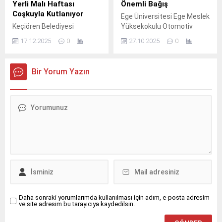
Yerli Malı Haftası
Önemli Bağış
Coşkuyla Kutlanıyor
Ege Üniversitesi Ege Meslek
Keçiören Belediyesi
Yüksekokulu Otomotiv
bünyesinde eğitim
Teknolojisi Programına,
17.12.2025
0
27.10.2025
0
faaliyetlerini sürdüren
Renault Türkiye tarafından
Çocuk Eğitim Merkezlerinde
Ren-Ser aracılığıyla önemli
(ÇEM), 12–18 Aralık Yerli
bir ekipman desteği
Bir Yorum Yazın
Malı Haftası kapsamında
sağlandı.
yerli ve milli üretime dikkat
çeken eğlenceli etkinlikler
düzenlendi.
Daha sonraki yorumlarımda kullanılması için adım, e-posta adresim
ve site adresim bu tarayıcıya kaydedilsin.