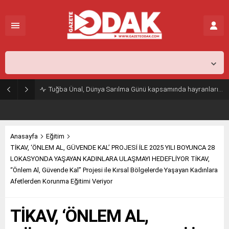
İstanbul,
26
°C
Açık
Tuğba Ünal, Dünya Sarılma Günü kapsamında hayranlarıyla buluştu
Anasayfa
Eğitim
TİKAV, ‘ÖNLEM AL, GÜVENDE KAL’ PROJESİ İLE 2025 YILI BOYUNCA 28
LOKASYONDA YAŞAYAN KADINLARA ULAŞMAYI HEDEFLİYOR TİKAV,
“Önlem Al, Güvende Kal” Projesi ile Kırsal Bölgelerde Yaşayan Kadınlara
Afetlerden Korunma Eğitimi Veriyor
TİKAV, ‘ÖNLEM AL,