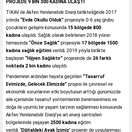
PROJEDE 9 BİN 300 KADINA ULAŞTI
TİKAV ile Akfen Yenilenebilir Enerji birlikteliğinde 2017
yılında
“Evde Okullu Olduk”
projesiyle 0-6 yaş grubu
çocukların gelişimi konusunda
15 bölgede
800
kadına
ulaşıldı. Sağlık olarak belirlenen 2018 yılının
temasında
“Önce Sağlık”
projesiyle
17 bölgede
1500
kadına sağlık eğitimi
verildi. 2019 yılıyla birlikte
başlayan
“Hijyen Sağlıktır”
projesinde de
26 farklı
noktada 2 bin kadın
a ulaşıldı.
Pandeminin ardından hayata geçirilen
“Tasarruf
Evimizde, Gelecek Elimizde”
projesi ile çevresel ve
ekonomik sorunlarının etki boyutunun arttığı günümüzde
aile içerisinde tasarruf yöntemlerinin benimsenmesi ve
doğa ile uyumlu bir yaşam tarzının sağlanması konusunda
Akfen Yenilenebilir Enerji’ye ait enerji santralleri
bölgelerinde yaşayan
2500 kadına
eğitim
verildi.
‘Dijitaldeki Ayak İzimiz’
projenin de uygulanması