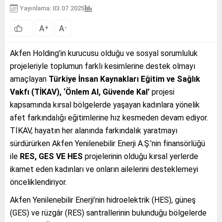
Yayınlama: 03.07.2025
A
A
+
-
Akfen Holding’in kurucusu olduğu ve sosyal sorumluluk
projeleriyle toplumun farklı kesimlerine destek olmayı
amaçlayan
Türkiye İnsan Kaynakları Eğitim ve Sağlık
Vakfı (TİKAV), ‘Önlem Al, Güvende Kal’
projesi
kapsamında kırsal bölgelerde yaşayan kadınlara yönelik
afet farkındalığı eğitimlerine hız kesmeden devam ediyor.
TİKAV, hayatın her alanında farkındalık yaratmayı
sürdürürken Akfen Yenilenebilir Enerji A.Ş.’nin finansörlüğü
ile
RES, GES VE HES
projelerinin olduğu kırsal yerlerde
ikamet eden kadınları ve onların ailelerini desteklemeyi
önceliklendiriyor.
Akfen Yenilenebilir Enerji’nin hidroelektrik (HES), güneş
(GES) ve rüzgâr (RES) santrallerinin bulunduğu bölgelerde