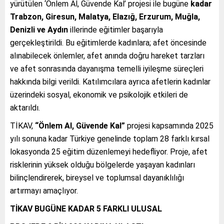
yürütülen ‘Önlem Al, Güvende Kal’ projesi ile bugüne
kadar
Trabzon, Giresun, Malatya, Elazığ, Erzurum, Muğla,
Denizli ve Aydın
illerinde eğitimler başarıyla
gerçekleştirildi. Bu eğitimlerde kadınlara; afet öncesinde
alınabilecek önlemler, afet anında doğru hareket tarzları
ve afet sonrasında dayanışma temelli iyileşme süreçleri
hakkında bilgi verildi. Katılımcılara ayrıca afetlerin kadınlar
üzerindeki sosyal, ekonomik ve psikolojik etkileri de
aktarıldı.
TİKAV,
“Önlem Al, Güvende Kal”
projesi kapsamında 2025
yılı sonuna kadar Türkiye genelinde toplam 28 farklı kırsal
lokasyonda 25 eğitim düzenlemeyi hedefliyor. Proje, afet
risklerinin yüksek olduğu bölgelerde yaşayan kadınları
bilinçlendirerek, bireysel ve toplumsal dayanıklılığı
artırmayı amaçlıyor.
TİKAV BUGÜNE KADAR 5 FARKLI ULUSAL