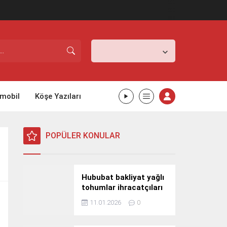
İstanbul,
31
°C
Açık
mobil
Köşe Yazıları
POPÜLER KONULAR
Hububat bakliyat yağlı
tohumlar ihracatçıları
Güney Kore yolcusu
11.01.2026
0