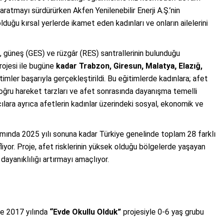
aratmayı sürdürürken Akfen Yenilenebilir Enerji A.Ş.’nin
olduğu kırsal yerlerde ikamet eden kadınları ve onların ailelerini
S), güneş (GES) ve rüzgâr (RES) santrallerinin bulunduğu
rojesi ile bugüne
kadar Trabzon, Giresun, Malatya, Elazığ,
itimler başarıyla gerçekleştirildi. Bu eğitimlerde kadınlara; afet
oğru hareket tarzları ve afet sonrasında dayanışma temelli
mcılara ayrıca afetlerin kadınlar üzerindeki sosyal, ekonomik ve
mında 2025 yılı sonuna kadar Türkiye genelinde toplam 28 farklı
yor. Proje, afet risklerinin yüksek olduğu bölgelerde yaşayan
 dayanıklılığı artırmayı amaçlıyor.
nde 2017 yılında
“Evde Okullu Olduk”
projesiyle 0-6 yaş grubu