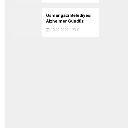
Osmangazi Belediyesi
Alzheimer Gündüz
Bakım Evi 3. Yılını
10.01.2026
0
Kutladı