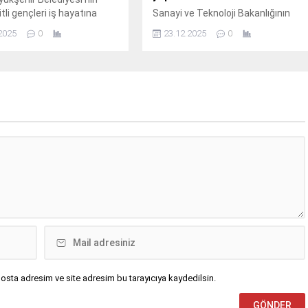
tli gençleri iş hayatına
Sanayi ve Teknoloji Bakanlığının
n İş için Nitelikli Kazanım
koordinasyonunda Uluslararası
2025
0
23.12.2025
0
(İŞ-İN), ikinci mezunlarını
Uzay Kongresi (International
Astronautical Congress – IAC)
2026 Kampüs Buluşmaları, Ege
Üniversitesi Prof.
osta adresim ve site adresim bu tarayıcıya kaydedilsin.