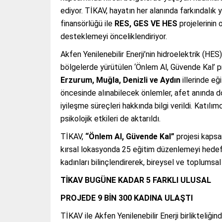
ediyor. TİKAV, hayatın her alanında farkındalık y
finansörlüğü ile
RES, GES VE HES
projelerinin 
desteklemeyi önceliklendiriyor.
Akfen Yenilenebilir Enerji’nin hidroelektrik (HE
bölgelerde yürütülen ‘Önlem Al, Güvende Kal’ p
Erzurum, Muğla, Denizli ve Aydın
illerinde eğ
öncesinde alınabilecek önlemler, afet anında d
iyileşme süreçleri hakkında bilgi verildi. Katılı
psikolojik etkileri de aktarıldı.
TİKAV,
“Önlem Al, Güvende Kal”
projesi kapsa
kırsal lokasyonda 25 eğitim düzenlemeyi hedefli
kadınları bilinçlendirerek, bireysel ve toplumsal
TİKAV BUGÜNE KADAR 5 FARKLI ULUSAL
PROJEDE 9 BİN 300 KADINA ULAŞTI
TİKAV ile Akfen Yenilenebilir Enerji birlikteliği