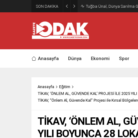
SON DAKİKA
Tuğba Ünal, Dünya Sarılma 
Anasayfa
Dünya
Ekonomi
Spor
Anasayfa
Eğitim
TİKAV, ‘ÖNLEM AL, GÜVENDE KAL’ PROJESİ İLE 2025 
TİKAV, “Önlem Al, Güvende Kal” Projesi ile Kırsal Bölgel
TİKAV, ‘ÖNLEM AL, GÜ
YILI BOYUNCA 28 L