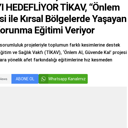
 HEDEFLİYOR TİKAV, “Önlem
si ile Kırsal Bölgelerde Yaşayan
Korunma Eğitimi Veriyor
orumluluk projeleriyle toplumun farklı kesimlerine destek
itim ve Sağlık Vakfı (TİKAV), ‘Önlem Al, Güvende Kal’ projesi
ra yönelik afet farkındalığı eğitimlerine hız kesmeden
ABONE OL
Whatsapp Kanalımız