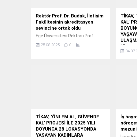
Rektör Prof. Dr. Budak, İletişim
TİKAV,
Fakültesinin akreditasyon
KAL’ PR
sevincine ortak oldu
BOYUN
YAŞAY
Ege Üniversitesi Rektörü Prof.
ULAŞMA
25.08.2025
0
“Önlem 
04.07.
Projesi
Yaşayan
Korunma
Akfen Ho
ve sosya
toplumun
olmayı 
Kaynakla
(TİKAV),
Kal’ pro
bölgeler
TİKAV, ‘ÖNLEM AL, GÜVENDE
İş haya
yönelik a
KAL’ PROJESİ İLE 2025 YILI
nöroçeş
eğitiml
BOYUNCA 28 LOKASYONDA
mezuni
ediyor.
YAŞAYAN KADINLARA
İzmir Bü