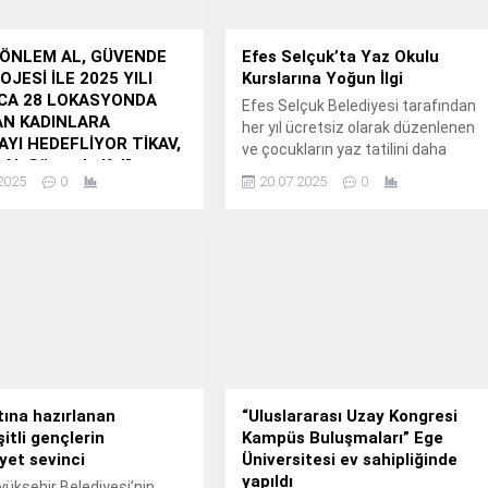
 ‘ÖNLEM AL, GÜVENDE
Efes Selçuk’ta Yaz Okulu
OJESİ İLE 2025 YILI
Kurslarına Yoğun İlgi
CA 28 LOKASYONDA
Efes Selçuk Belediyesi tarafından
AN KADINLARA
her yıl ücretsiz olarak düzenlenen
YI HEDEFLİYOR TİKAV,
ve çocukların yaz tatilini daha
Al, Güvende Kal”
verimli, eğlenceli ve öğretici
2025
0
20.07.2025
0
 ile Kırsal Bölgelerde
geçirmesini amaçlayan yaz okulu
 Kadınlara Afetlerden
kursları, bu yıl da dopdolu bir
 Eğitimi Veriyor
programla devam ediyor.
lding’in kurucusu olduğu
l sorumluluk projeleriyle
 farklı kesimlerine destek
amaçlayan Türkiye İnsan
rı Eğitim ve Sağlık Vakfı
 ‘Önlem Al, Güvende
jesi kapsamında kırsal
de yaşayan kadınlara
tına hazırlanan
“Uluslararası Uzay Kongresi
fet farkındalığı
itli gençlerin
Kampüs Buluşmaları” Ege
erine hız kesmeden devam
yet sevinci
Üniversitesi ev sahipliğinde
yapıldı
yükşehir Belediyesi’nin