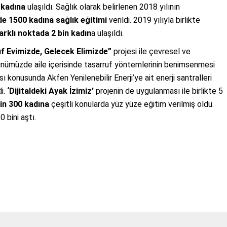
 kadına
ulaşıldı. Sağlık olarak belirlenen 2018 yılının
de
1500 kadına sağlık eğitimi
verildi. 2019 yılıyla birlikte
arklı noktada 2 bin kadın
a ulaşıldı.
f Evimizde, Gelecek Elimizde”
projesi ile çevresel ve
ünümüzde aile içerisinde tasarruf yöntemlerinin benimsenmesi
 konusunda Akfen Yenilenebilir Enerji’ye ait enerji santralleri
di.
‘Dijitaldeki Ayak İzimiz’
projenin de uygulanması ile birlikte 5
bin 300 kadına
çeşitli konularda yüz yüze eğitim verilmiş oldu.
0 bini aştı.