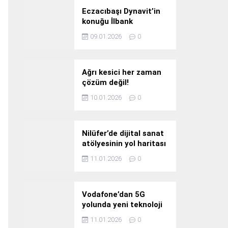
Eczacıbaşı Dynavit’in
konuğu İlbank
09.01.2026
0
Ağrı kesici her zaman
çözüm değil!
10.01.2026
0
Nilüfer’de dijital sanat
atölyesinin yol haritası
konuşuldu
11.01.2026
0
Vodafone’dan 5G
yolunda yeni teknoloji
yatırımı
11.01.2026
0