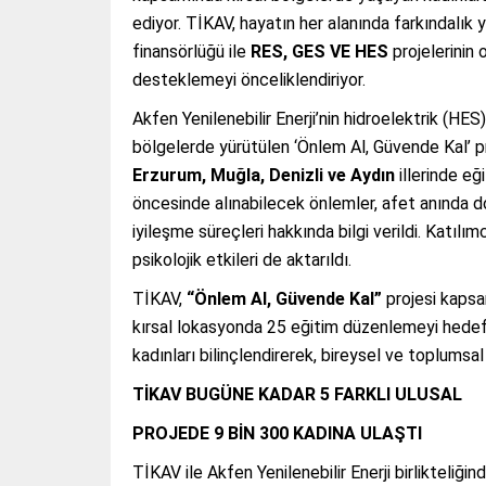
ediyor. TİKAV, hayatın her alanında farkındalık y
finansörlüğü ile
RES, GES VE HES
projelerinin 
desteklemeyi önceliklendiriyor.
Akfen Yenilenebilir Enerji’nin hidroelektrik (HE
bölgelerde yürütülen ‘Önlem Al, Güvende Kal’ p
Erzurum, Muğla, Denizli ve Aydın
illerinde eğ
öncesinde alınabilecek önlemler, afet anında d
iyileşme süreçleri hakkında bilgi verildi. Katılı
psikolojik etkileri de aktarıldı.
TİKAV,
“Önlem Al, Güvende Kal”
projesi kapsa
kırsal lokasyonda 25 eğitim düzenlemeyi hedefli
kadınları bilinçlendirerek, bireysel ve toplumsal
TİKAV BUGÜNE KADAR 5 FARKLI ULUSAL
PROJEDE 9 BİN 300 KADINA ULAŞTI
TİKAV ile Akfen Yenilenebilir Enerji birlikteliği