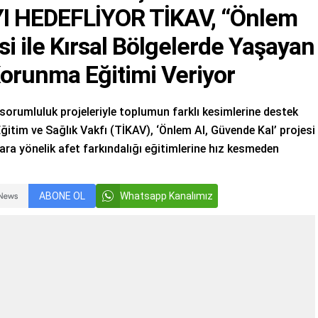
 HEDEFLİYOR TİKAV, “Önlem
si ile Kırsal Bölgelerde Yaşayan
Korunma Eğitimi Veriyor
orumluluk projeleriyle toplumun farklı kesimlerine destek
itim ve Sağlık Vakfı (TİKAV), ‘Önlem Al, Güvende Kal’ projesi
ra yönelik afet farkındalığı eğitimlerine hız kesmeden
ABONE OL
Whatsapp Kanalımız