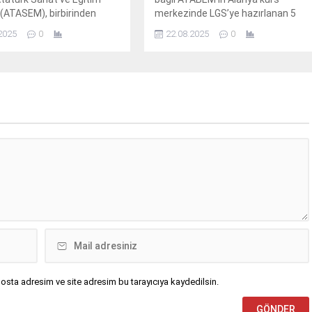
(ATASEM), birbirinden
merkezinde LGS’ye hazırlanan 5
 kursla eğitimlerini
öğrenci, taban puanı yüksek
2025
0
22.08.2025
0
or.
liselere yerleşerek hedeflerine
ulaştı.
osta adresim ve site adresim bu tarayıcıya kaydedilsin.