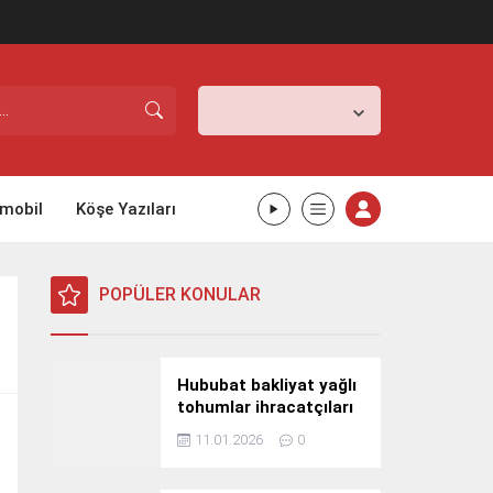
İstanbul,
25
°C
Kapalı
mobil
Köşe Yazıları
POPÜLER KONULAR
Hububat bakliyat yağlı
tohumlar ihracatçıları
Güney Kore yolcusu
11.01.2026
0