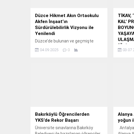
Düzce Hikmet Akın Ortaokulu
TİKAV,
Akfen İnşaat’ın
KAL’ PR
Sürdürülebilirlik Vizyonu ile
BOYUN
Yenilendi
YAŞAY
ULAŞMA
Düzce’de bulunan ve geçmişte
“Önlem 
Akfen Grubu tarafından Millî Eğitim
04.09.2025
0
03.07.
Projesi
Bakanlığı’na bağışlanan Hikmet
Yaşayan
Akın Ortaokulu, Akfen İnşaat’ın
Korunma
sürdürülebilirlik ve sosyal
sorumluluk çalışmaları kapsamında
Akfen Ho
yenilendi.
ve sosya
toplumun
olmayı 
Kaynakla
(TİKAV),
Kal’ pro
bölgeler
Bakırköylü Öğrencilerden
Alanya
yönelik a
YKS’de Rekor Başarı
yoğun i
eğitiml
Üniversite sınavlarına Bakırköy
Antalya
ediyor.
Belediyesi ile hazırlanan öğrenciler
Alanya A