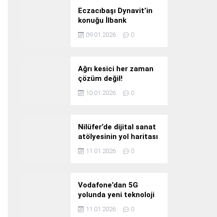
Eczacıbaşı Dynavit’in
konuğu İlbank
09.01.2026
0
Ağrı kesici her zaman
çözüm değil!
10.01.2026
0
Nilüfer’de dijital sanat
atölyesinin yol haritası
konuşuldu
11.01.2026
0
Vodafone’dan 5G
yolunda yeni teknoloji
yatırımı
11.01.2026
0