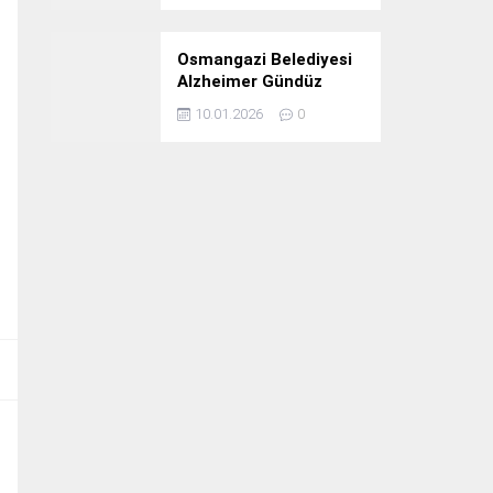
Osmangazi Belediyesi
Alzheimer Gündüz
Bakım Evi 3. Yılını
10.01.2026
0
Kutladı