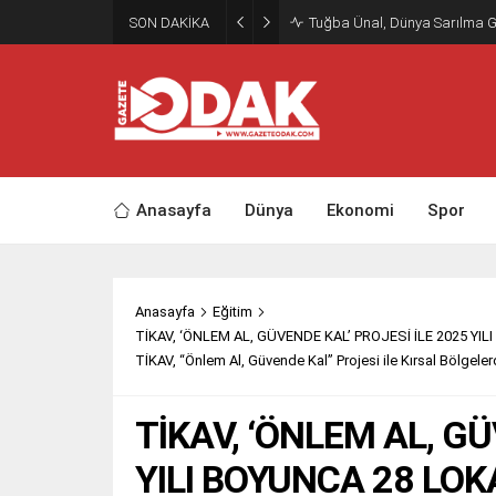
SON DAKİKA
Tuğba Ünal, Dünya Sarılma 
Anasayfa
Dünya
Ekonomi
Spor
Anasayfa
Eğitim
TİKAV, ‘ÖNLEM AL, GÜVENDE KAL’ PROJESİ İLE 2025 
TİKAV, “Önlem Al, Güvende Kal” Projesi ile Kırsal Bölgel
TİKAV, ‘ÖNLEM AL, GÜ
YILI BOYUNCA 28 L