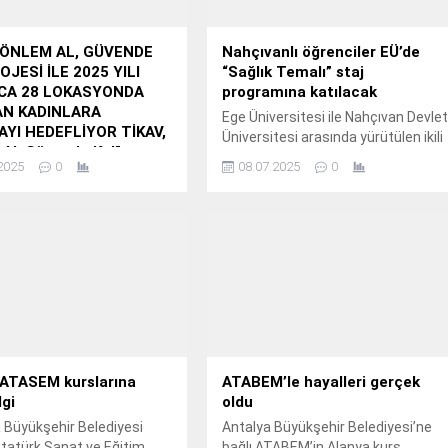
 ‘ÖNLEM AL, GÜVENDE
Nahçıvanlı öğrenciler EÜ’de
OJESİ İLE 2025 YILI
“Sağlık Temalı” staj
CA 28 LOKASYONDA
programına katılacak
AN KADINLARA
Ege Üniversitesi ile Nahçıvan Devle
YI HEDEFLİYOR TİKAV,
Üniversitesi arasında yürütülen ikili
Al, Güvende Kal”
iş birliği protokolleri kapsamında, 5
2025
0
08.07.2025
0
 ile Kırsal Bölgelerde
öğrenci ve asistan Nahçıvan’dan
 Kadınlara Afetlerden
İzmir’e geldi.
 Eğitimi Veriyor
lding’in kurucusu olduğu
l sorumluluk projeleriyle
 farklı kesimlerine destek
amaçlayan Türkiye İnsan
rı Eğitim ve Sağlık Vakfı
 ‘Önlem Al, Güvende
jesi kapsamında kırsal
de yaşayan kadınlara
 ATASEM kurslarına
ATABEM’le hayalleri gerçek
fet farkındalığı
lgi
oldu
erine hız kesmeden devam
 Büyükşehir Belediyesi
Antalya Büyükşehir Belediyesi’ne
tatürk Sanat ve Eğitim
bağlı ATABEM’in Alanya kurs