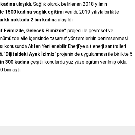
 kadına
ulaşıldı. Sağlık olarak belirlenen 2018 yılının
de
1500 kadına sağlık eğitimi
verildi. 2019 yılıyla birlikte
arklı noktada 2 bin kadın
a ulaşıldı.
f Evimizde, Gelecek Elimizde”
projesi ile çevresel ve
ünümüzde aile içerisinde tasarruf yöntemlerinin benimsenmesi
 konusunda Akfen Yenilenebilir Enerji’ye ait enerji santralleri
di.
‘Dijitaldeki Ayak İzimiz’
projenin de uygulanması ile birlikte 5
bin 300 kadına
çeşitli konularda yüz yüze eğitim verilmiş oldu.
0 bini aştı.