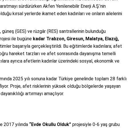
aratmayı sürdürürken Akfen Yenilenebilir Enerji A.Ş.’nin
olduğu kırsal yerlerde ikamet eden kadınları ve onların ailelerini
S), güneş (GES) ve rüzgâr (RES) santrallerinin bulunduğu
rojesi ile bugüne
kadar Trabzon, Giresun, Malatya, Elazığ,
itimler başarıyla gerçekleştirildi. Bu eğitimlerde kadınlara; afet
oğru hareket tarzları ve afet sonrasında dayanışma temelli
mcılara ayrıca afetlerin kadınlar üzerindeki sosyal, ekonomik ve
mında 2025 yılı sonuna kadar Türkiye genelinde toplam 28 farklı
yor. Proje, afet risklerinin yüksek olduğu bölgelerde yaşayan
 dayanıklılığı artırmayı amaçlıyor.
nde 2017 yılında
“Evde Okullu Olduk”
projesiyle 0-6 yaş grubu