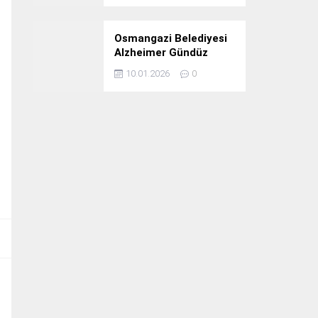
Osmangazi Belediyesi
Alzheimer Gündüz
Bakım Evi 3. Yılını
10.01.2026
0
Kutladı