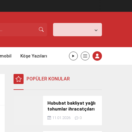
İstanbul,
25
°C
Açık
mobil
Köşe Yazıları
POPÜLER KONULAR
Hububat bakliyat yağlı
tohumlar ihracatçıları
Güney Kore yolcusu
11.01.2026
0