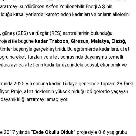
aratmayı sürdürürken Akfen Yenilenebilir Enerji A.Ş.’nin
olduğu kırsal yerlerde ikamet eden kadınları ve onların ailelerini
S), güneş (GES) ve rüzgâr (RES) santrallerinin bulunduğu
rojesi ile bugüne
kadar Trabzon, Giresun, Malatya, Elazığ,
itimler başarıyla gerçekleştirildi. Bu eğitimlerde kadınlara; afet
oğru hareket tarzları ve afet sonrasında dayanışma temelli
mcılara ayrıca afetlerin kadınlar üzerindeki sosyal, ekonomik ve
mında 2025 yılı sonuna kadar Türkiye genelinde toplam 28 farklı
yor. Proje, afet risklerinin yüksek olduğu bölgelerde yaşayan
 dayanıklılığı artırmayı amaçlıyor.
nde 2017 yılında
“Evde Okullu Olduk”
projesiyle 0-6 yaş grubu