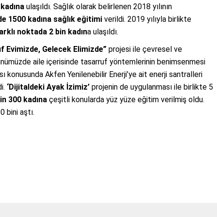
 kadına
ulaşıldı. Sağlık olarak belirlenen 2018 yılının
de
1500 kadına sağlık eğitimi
verildi. 2019 yılıyla birlikte
arklı noktada 2 bin kadın
a ulaşıldı.
f Evimizde, Gelecek Elimizde”
projesi ile çevresel ve
ünümüzde aile içerisinde tasarruf yöntemlerinin benimsenmesi
 konusunda Akfen Yenilenebilir Enerji’ye ait enerji santralleri
di.
‘Dijitaldeki Ayak İzimiz’
projenin de uygulanması ile birlikte 5
bin 300 kadına
çeşitli konularda yüz yüze eğitim verilmiş oldu.
0 bini aştı.