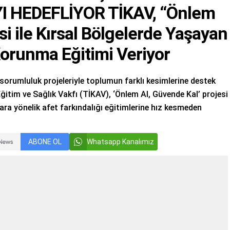
 HEDEFLİYOR TİKAV, “Önlem
si ile Kırsal Bölgelerde Yaşayan
Korunma Eğitimi Veriyor
orumluluk projeleriyle toplumun farklı kesimlerine destek
itim ve Sağlık Vakfı (TİKAV), ‘Önlem Al, Güvende Kal’ projesi
ra yönelik afet farkındalığı eğitimlerine hız kesmeden
ABONE OL
Whatsapp Kanalımız