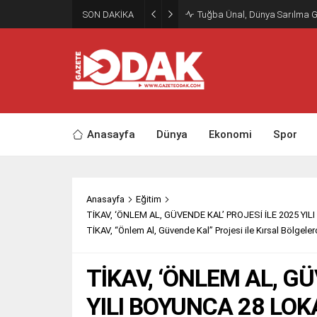
SON DAKİKA
Tuğba Ünal, Dünya Sarılma 
Anasayfa
Dünya
Ekonomi
Spor
Anasayfa
Eğitim
TİKAV, ‘ÖNLEM AL, GÜVENDE KAL’ PROJESİ İLE 2025 
TİKAV, “Önlem Al, Güvende Kal” Projesi ile Kırsal Bölgel
TİKAV, ‘ÖNLEM AL, GÜ
YILI BOYUNCA 28 L