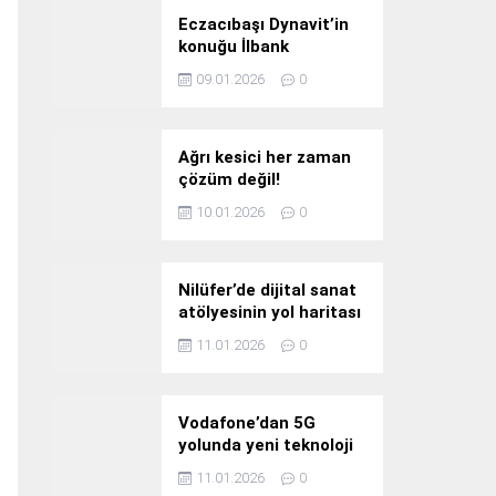
Eczacıbaşı Dynavit’in
konuğu İlbank
09.01.2026
0
Ağrı kesici her zaman
çözüm değil!
10.01.2026
0
Nilüfer’de dijital sanat
atölyesinin yol haritası
konuşuldu
11.01.2026
0
Vodafone’dan 5G
yolunda yeni teknoloji
yatırımı
11.01.2026
0