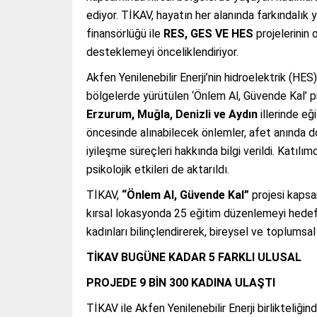
ediyor. TİKAV, hayatın her alanında farkındalık y
finansörlüğü ile
RES, GES VE HES
projelerinin 
desteklemeyi önceliklendiriyor.
Akfen Yenilenebilir Enerji’nin hidroelektrik (HE
bölgelerde yürütülen ‘Önlem Al, Güvende Kal’ p
Erzurum, Muğla, Denizli ve Aydın
illerinde eğ
öncesinde alınabilecek önlemler, afet anında d
iyileşme süreçleri hakkında bilgi verildi. Katılı
psikolojik etkileri de aktarıldı.
TİKAV,
“Önlem Al, Güvende Kal”
projesi kapsa
kırsal lokasyonda 25 eğitim düzenlemeyi hedefli
kadınları bilinçlendirerek, bireysel ve toplumsal
TİKAV BUGÜNE KADAR 5 FARKLI ULUSAL
PROJEDE 9 BİN 300 KADINA ULAŞTI
TİKAV ile Akfen Yenilenebilir Enerji birlikteliği