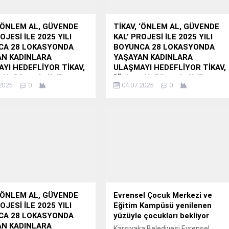
 ‘ÖNLEM AL, GÜVENDE
TİKAV, ‘ÖNLEM AL, GÜVENDE
OJESİ İLE 2025 YILI
KAL’ PROJESİ İLE 2025 YILI
CA 28 LOKASYONDA
BOYUNCA 28 LOKASYONDA
AN KADINLARA
YAŞAYAN KADINLARA
YI HEDEFLİYOR TİKAV,
ULAŞMAYI HEDEFLİYOR TİKAV,
Al, Güvende Kal”
“Önlem Al, Güvende Kal”
2025
0
04.07.2025
0
 ile Kırsal Bölgelerde
Projesi ile Kırsal Bölgelerde
 Kadınlara Afetlerden
Yaşayan Kadınlara Afetlerden
 Eğitimi Veriyor
Korunma Eğitimi Veriyor
lding’in kurucusu olduğu
Akfen Holding’in kurucusu olduğu
l sorumluluk projeleriyle
ve sosyal sorumluluk projeleriyle
 farklı kesimlerine destek
toplumun farklı kesimlerine destek
amaçlayan Türkiye İnsan
olmayı amaçlayan Türkiye İnsan
rı Eğitim ve Sağlık Vakfı
Kaynakları Eğitim ve Sağlık Vakfı
 ‘Önlem Al, Güvende
(TİKAV), ‘Önlem Al, Güvende
jesi kapsamında kırsal
Kal’ projesi kapsamında kırsal
de yaşayan kadınlara
bölgelerde yaşayan kadınlara
 ‘ÖNLEM AL, GÜVENDE
Evrensel Çocuk Merkezi ve
fet farkındalığı
yönelik afet farkındalığı
OJESİ İLE 2025 YILI
Eğitim Kampüsü yenilenen
erine hız kesmeden devam
eğitimlerine hız kesmeden devam
CA 28 LOKASYONDA
yüzüyle çocukları bekliyor
ediyor.
AN KADINLARA
Karşıyaka Belediyesi Evrensel