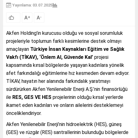
Yayınlama: 03.07.2025
A
A
+
-
Akfen Holding’in kurucusu olduğu ve sosyal sorumluluk
projeleriyle toplumun farklı kesimlerine destek olmayı
amaçlayan
Türkiye İnsan Kaynakları Eğitim ve Sağlık
Vakfı (TİKAV), ‘Önlem Al, Güvende Kal’
projesi
kapsamında kırsal bölgelerde yaşayan kadınlara yönelik
afet farkındalığı eğitimlerine hız kesmeden devam ediyor.
TİKAV, hayatın her alanında farkındalık yaratmayı
sürdürürken Akfen Yenilenebilir Enerji A.Ş.’nin finansörlüğü
ile
RES, GES VE HES
projelerinin olduğu kırsal yerlerde
ikamet eden kadınları ve onların ailelerini desteklemeyi
önceliklendiriyor.
Akfen Yenilenebilir Enerji’nin hidroelektrik (HES), güneş
(GES) ve rüzgâr (RES) santrallerinin bulunduğu bölgelerde