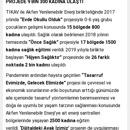
PROJEDE 9 BİN 300 KADINA ULAŞTI
TİKAV ile Akfen Yenilenebilir Enerji birlikteliğinde 2017
yılında
“Evde Okullu Olduk”
projesiyle 0-6 yaş grubu
çocukların gelişimi konusunda
15 bölgede
800
kadına
ulaşıldı. Sağlık olarak belirlenen 2018 yılının
temasında
“Önce Sağlık”
projesiyle
17 bölgede
1500
kadına sağlık eğitimi
verildi. 2019 yılıyla birlikte
başlayan
“Hijyen Sağlıktır”
projesinde de
26 farklı
noktada 2 bin kadın
a ulaşıldı.
Pandeminin ardından hayata geçirilen
“Tasarruf
Evimizde, Gelecek Elimizde”
projesi ile çevresel ve
ekonomik sorunlarının etki boyutunun arttığı günümüzde
aile içerisinde tasarruf yöntemlerinin benimsenmesi ve
doğa ile uyumlu bir yaşam tarzının sağlanması konusunda
Akfen Yenilenebilir Enerji’ye ait enerji santralleri
bölgelerinde yaşayan
2500 kadına
eğitim
verildi.
‘Dijitaldeki Ayak İzimiz’
projenin de uygulanması