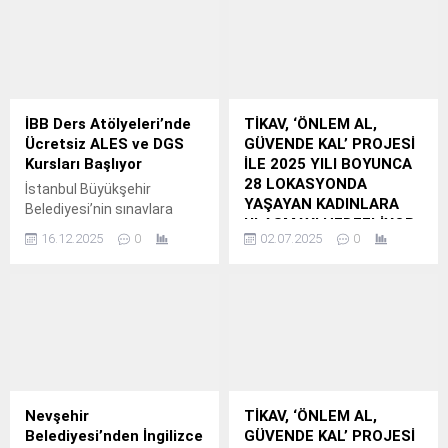
Borusan Alpha Staj
kazandı.
Programı ile bu yıl da kariyer
yolculuklarında gençlere
rehberlik ediyor.
İBB Ders Atölyeleri’nde
TİKAV, ‘ÖNLEM AL,
Ücretsiz ALES ve DGS
GÜVENDE KAL’ PROJESİ
Kursları Başlıyor
İLE 2025 YILI BOYUNCA
28 LOKASYONDA
İstanbul Büyükşehir
YAŞAYAN KADINLARA
Belediyesi’nin sınavlara
ULAŞMAYI HEDEFLİYOR
hazırlanan gençlere destek
16.12.2025
0
02.07.2025
0
TİKAV, “Önlem Al,
olmak amacıyla hayata
Güvende Kal” Projesi ile
geçirdiği Ders Atölyeleri’nde
Kırsal Bölgelerde
üniversite öğrencileri ve
Yaşayan Kadınlara
mezunları için Akademik
Afetlerden Korunma
Personel ve Lisansüstü
Eğitimi Veriyor
Eğitimi Giriş Sınavı (ALES)
ve Dikey Geçiş Sınavı (DGS)
Akfen Holding’in kurucusu
hazırlık kursları başlıyor.
olduğu ve sosyal
sorumluluk projeleriyle
Nevşehir
TİKAV, ‘ÖNLEM AL,
toplumun farklı kesimlerine
Belediyesi’nden İngilizce
GÜVENDE KAL’ PROJESİ