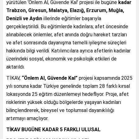
yürütülen ‘Önlem Al, Güvende Kal’ projesi ile bugüne
kadar
Trabzon, Giresun, Malatya, Elazığ, Erzurum, Muğla,
Denizli ve Aydın
illerinde eğitimler başarıyla
gerçekleştirildi. Bu eğitimlerde kadınlara; afet öncesinde
alınabilecek önlemler, afet anında doğru hareket tarzları
ve afet sonrasında dayanışma temelli iyileşme süreçleri
hakkında bilgi verildi. Katılımcılara ayrıca afetlerin kadınlar
üzerindeki sosyal, ekonomik ve psikolojik etkileri de
aktarıldı.
TİKAV,
“Önlem Al, Güvende Kal”
projesi kapsamında 2025
yılı sonuna kadar Türkiye genelinde toplam 28 farklı kırsal
lokasyonda 25 eğitim düzenlemeyi hedefliyor. Proje, afet
risklerinin yüksek olduğu bölgelerde yaşayan kadınları
bilinçlendirerek, bireysel ve toplumsal dayanıklılığı
artırmayı amaçlıyor.
TİKAV BUGÜNE KADAR 5 FARKLI ULUSAL