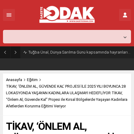
İstanbul,
26
°C
Açık
Tuğba Ünal, Dünya Sarılma Günü kapsamında hayranlarıyla buluştu
Anasayfa
Eğitim
TİKAV, ‘ÖNLEM AL, GÜVENDE KAL’ PROJESİ İLE 2025 YILI BOYUNCA 28
LOKASYONDA YAŞAYAN KADINLARA ULAŞMAYI HEDEFLİYOR TİKAV,
“Önlem Al, Güvende Kal” Projesi ile Kırsal Bölgelerde Yaşayan Kadınlara
Afetlerden Korunma Eğitimi Veriyor
TİKAV, ‘ÖNLEM AL,