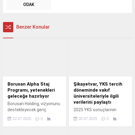
ODAK
Benzer Konular
Borusan Alpha Staj
Şikayetvar, YKS tercih
Programı, yetenekleri
döneminde vakıf
geleceğe hazırlıyor
üniversiteleriyle ilgili
verilerini paylaştı
Borusan Holding, vizyonunu
destekleyecek genç
2025 YKS sonuçlarının
yetenekleri bünyesine
açıklanmasıyla birlikte
22.07.2025
0
23.07.2025
0
katmak ve geleceğin
milyonlarca öğrenci tercih
liderlerini yetiştirmek
sürecine girerken üniversite
amacıyla yürüttüğü
araştırmaları da hız