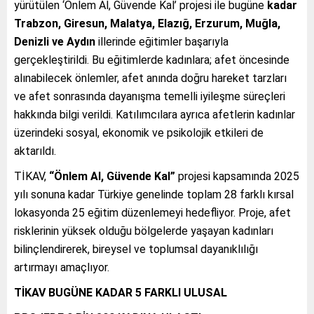
yürütülen ‘Önlem Al, Güvende Kal’ projesi ile bugüne
kadar
Trabzon, Giresun, Malatya, Elazığ, Erzurum, Muğla,
Denizli ve Aydın
illerinde eğitimler başarıyla
gerçekleştirildi. Bu eğitimlerde kadınlara; afet öncesinde
alınabilecek önlemler, afet anında doğru hareket tarzları
ve afet sonrasında dayanışma temelli iyileşme süreçleri
hakkında bilgi verildi. Katılımcılara ayrıca afetlerin kadınlar
üzerindeki sosyal, ekonomik ve psikolojik etkileri de
aktarıldı.
TİKAV,
“Önlem Al, Güvende Kal”
projesi kapsamında 2025
yılı sonuna kadar Türkiye genelinde toplam 28 farklı kırsal
lokasyonda 25 eğitim düzenlemeyi hedefliyor. Proje, afet
risklerinin yüksek olduğu bölgelerde yaşayan kadınları
bilinçlendirerek, bireysel ve toplumsal dayanıklılığı
artırmayı amaçlıyor.
TİKAV BUGÜNE KADAR 5 FARKLI ULUSAL