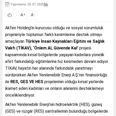
Yayınlama: 03.07.2025
A
A
+
-
Akfen Holding’in kurucusu olduğu ve sosyal sorumluluk
projeleriyle toplumun farklı kesimlerine destek olmayı
amaçlayan
Türkiye İnsan Kaynakları Eğitim ve Sağlık
Vakfı (TİKAV), ‘Önlem Al, Güvende Kal’
projesi
kapsamında kırsal bölgelerde yaşayan kadınlara yönelik
afet farkındalığı eğitimlerine hız kesmeden devam ediyor.
TİKAV, hayatın her alanında farkındalık yaratmayı
sürdürürken Akfen Yenilenebilir Enerji A.Ş.’nin finansörlüğü
ile
RES, GES VE HES
projelerinin olduğu kırsal yerlerde
ikamet eden kadınları ve onların ailelerini desteklemeyi
önceliklendiriyor.
Akfen Yenilenebilir Enerji’nin hidroelektrik (HES), güneş
(GES) ve rüzgâr (RES) santrallerinin bulunduğu bölgelerde