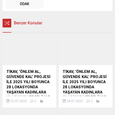
ODAK
Benzer Konular
TİKAV, ‘ÖNLEM AL,
TİKAV, ‘ÖNLEM AL,
GÜVENDE KAL’ PROJESİ
GÜVENDE KAL’ PROJESİ
İLE 2025 YILI BOYUNCA
İLE 2025 YILI BOYUNCA
28 LOKASYONDA
28 LOKASYONDA
YAŞAYAN KADINLARA
YAŞAYAN KADINLARA
ULAŞMAYI HEDEFLİYOR
ULAŞMAYI HEDEFLİYOR
02.07.2025
0
04.07.2025
0
TİKAV, “Önlem Al,
TİKAV, “Önlem Al,
Güvende Kal” Projesi ile
Güvende Kal” Projesi ile
Kırsal Bölgelerde
Kırsal Bölgelerde