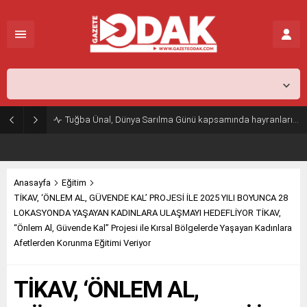
İstanbul,
26
°C
Açık
Tuğba Ünal, Dünya Sarılma Günü kapsamında hayranlarıyla buluştu
Anasayfa
Eğitim
TİKAV, ‘ÖNLEM AL, GÜVENDE KAL’ PROJESİ İLE 2025 YILI BOYUNCA 28
LOKASYONDA YAŞAYAN KADINLARA ULAŞMAYI HEDEFLİYOR TİKAV,
“Önlem Al, Güvende Kal” Projesi ile Kırsal Bölgelerde Yaşayan Kadınlara
Afetlerden Korunma Eğitimi Veriyor
TİKAV, ‘ÖNLEM AL,