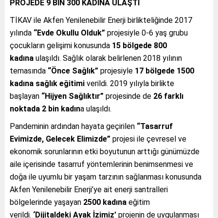
PROJEDE 9 BİN 300 KADINA ULAŞTI
TİKAV ile Akfen Yenilenebilir Enerji birlikteliğinde 2017
yılında
“Evde Okullu Olduk”
projesiyle 0-6 yaş grubu
çocukların gelişimi konusunda
15 bölgede
800
kadına
ulaşıldı. Sağlık olarak belirlenen 2018 yılının
temasında
“Önce Sağlık”
projesiyle
17 bölgede
1500
kadına sağlık eğitimi
verildi. 2019 yılıyla birlikte
başlayan
“Hijyen Sağlıktır”
projesinde de
26 farklı
noktada 2 bin kadın
a ulaşıldı.
Pandeminin ardından hayata geçirilen
“Tasarruf
Evimizde, Gelecek Elimizde”
projesi ile çevresel ve
ekonomik sorunlarının etki boyutunun arttığı günümüzde
aile içerisinde tasarruf yöntemlerinin benimsenmesi ve
doğa ile uyumlu bir yaşam tarzının sağlanması konusunda
Akfen Yenilenebilir Enerji’ye ait enerji santralleri
bölgelerinde yaşayan
2500 kadına
eğitim
verildi.
‘Dijitaldeki Ayak İzimiz’
projenin de uygulanması