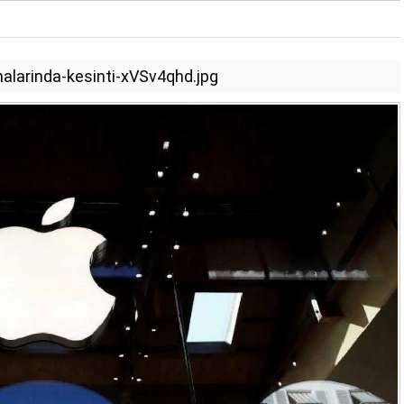
malarinda-kesinti-xVSv4qhd.jpg