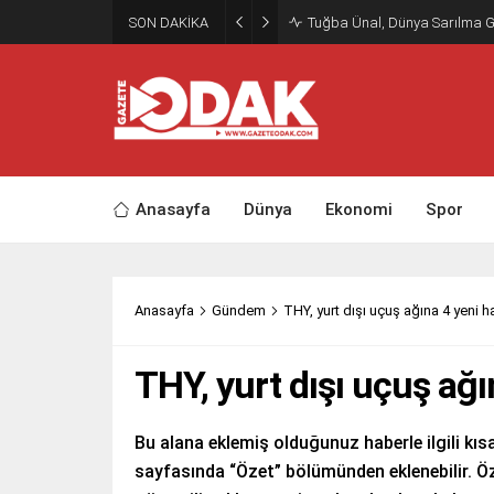
SON DAKİKA
Tuğba Ünal, Dünya Sarılma 
Anasayfa
Dünya
Ekonomi
Spor
Anasayfa
Gündem
THY, yurt dışı uçuş ağına 4 yeni h
THY, yurt dışı uçuş ağı
Bu alana eklemiş olduğunuz haberle ilgili kısa
sayfasında “Özet” bölümünden eklenebilir. Öz