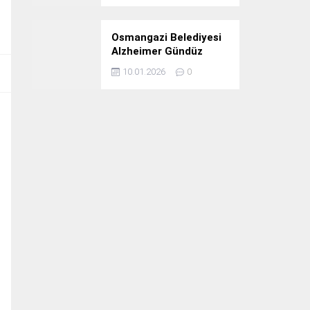
Osmangazi Belediyesi
Alzheimer Gündüz
Bakım Evi 3. Yılını
10.01.2026
0
Kutladı