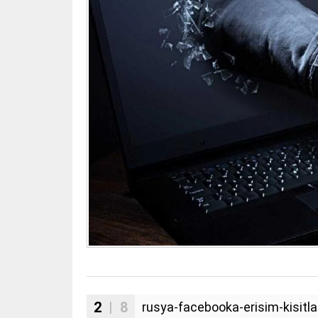
2
| 8
rusya-facebooka-erisim-kisitla