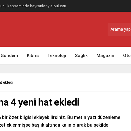
Günü kapsamında hayranlarıyla buluştu
Gündem
Kıbrıs
Teknoloji
Sağlık
Magazin
Oto
at ekledi
na 4 yeni hat ekledi
 bir özet bilgisi ekleyebilirsiniz. Bu metin yazı düzenleme
et eklenmişse başlık altında kalın olarak bu şekilde