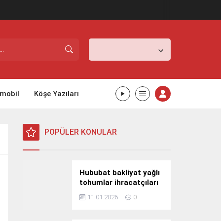
İstanbul,
26
°C
Açık
mobil
Köşe Yazıları
POPÜLER KONULAR
Hububat bakliyat yağlı
tohumlar ihracatçıları
Güney Kore yolcusu
11.01.2026
0