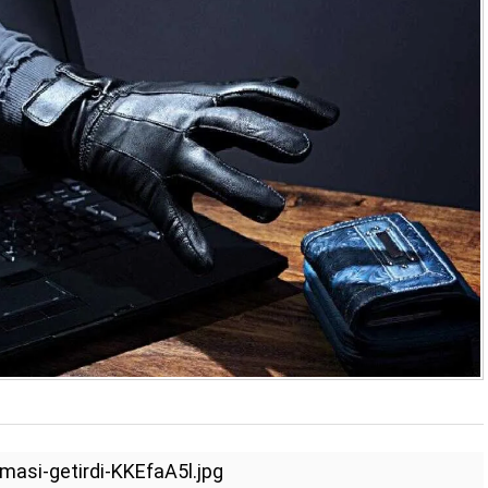
masi-getirdi-KKEfaA5l.jpg