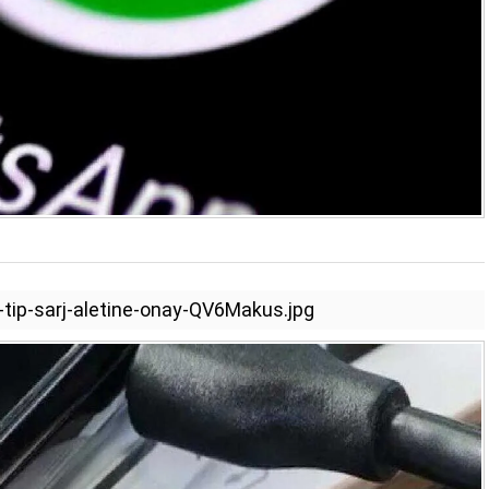
tip-sarj-aletine-onay-QV6Makus.jpg