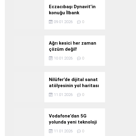
Eczacıbaşı Dynavit’in
konuğu İlbank
09.01.2026
0
Ağrı kesici her zaman
çözüm değil!
10.01.2026
0
Nilüfer’de dijital sanat
atölyesinin yol haritası
konuşuldu
11.01.2026
0
Vodafone’dan 5G
yolunda yeni teknoloji
yatırımı
11.01.2026
0