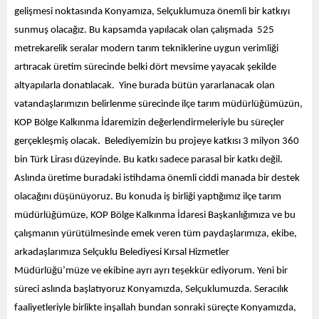
gelişmesi noktasında Konyamıza, Selçuklumuza önemli bir katkıyı
sunmuş olacağız. Bu kapsamda yapılacak olan çalışmada 525
metrekarelik seralar modern tarım tekniklerine uygun verimliği
artıracak üretim sürecinde belki dört mevsime yayacak şekilde
altyapılarla donatılacak.
Yine burada bütün yararlanacak olan
vatandaşlarımızın belirlenme sürecinde ilçe tarım müdürlüğümüzün,
KOP Bölge Kalkınma İdaremizin değerlendirmeleriyle bu süreçler
gerçekleşmiş olacak. Belediyemizin bu projeye katkısı 3 milyon 360
bin Türk Lirası düzeyinde. Bu katkı sadece parasal bir katkı değil.
Aslında üretime buradaki istihdama önemli ciddi manada bir destek
olacağını düşünüyoruz. Bu konuda iş birliği yaptığımız ilçe tarım
müdürlüğümüze, KOP Bölge Kalkınma İdaresi Başkanlığımıza ve bu
çalışmanın yürütülmesinde emek veren tüm paydaşlarımıza, ekibe,
arkadaşlarımıza Selçuklu Belediyesi Kırsal Hizmetler
Müdürlüğü’müze ve ekibine ayrı ayrı teşekkür ediyorum. Yeni bir
süreci aslında başlatıyoruz Konyamızda, Selçuklumuzda. Seracılık
faaliyetleriyle birlikte inşallah bundan sonraki süreçte Konyamızda,