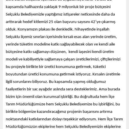
kapsamda halihazırda yaklaşık 9 milyonluk bir proje bütçesini
Selçuklu Belediyemizle yaptığımız istişareler neticesinde daha da
arttırarak hedef kitlemizi 25 olan başvuru sayısını 42’ye çıkarmış
olduk. Konyamızın plakası ile denkledik. Nihayetinde inşallah
Selçuklu ilçemiz sınırları içerisinde kırsalı esas alan yerinde üretim,
yerinde tüketim modeline katkı sağlayabilecek olan ve kendi aile
bütçesine katkı
sağlamayı düşünen, kendi iaşesini kendi üretim
modeli ve kabiliyetiyle sağlamaya çalışan üreticilerimizi, çiftçilerimizi
bu projeyle birlikte bir üretici konumuna getirmek, tüketici
boyutundan üretici konumuna getirmek istiyoruz. Kırsalın üretimle
ilgili sorunlarını biliyoruz. Bu kapsamda yapmış olduğumuz
faaliyetlerin bir sac ayağıdır aslında sera desteklerimiz. Ama burada
bizim için önemli olan kurumsal işbirliği. Bu doğrultuda hem İlçe
Tarım Müdürlüğümüze hem Selçuklu Belediyemize bu işbirliğini, bu
birlikte bölgemize kazandıracağımız projenin başarısını artırma
noktasındaki katkılarından dolayı teşekkür ediyorum. Hem İlçe Tarım
Müdürlüğümüzün ekiplerine hem Selçuklu Belediyemizin ekiplerine