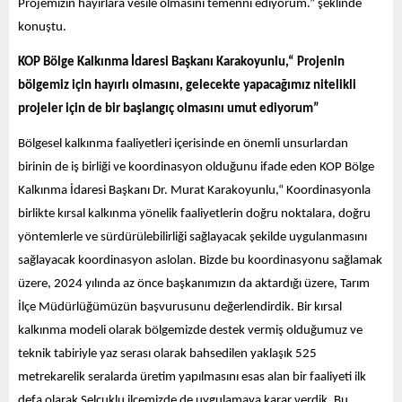
Projemizin hayırlara vesile olmasını temenni ediyorum.” şeklinde
konuştu.
KOP Bölge Kalkınma İdaresi Başkanı Karakoyunlu,“
Projenin
bölgemiz için hayırlı olmasını, gelecekte yapacağımız nitelikli
projeler için de bir başlangıç olmasını umut ediyorum”
Bölgesel kalkınma faaliyetleri içerisinde en önemli unsurlardan
birinin de iş birliği ve koordinasyon olduğunu ifade eden KOP Bölge
Kalkınma İdaresi Başkanı Dr. Murat Karakoyunlu,“ Koordinasyonla
birlikte kırsal kalkınma yönelik faaliyetlerin doğru noktalara, doğru
yöntemlerle ve sürdürülebilirliği sağlayacak şekilde uygulanmasını
sağlayacak koordinasyon aslolan. Bizde bu koordinasyonu sağlamak
üzere, 2024 yılında az önce başkanımızın da aktardığı üzere, Tarım
İlçe Müdürlüğümüzün başvurusunu değerlendirdik. Bir kırsal
kalkınma modeli olarak bölgemizde destek vermiş olduğumuz ve
teknik tabiriyle yaz serası olarak bahsedilen yaklaşık 525
metrekarelik seralarda üretim yapılmasını esas alan bir faaliyeti ilk
defa olarak Selçuklu ilçemizde de uygulamaya karar verdik. Bu