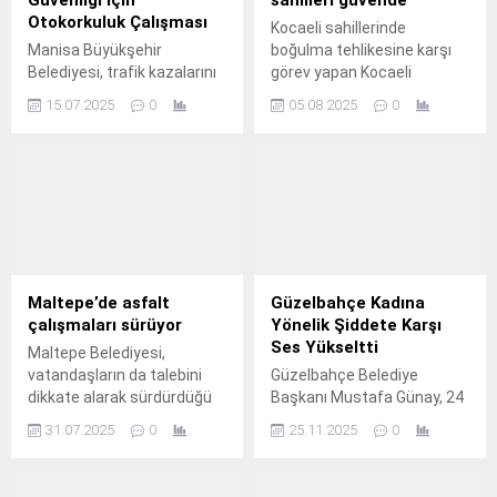
Güvenliği İçin
sahilleri güvende
Otokorkuluk Çalışması
Kocaeli sahillerinde
Manisa Büyükşehir
boğulma tehlikesine karşı
Belediyesi, trafik kazalarını
görev yapan Kocaeli
önlemek ve sürücülerin yanı
Sahilleri Su Kazalarını
15.07.2025
0
05.08.2025
0
sıra yayaların güvenliğini
Engelleme Merkezi
sağlamak amacıyla kent
(KOSKEM) ekipleri, 2025 yaz
genelinde yol kenarlarına
sezonunun başlangıcından
otokorkuluk montaj
bu yana toplam 1199 kişiyi
çalışmalarına devam ediyor.
boğulmaktan kurtardı.
Maltepe’de asfalt
Güzelbahçe Kadına
çalışmaları sürüyor
Yönelik Şiddete Karşı
Ses Yükseltti
Maltepe Belediyesi,
vatandaşların da talebini
Güzelbahçe Belediye
dikkate alarak sürdürdüğü
Başkanı Mustafa Günay, 24
asfalt ve kaldırım
Kasım Öğretmenler Günü
31.07.2025
0
25.11.2025
0
çalışmalarına tüm hızıyla
dolayısıyla ilçedeki tüm
devam ediyor.
okulları ziyaret ederek
öğretmenlerle bir araya