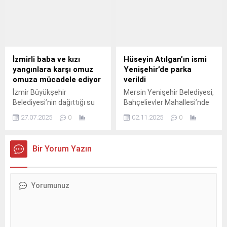
geldi.
İzmirli baba ve kızı
Hüseyin Atılgan’ın ismi
yangınlara karşı omuz
Yenişehir’de parka
omuza mücadele ediyor
verildi
İzmir Büyükşehir
Mersin Yenişehir Belediyesi,
Belediyesi’nin dağıttığı su
Bahçelievler Mahallesi’nde
tankerleri, özellikle kırsal
bulunan bir parka Hüseyin
27.07.2025
0
02.11.2025
0
bölgelerde yangınların
Atılgan’ın ismini verdi.
seyrini değiştiriyor.
Bir Yorum Yazın