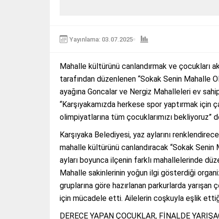
Yayınlama: 03.07.2025
Mahalle kültürünü canlandırmak ve çocukları ak
tarafından düzenlenen “Sokak Senin Mahalle Olimp
ayağına Goncalar ve Nergiz Mahalleleri ev sahipl
“Karşıyakamızda herkese spor yaptırmak için ç
olimpiyatlarına tüm çocuklarımızı bekliyoruz” 
Karşıyaka Belediyesi, yaz aylarını renklendirecek
mahalle kültürünü canlandıracak “Sokak Senin 
ayları boyunca ilçenin farklı mahallelerinde düze
Mahalle sakinlerinin yoğun ilgi gösterdiği organ
gruplarına göre hazırlanan parkurlarda yarışan
için mücadele etti. Ailelerin coşkuyla eşlik et
DERECE YAPAN ÇOCUKLAR, FİNALDE YARIŞ