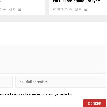
WILD Ekranlarında Başlıyor!
.
Her saldırıyı adli titizlikle
2026
0
01.07.2025
0
çözümleyen; teorileri test edip
yırtıcıları hamleye iten gerçek
nedenleri ortaya koyan Yenilikçi
Shark Headquarters bilim kurulu,
köpekbalıklarının zihnine benzersiz
bir pencere açarak izleyicileri nefes
kesen bir yolculuğa çıkarıyor.
osta adresim ve site adresim bu tarayıcıya kaydedilsin.