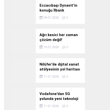
Eczacıbaşı Dynavit’in
konuğu İlbank
09.01.2026
0
Ağrı kesici her zaman
çözüm değil!
10.01.2026
0
Nilüfer’de dijital sanat
atölyesinin yol haritası
konuşuldu
11.01.2026
0
Vodafone’dan 5G
yolunda yeni teknoloji
yatırımı
11.01.2026
0