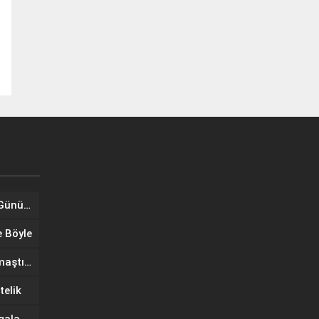
Tuğba Ünal, Dünya Sarılma Günü kapsamında hayranlarıyla buluştu
e Böyle
Wilma Elles Defilede Göz Kamaştırdı, Kuliste Oğlunu Uyuttu
telik
IF Wedding Fashion İzmir’de gala defilesinde yıldızlar geçidi