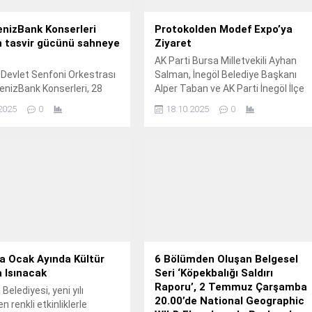
nizBank Konserleri
Protokolden Modef Expo’ya
n tasvir gücünü sahneye
Ziyaret
AK Parti Bursa Milletvekili Ayhan
 Devlet Senfoni Orkestrası
Salman, İnegöl Belediye Başkanı
enizBank Konserleri, 28
Alper Taban ve AK Parti İnegöl İlçe
uma akşamı müziğin
Başkanı Mustafa Durmuş, 53.
2025
0
18.10.2025
0
e doğayı tasvir gücünü
oyan özel bir programla
iyor.
a Ocak Ayında Kültür
6 Bölümden Oluşan Belgesel
 Isınacak
Seri ‘Köpekbalığı Saldırı
Raporu’, 2 Temmuz Çarşamba
elediyesi, yeni yılı
20.00’de National Geographic
en renkli etkinliklerle