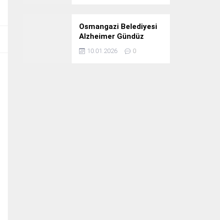
Osmangazi Belediyesi
Alzheimer Gündüz
Bakım Evi 3. Yılını
10.01.2026
0
Kutladı