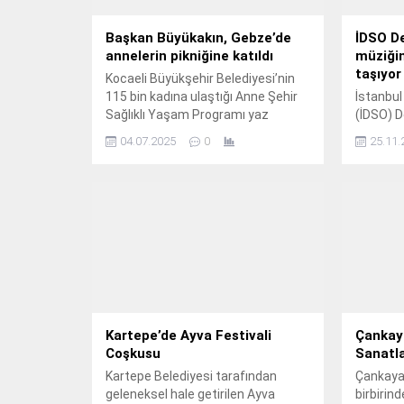
Başkan Büyükakın, Gebze’de
İDSO De
annelerin pikniğine katıldı
müziği
taşıyor
Kocaeli Büyükşehir Belediyesi’nin
115 bin kadına ulaştığı Anne Şehir
İstanbul
Sağlıklı Yaşam Programı yaz
(İDSO) D
aylarında da boş durmuyor.
Kasım C
04.07.2025
0
25.11.
yaşamı v
ortaya k
devam ed
Kartepe’de Ayva Festivali
Çankay
Coşkusu
Sanatla
Kartepe Belediyesi tarafından
Çankaya B
geleneksel hale getirilen Ayva
birbirind