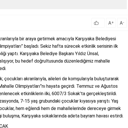
A
A
+
-
ranlarıyla bir araya getirmek amacıyla Karşıyaka Belediyesi
iyatları” başladı. Sekiz hafta sürecek etkinlik serisinin ilk
iği yaptı. Karşıyaka Belediye Başkanı Yıldız Ünsal,
alışıyor, bu hedef doğrultusunda düzenlediğimiz mahalle
dedi.
; çocukları akranlarıyla, aileleri de komşularıyla buluşturarak
Mahalle Olimpiyatları”nı hayata geçirdi. Temmuz ve Ağustos
nlenecek etkinliklerin ilki, 6007/3 Sokak’ta gerçekleştirildi.
izasyonda, 7-15 yaş grubundaki çocuklar kıyasıya yarıştı. Yaş
 çocuklar, hem eğlendi hem de mahallelerinde dereceye girmek
tiği buluşma, Karşıyaka sokaklarında adeta bayram havası estirdi.
ACAK