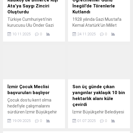
Ata’ya Saygı Zinciri
İnegöl’de Törenlerle
Oluşturdu
Kutlandı
Türkiye Cumhuriyeti’nin
1928 yılında Gazi Mustafa
kurucusu Ulu Önder Gazi
Kemal Atatürk’ün Millet
Mustafa Kemal Atatürk,
Mektepleri Başöğretmenliği
10.11.2025
0
24.11.2025
0
aramızdan ayrılışının 87.
unvanını kabul ettiği 24
Kasım Öğretmenler Günü,
yurt genelinde olduğu gibi
İnegöl’de de düzenlenen
törenlerle kutlandı.
İzmir Çocuk Meclisi
Son üç günde çıkan
başvuruları başlıyor
yangınlar yaklaşık 10 bin
hektarlık alanı küle
Çocuk dostu kent olma
çevirdi
hedefiyle çalışmalarını
sürdüren İzmir Büyükşehir
İzmir Büyükşehir Belediyesi
Belediyesi Çocuk
İtfaiye Dairesi Başkanlığı
19.09.2025
0
01.07.2025
0
Meclisi’nde yeni dönem
ekipleri, pazar günü
kayıtları başlıyor.
Menderes ile Seferihisar