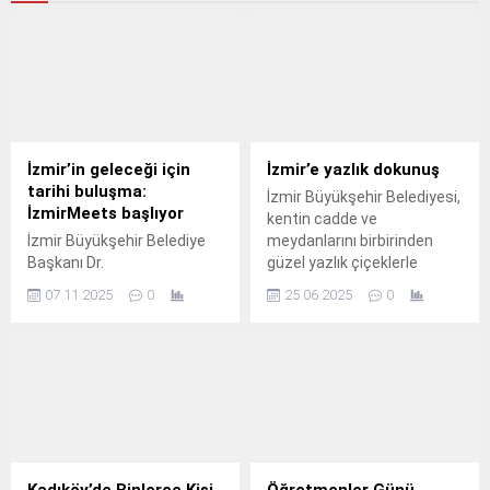
İzmir’in geleceği için
İzmir’e yazlık dokunuş
tarihi buluşma:
İzmir Büyükşehir Belediyesi,
İzmirMeets başlıyor
kentin cadde ve
İzmir Büyükşehir Belediye
meydanlarını birbirinden
Başkanı Dr.
güzel yazlık çiçeklerle
donattı.
07.11.2025
0
25.06.2025
0
Kadıköy’de Binlerce Kişi
Öğretmenler Günü