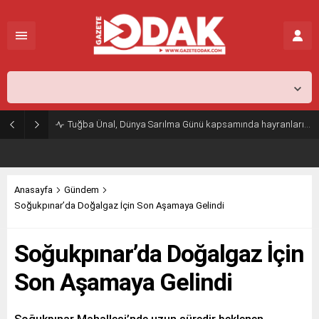
İstanbul,
26
°C
Açık
Tuğba Ünal, Dünya Sarılma Günü kapsamında hayranlarıyla buluştu
Anasayfa
Gündem
Soğukpınar’da Doğalgaz İçin Son Aşamaya Gelindi
Soğukpınar’da Doğalgaz İçin
Son Aşamaya Gelindi