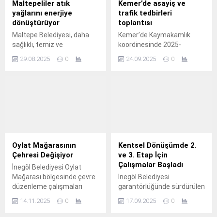
Maltepeliler atık
Kemer’de asayiş ve
yağlarını enerjiye
trafik tedbirleri
dönüştürüyor
toplantısı
Maltepe Belediyesi, daha
Kemer’de Kaymakamlık
sağlıklı, temiz ve
koordinesinde 2025-
sürdürülebilir bir kent hedefi
2026 eğitim-öğretim yılı
29.08.2025
0
24.09.2025
0
doğrultusunda çevre
asayiş trafik tedbirleri 1.
koruma çalışmalarını
aralıksız sürdürüyor.
Oylat Mağarasının
Kentsel Dönüşümde 2.
Çehresi Değişiyor
ve 3. Etap İçin
Çalışmalar Başladı
İnegöl Belediyesi Oylat
Mağarası bölgesinde çevre
İnegöl Belediyesi
düzenleme çalışmaları
garantörlüğünde sürdürülen
başlattı.
Turgutalp Mahallesi Kentsel
14.11.2025
0
17.09.2025
0
Dönüşüm Projesinde ikinci
etapta 31 blokta 192