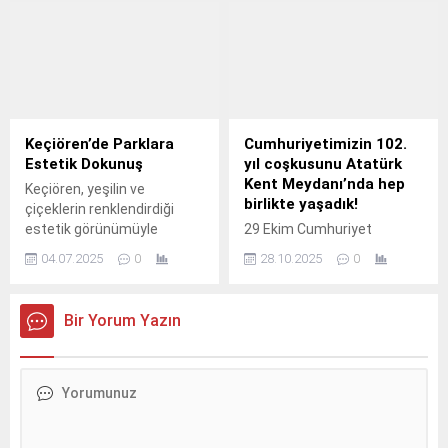
dairenin tahliyeleri
tamamlandı.
Keçiören’de Parklara
Cumhuriyetimizin 102.
Estetik Dokunuş
yıl coşkusunu Atatürk
Kent Meydanı’nda hep
Keçiören, yeşilin ve
birlikte yaşadık!
çiçeklerin renklendirdiği
estetik görünümüyle
29 Ekim Cumhuriyet
misafirlerini karşılamaya
Bayramı etkinliklerimiz
04.07.2025
0
28.10.2025
0
hazırlanıyor.
kapsamında sahne alan
değerli sanatçımız İlyas
Yalçıntaş, sevilen
Bir Yorum Yazın
şarkılarıyla Salihlililere
unutulmaz bir akşam
yaşattı.