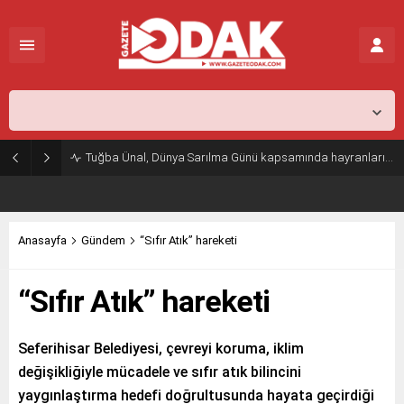
İstanbul,
26
°C
Açık
Tuğba Ünal, Dünya Sarılma Günü kapsamında hayranlarıyla buluştu
Anasayfa
Gündem
“Sıfır Atık” hareketi
“Sıfır Atık” hareketi
Seferihisar Belediyesi, çevreyi koruma, iklim
değişikliğiyle mücadele ve sıfır atık bilincini
yaygınlaştırma hedefi doğrultusunda hayata geçirdiği