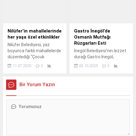
Nilüfer’in mahallelerinde
Gastro İnegöl’de
her yaşa özel etkinlikler
Osmanlı Mutfağı
Rüzgarları Esti
Nilüfer Belediyesi, yaz
boyunca farklı mahallelerde
İnegöl Belediyesi’nin lezzet
düzenlediği “Çocuk
durağı Gastro İnegöl,
Akademisi Yaz Atölyeleri”,
Osmanlı Saray Mutfağı
11.07.2025
0
03.10.2025
0
“Sağlıklı Yaşlanıyoruz” ve
Menüsüyle misafirlerini
“Kadının Derdi Ne?”
karşıladı.
etkinlikleri ile her yaş
Bir Yorum Yazın
grubuna farklı etkinlik ve
atölye çalışmaları sunuyor.