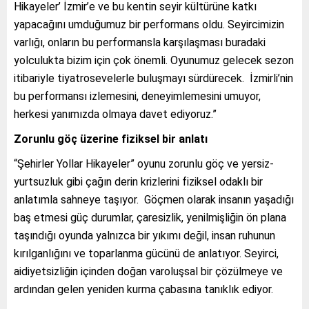
Hikayeler’ İzmir’e ve bu kentin seyir kültürüne katkı
yapacağını umduğumuz bir performans oldu. Seyircimizin
varlığı, onların bu performansla karşılaşması buradaki
yolculukta bizim için çok önemli. Oyunumuz gelecek sezon
itibariyle tiyatrosevelerle buluşmayı sürdürecek. İzmirli’nin
bu performansı izlemesini, deneyimlemesini umuyor,
herkesi yanımızda olmaya davet ediyoruz.”
Zorunlu göç üzerine fiziksel bir anlatı
“Şehirler Yollar Hikayeler” oyunu zorunlu göç ve yersiz-
yurtsuzluk gibi çağın derin krizlerini fiziksel odaklı bir
anlatımla sahneye taşıyor. Göçmen olarak insanın yaşadığı
baş etmesi güç durumlar, çaresizlik, yenilmişliğin ön plana
taşındığı oyunda yalnızca bir yıkımı değil, insan ruhunun
kırılganlığını ve toparlanma gücünü de anlatıyor. Seyirci,
aidiyetsizliğin içinden doğan varoluşsal bir çözülmeye ve
ardından gelen yeniden kurma çabasına tanıklık ediyor.