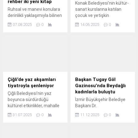
rehber iki yeni kitap
Konak Belediyesi’nin kültür-
Ruhsal ve manevi konulara
sanat kurslarına katılan
derinlikli yaklaşımıyla bilinen
çocuk ve yetişkin
Yazar, TV ve Radyo
kursiyerler, yeteneklerini yıl
07.08.2025
0
14.06.2025
0
programcısı Uğur Canbolat,
sonu gösterileriyle gözler
yeni iki çalışmasıyla
önüne serdi.
okurların zihinlerine ve
kalplerine dokunuyor.
Çiğli’de yaz akşamları
Başkan Tugay Göl
tiyatroyla şenleniyor
Gazinosu’nda Beydağlı
kadınlarla buluştu
Çiğli Belediyesi’nin yaz
boyunca sürdürdüğü
İzmir Büyükşehir Belediye
kültürel etkinlikler, mahalle
Başkanı Dr.
sakinlerini sanatla
31.07.2025
0
11.12.2025
0
buluşturmaya devam
ediyor.