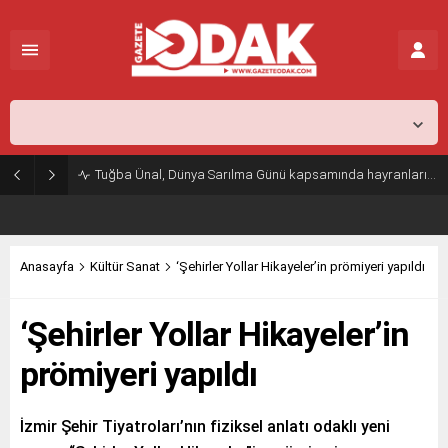
İstanbul,
29
°C
Açık
Tuğba Ünal, Dünya Sarılma Günü kapsamında hayranlarıyla buluştu
Anasayfa
Kültür Sanat
‘Şehirler Yollar Hikayeler’in prömiyeri yapıldı
‘Şehirler Yollar Hikayeler’in
prömiyeri yapıldı
İzmir Şehir Tiyatroları’nın fiziksel anlatı odaklı yeni