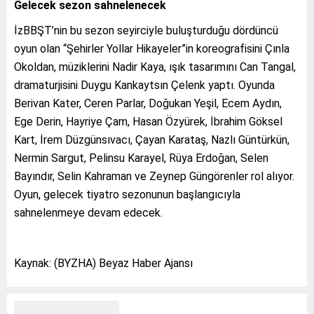
Gelecek sezon sahnelenecek
İzBBŞT’nin bu sezon seyirciyle buluşturduğu dördüncü
oyun olan “Şehirler Yollar Hikayeler”in koreografisini Çınla
Okoldan, müziklerini Nadir Kaya, ışık tasarımını Can Tangal,
dramaturjisini Duygu Kankaytsın Çelenk yaptı. Oyunda
Berivan Kater, Ceren Parlar, Doğukan Yeşil, Ecem Aydın,
Ege Derin, Hayriye Çam, Hasan Özyürek, İbrahim Göksel
Kart, İrem Düzgünsıvacı, Çayan Karataş, Nazlı Güntürkün,
Nermin Sargut, Pelinsu Karayel, Rüya Erdoğan, Selen
Bayındır, Selin Kahraman ve Zeynep Güngörenler rol alıyor.
Oyun, gelecek tiyatro sezonunun başlangıcıyla
sahnelenmeye devam edecek.
Kaynak: (BYZHA) Beyaz Haber Ajansı