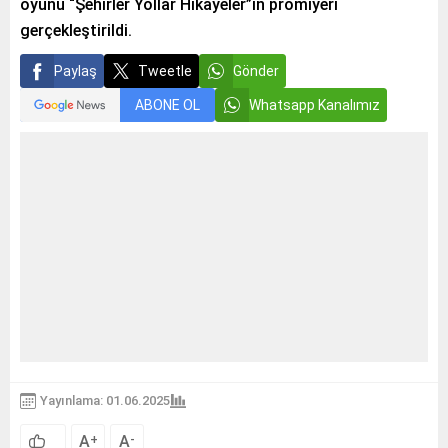
oyunu “Şehirler Yollar Hikayeler”in prömiyeri
gerçekleştirildi.
Paylaş
Tweetle
Gönder
ABONE OL
Whatsapp Kanalımız
Yayınlama: 01.06.2025
A
A
+
-