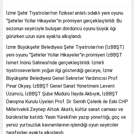
İzmir Şehir Tiyatroları’nın fiziksel anlatı odaklı yeni oyunu
“Şehirler Yollar Hikayeler”in prömiyeri gerçekleştirildi. Bu
sezonun seyirciyle buluşan dördüncü oyunu büyük ilgi
görürken uzun süre ayakta alkışlandı.
İzmir Büyükşehir Belediyesi Şehir Tiyatroları’nın (İzBBŞT)
yeni oyunu “Şehirler Yollar Hikayeler”in prömiyeri İzBBŞT
İsmet İnönü Sahnesi’nde gerçekleştirildi. İzmirli
tiyatroseverlerin yoğun ilgi gösterdiği geceye, İzmir
Büyükşehir Belediyesi Genel Sekreter Yardımcısı Prof.
Pınar Okyay, İzBBŞT Genel Sanat Yönetmeni Levent
Üzümcü, İzBBŞT Şube Müdürü İlayda Akbıyık, İzBBŞT
Danışma Kurulu Üyeleri Prof. Dr. Semih Çelenk ile Eski CHP
Milletvekili Zeynep Altıok Akatlı, kültür sanat camiası ve
bürokratlar katıldı. Yasin Yürekli’nin yazıp yönettiği, göç ve
yersiz yurtsuzluk kavramlarının işlendiği oyun seyirciler
tarafından ayakta alkışlandı.