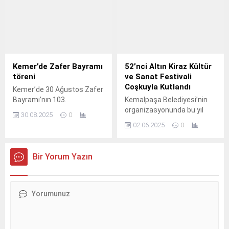
Kemer’de Zafer Bayramı
52’nci Altın Kiraz Kültür
töreni
ve Sanat Festivali
Coşkuyla Kutlandı
Kemer’de 30 Ağustos Zafer
Bayramı’nın 103.
Kemalpaşa Belediyesi’nin
organizasyonunda bu yıl
30.08.2025
0
52’nci kez düzenlenen Altın
02.06.2025
0
Kiraz Kültür ve Sanat
Festivali, dopdolu
programıyla Kemalpaşalıları
Bir Yorum Yazın
bir araya getirerek coşku
dolu anlara sahne oldu Bu yıl
52’nci kez düzenlenen
Kemalpaşa Altın Kiraz
Kültür ve Sanat Festivali,
yarım asrı aşkın süredir
devam eden köklü bir