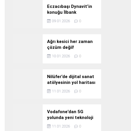
Eczacıbaşı Dynavit’in
konuğu İlbank
09.01.2026
0
Ağrı kesici her zaman
çözüm değil!
10.01.2026
0
Nilüfer’de dijital sanat
atölyesinin yol haritası
konuşuldu
11.01.2026
0
Vodafone’dan 5G
yolunda yeni teknoloji
yatırımı
11.01.2026
0