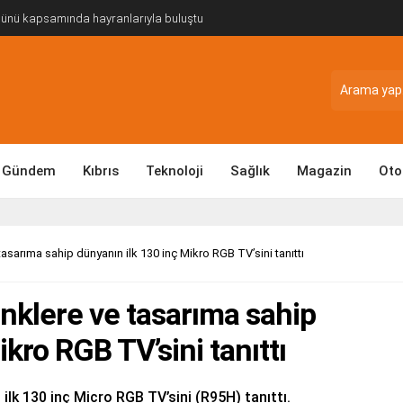
Günü kapsamında hayranlarıyla buluştu
Gündem
Kıbrıs
Teknoloji
Sağlık
Magazin
Oto
asarıma sahip dünyanın ilk 130 inç Mikro RGB TV’sini tanıttı
nklere ve tasarıma sahip
kro RGB TV’sini tanıttı
lk 130 inç Micro RGB TV’sini (R95H) tanıttı.