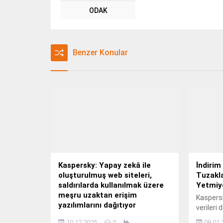
ODAK
Benzer Konular
Kaspersky: Yapay zekâ ile
İndirim
oluşturulmuş web siteleri,
Tuzakla
saldırılarda kullanılmak üzere
Yetmiy
meşru uzaktan erişim
Kaspersk
yazılımlarını dağıtıyor
verileri 
Kaspersky, saldırganların yapay
araştırma
10.12.2025
0
08.01.