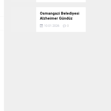
Osmangazi Belediyesi
Alzheimer Gündüz
Bakım Evi 3. Yılını
10.01.2026
0
Kutladı