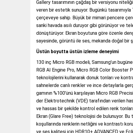
Gallery tasarımının çağdaş bir versiyonu niteliğ
veren bir estetik sunuyor. Bugünkü tasarımıyla T
çerçeveye sahip. Büyük bir mimari pencere çerçe
sanki havada asılı duruyor gibi görünüyor ve tel
dönüştürüyor. Ekran boyutuna göre özenle deng
sayesinde, görüntü ile ses, mekanda doğal bir şek
Üstün boyutta üstün izleme deneyimi
130 inç Micro RGB modeli, Samsung’un bugüne ka
RGB AI Engine Pro, Micro RGB Color Booster P
teknolojilerini kullanarak donuk tonları ve kontr
sahnelerde canlı renkler ve ince detaylarla ger
gamının %100’ünü karşılayan Micro RGB Precisio
der Elektrotechnik (VDE) tarafından verilen ha
ve hassas bir şekilde kontrol edilen renk tonla
Ekran (Glare Free) teknolojisi de bulunuyor. Bu 
koşullarında renklerin netliğini ve kontrastı kor
ve ses kalitesi için HDR10+ ADVANCED ve Eclip