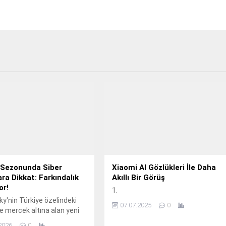
 Sezonunda Siber
Xiaomi AI Gözlükleri İle Daha
ra Dikkat: Farkındalık
Akıllı Bir Görüş
or!
1.
y'nin Türkiye özelindeki
07.07.2025
0
de mercek altına alan yeni
sı, kullanıcıların dijital
2026
0