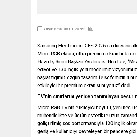
Yayınlama: 06.01.2026
Samsung Electronics, CES 2026’da dünyanın ilk
Micro RGB ekranı, ultra premium ekranlarda ce
Ekran İş Birimi Başkan Yardımcısı Hun Lee, “Mic
ediyor ve 130 inçlik yeni modelimiz vizyonumuzu
başlattığımız özgün tasarım felsefemizin ruhunu
etkileyici bir premium ekran sunuyoruz” dedi.
TV’nin sınırlarını yeniden tanımlayan cesur
Micro RGB TV’nin etkileyici boyutu, yeni nesil re
mühendislikte ve üstün estetikte uzun zamandır 
geliştirilmiş ses performansıyla 130 inçlik ekr
geniş ve kullanıcıyı çevreleyen bir pencere gi