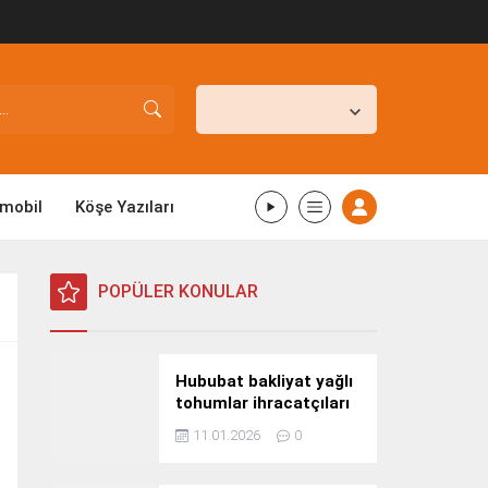
İstanbul,
26
°C
Açık
mobil
Köşe Yazıları
POPÜLER KONULAR
Hububat bakliyat yağlı
tohumlar ihracatçıları
Güney Kore yolcusu
11.01.2026
0