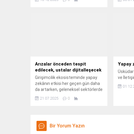
zekâ ile oluşturulmuş web sitelerini
güvenlik
kullanarak meşru uzaktan erişim
kaldıklar
aracı Syncro’nun çeşitli sürümlerini
seriyor.
dağıttığı kötü amaçlı bir
kampanyayı ortaya çıkardı.
Arızalar önceden tespit
Yapay 
edilecek, ustalar dijitalleşecek
Üsküdar 
Girişimcilik ekosisteminde yapay
ve İleti
zekânın etkisi her geçen gün daha
01.12.
da artarken, geleneksel sektörlerde
faaliyet gösteren şirketler de bu
21.07.2025
0
dönüşüme hızla ayak uyduruyor.
Bir Yorum Yazın