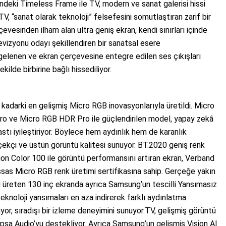
indeki Timeless Frame ile TV, modern ve sanat galerisi hissi
V, “sanat olarak teknoloji” felsefesini somutlaştıran zarif bir
vesinden ilham alan ultra geniş ekran, kendi sınırları içinde
evizyonu odayı şekillendiren bir sanatsal esere
elenen ve ekran çerçevesine entegre edilen ses çıkışları
ilde birbirine bağlı hissediliyor.
darki en gelişmiş Micro RGB inovasyonlarıyla üretildi. Micro
ro ve Micro RGB HDR Pro ile güçlendirilen model, yapay zekâ
astı iyileştiriyor. Böylece hem aydınlık hem de karanlık
çekçi ve üstün görüntü kalitesi sunuyor. BT.2020 geniş renk
n Color 100 ile görüntü performansını artıran ekran, Verband
ssas Micro RGB renk üretimi sertifikasına sahip. Gerçeğe yakın
rı üreten 130 inç ekranda ayrıca Samsung’un tescilli Yansımasız
teknoloji yansımaları en aza indirerek farklı aydınlatma
uyor, sıradışı bir izleme deneyimini sunuyor.TV, gelişmiş görüntü
sa Audio’yu destekliyor. Ayrıca Samsung’un gelişmiş Vision AI