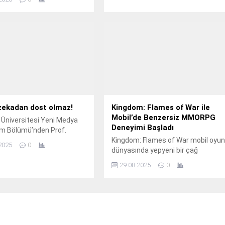
 konusundaki karşı karşıya
ı riskleri gözler önüne
zekadan dost olmaz!
Kingdom: Flames of War ile
Mobil’de Benzersiz MMORPG
Üniversitesi Yeni Medya
Deneyimi Başladı
şim Bölümü’nden Prof.
Kingdom: Flames of War mobil oyu
2025
0
dünyasında yepyeni bir çağ
başlatıyor.
29.08.2025
0