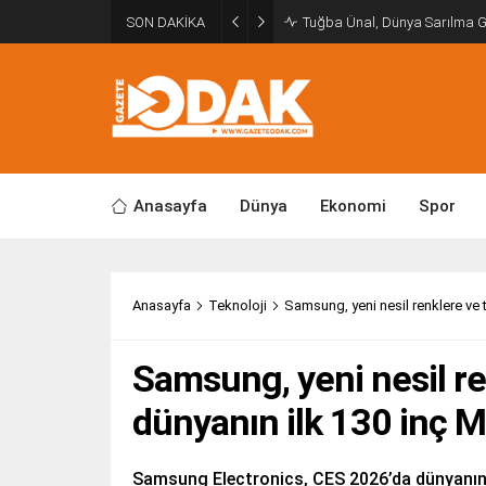
SON DAKİKA
Tuğba Ünal, Dünya Sarılma 
Anasayfa
Dünya
Ekonomi
Spor
Anasayfa
Teknoloji
Samsung, yeni nesil renklere ve t
Samsung, yeni nesil re
dünyanın ilk 130 inç Mi
Samsung Electronics, CES 2026’da dünyanın i