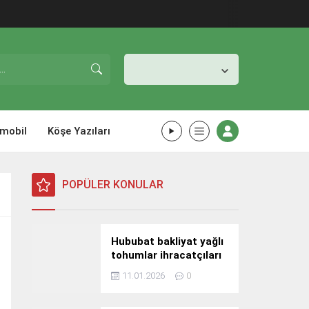
İstanbul,
26
°C
Açık
mobil
Köşe Yazıları
POPÜLER KONULAR
Hububat bakliyat yağlı
tohumlar ihracatçıları
Güney Kore yolcusu
11.01.2026
0