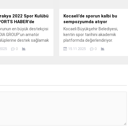
rakya 2022 Spor Kulübü
Kocaeli’de sporun kalbi bu
PORTS HABER’de
sempozyumda atıyor
runun en büyük destekçisi
Kocaeli Büyükşehir Belediyesi,
DIA GROUP’un amatör
kentin spor tarihini akademik
ulüplerine destek sağlamak
platformda değerlendiriyor.
 hayata geçirdiği beIN
2025
0
15.11.2025
0
ojesinde takımlar, beIN
ekranlarında yer almaya
iyor.