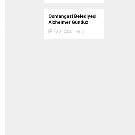
Osmangazi Belediyesi
Alzheimer Gündüz
Bakım Evi 3. Yılını
10.01.2026
0
Kutladı