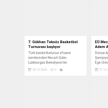
7. Gökhan Teksöz Basketbol
EÜ Mezu
Turnuvası başlıyor
Adem As
Türk basketbolunun efsane
Dünya Ar
isimlerinden Necati Güler,
Şampiyo
Lüleburgaz Belediyesi’nin
Ege Üniv
düzenlediği 7.
Fakülte
18.12.2025
0
27.10.
erkekler
gümüş m