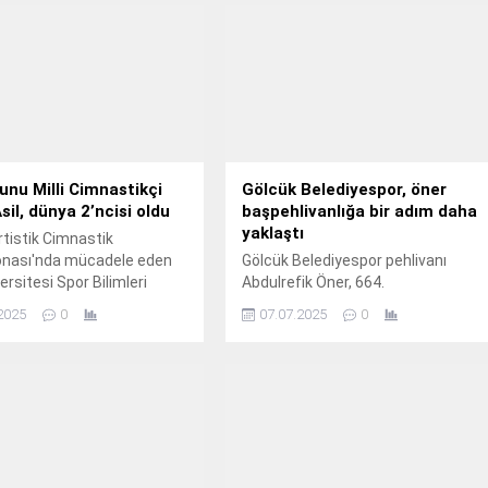
nu Milli Cimnastikçi
Gölcük Belediyespor, öner
il, dünya 2’ncisi oldu
başpehlivanlığa bir adım daha
yaklaştı
tistik Cimnastik
nası'nda mücadele eden
Gölcük Belediyespor pehlivanı
ersitesi Spor Bilimleri
Abdulrefik Öner, 664.
si mezunu Adem Asil,
2025
0
07.07.2025
0
 bireysel halka aletinde
adalya kazandı.