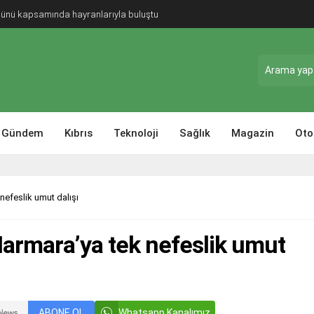
Günü kapsamında hayranlarıyla buluştu
Gündem
Kıbrıs
Teknoloji
Sağlık
Magazin
Oto
efeslik umut dalışı
armara’ya tek nefeslik umut
ABONE OL
Whatsapp Kanalımız