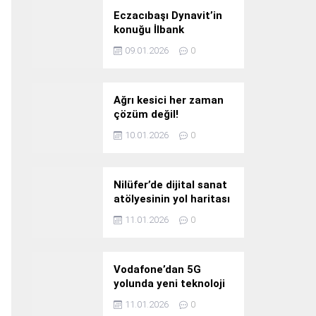
Eczacıbaşı Dynavit’in
konuğu İlbank
09.01.2026
0
Ağrı kesici her zaman
çözüm değil!
10.01.2026
0
Nilüfer’de dijital sanat
atölyesinin yol haritası
konuşuldu
11.01.2026
0
Vodafone’dan 5G
yolunda yeni teknoloji
yatırımı
11.01.2026
0