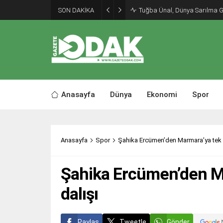
SON DAKİKA
Tuğba Ünal, Dünya Sarılma 
Anasayfa
Dünya
Ekonomi
Spor
Anasayfa
Spor
Şahika Ercümen’den Marmara’ya tek n
Şahika Ercümen’den M
dalışı
Paylaş
Tweetle
Gönder