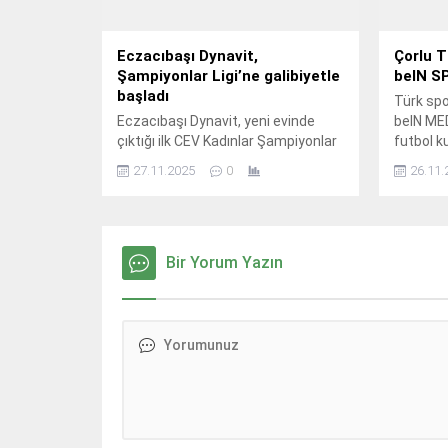
Eczacıbaşı Dynavit,
Çorlu T
Şampiyonlar Ligi’ne galibiyetle
beIN S
başladı
Türk spo
Eczacıbaşı Dynavit, yeni evinde
beIN ME
çıktığı ilk CEV Kadınlar Şampiyonlar
futbol k
Ligi’ne galibiyetle başladı.
amacıyla
27.11.2025
0
26.11.
SQUAD pr
SPORTS 
devam ed
Bir Yorum Yazın