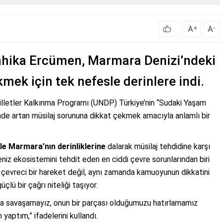
A
A
+
-
ahika Ercümen, Marmara Denizi’ndeki
mek için tek nefesle derinlere indi.
illetler Kalkınma Programı (UNDP) Türkiye’nin “Sudaki Yaşam
e artan müsilaj sorununa dikkat çekmek amacıyla anlamlı bir
le Marmara’nın derinliklerine
dalarak müsilaj tehdidine karşı
deniz ekosistemini tehdit eden en ciddi çevre sorunlarından biri
e çevreci bir hareket değil, aynı zamanda kamuoyunun dikkatini
lü bir çağrı niteliği taşıyor.
la savaşamayız, onun bir parçası olduğumuzu hatırlamamız
yaptım,” ifadelerini kullandı.