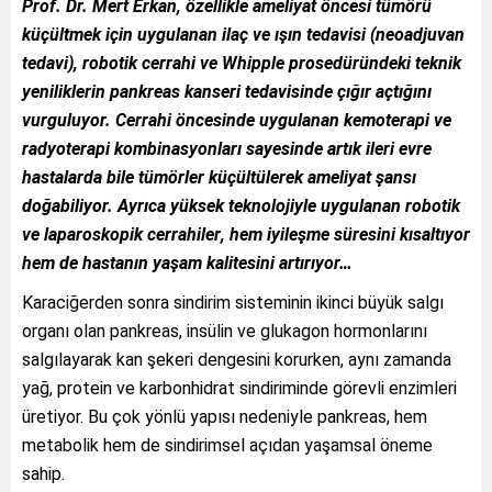
Prof. Dr. Mert Erkan, özellikle
ameliyat öncesi tümörü
küçültmek için uygulanan ilaç ve ışın tedavisi (
neoadjuvan
tedavi)
,
robotik cerrahi
ve
Whipple prosedüründeki teknik
yeniliklerin
pankreas kanseri tedavisinde çığır açtığını
vurguluyor. Cerrahi öncesinde uygulanan kemoterapi ve
radyoterapi kombinasyonları sayesinde artık ileri evre
hastalarda bile tümörler küçültülerek ameliyat şansı
doğabiliyor. Ayrıca yüksek teknolojiyle uygulanan
robotik
ve laparoskopik cerrahiler
, hem iyileşme süresini kısaltıyor
hem de hastanın yaşam kalitesini artırıyor…
Karaciğerden sonra sindirim sisteminin ikinci büyük salgı
organı olan pankreas, insülin ve glukagon hormonlarını
salgılayarak kan şekeri dengesini korurken, aynı zamanda
yağ, protein ve karbonhidrat sindiriminde görevli enzimleri
üretiyor. Bu çok yönlü yapısı nedeniyle pankreas, hem
metabolik hem de sindirimsel açıdan yaşamsal öneme
sahip.