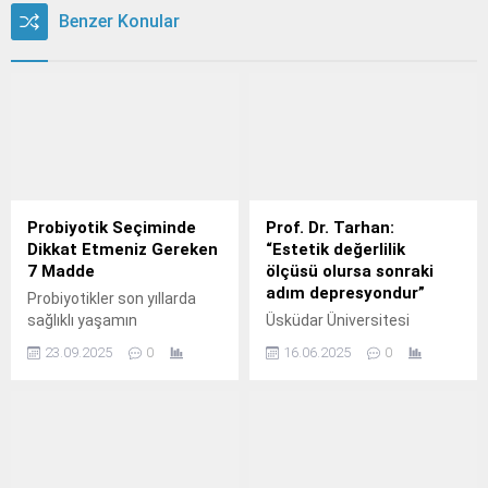
Benzer Konular
Probiyotik Seçiminde
Prof. Dr. Tarhan:
Dikkat Etmeniz Gereken
“Estetik değerlilik
7 Madde
ölçüsü olursa sonraki
adım depresyondur”
Probiyotikler son yıllarda
sağlıklı yaşamın
Üsküdar Üniversitesi
vazgeçilmez bir parçası
Kurucu Rektörü, Psikiyatrist
23.09.2025
0
16.06.2025
0
haline geldi.
Prof.