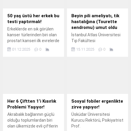
50 yaş üstü her erkek bu
Beyin pili ameliyatı, tik
testi yaptırmalı!
hastalığına (Tourette
sendromu) umut oldu
Erkeklerde en sık görülen
kanser türlerinden biri olan
İstanbul Atlas Üniversitesi
prostat kanseri ilk evrelerde
Tıp Fakültesi
belirti vermeden sessizce
Hastanesi’nde, tik
01.12.2025
0
15.11.2025
0
ilerlediği için genellikle geç
(Tourette
fark ediliyor.
sendromu) bozukluğu
nedeniyle yaşam kalitesi
ciddi şekilde etkilenen bir
hastaya beyin pili (Derin
Beyin Stimülasyonu – DBS)
ameliyatı başarıyla
gerçekleştirildi.
Her 6 Çiftten 1’i Kısırlık
Sosyal fobiler ergenlikte
Problemi Yaşıyor!
zirve yapıyor!
Akrabalık bağlarının güçlü
Üsküdar Üniversitesi
olduğu toplumlardan biri
Kurucu Rektörü, Psikiyatrist
olan ülkemizde evli çiftlerin
Prof.