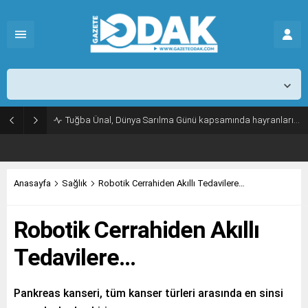
İstanbul,
31
°C
Açık
Tuğba Ünal, Dünya Sarılma Günü kapsamında hayranlarıyla buluştu
Anasayfa
Sağlık
Robotik Cerrahiden Akıllı Tedavilere…
Robotik Cerrahiden Akıllı
Tedavilere…
Pankreas kanseri, tüm kanser türleri arasında en sinsi