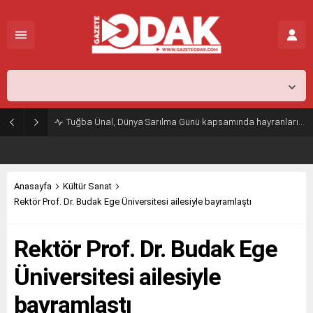
İstanbul,
26
°C
Açık
Tuğba Ünal, Dünya Sarılma Günü kapsamında hayranlarıyla buluştu
Anasayfa
Kültür Sanat
Rektör Prof. Dr. Budak Ege Üniversitesi ailesiyle bayramlaştı
Rektör Prof. Dr. Budak Ege
Üniversitesi ailesiyle
bayramlaştı