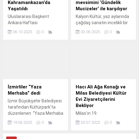
Kahramankazan’da
mevsimini ‘Gündelik
Yaşatıldı
Mucizeler’ ile karşılıyor
Uluslararası Başkent
Kalyon Kültür, yaz aylarında
Ankara Haftası
çağdaş sanatın incelikli bir
Kahramankazan Belediye
seçkisine ev sahipliği
06.10.2025
0
03.06.2025
0
Başkanı Selim
yapmaya hazırlanıyor.
Çırpanoğlu'nun ev
sahipliğinde Ankara Kulübü
Derneği katkılarıyla
düzenlenen coşku dolu
programla kutlandı.
İzmirliler “Yaza
Hacı Ali Ağa Konağı ve
Merhaba” dedi
Milas Belediyesi Kültür
Evi Ziyaretçilerini
İzmir Büyükşehir Belediyesi
Bekliyor
tarafından Kültürpark’ta
düzenlenen “Yaza Merhaba
Milas’ın 19.
Festivali” başladı.
19.06.2025
0
30.07.2025
0