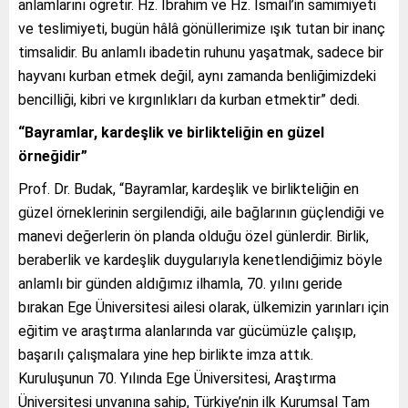
anlamlarını öğretir. Hz. İbrahim ve Hz. İsmail’in samimiyeti
ve teslimiyeti, bugün hâlâ gönüllerimize ışık tutan bir inanç
timsalidir. Bu anlamlı ibadetin ruhunu yaşatmak, sadece bir
hayvanı kurban etmek değil, aynı zamanda benliğimizdeki
bencilliği, kibri ve kırgınlıkları da kurban etmektir” dedi.
“Bayramlar, kardeşlik ve birlikteliğin en güzel
örneğidir”
Prof. Dr. Budak, “Bayramlar, kardeşlik ve birlikteliğin en
güzel örneklerinin sergilendiği, aile bağlarının güçlendiği ve
manevi değerlerin ön planda olduğu özel günlerdir. Birlik,
beraberlik ve kardeşlik duygularıyla kenetlendiğimiz böyle
anlamlı bir günden aldığımız ilhamla, 70. yılını geride
bırakan Ege Üniversitesi ailesi olarak, ülkemizin yarınları için
eğitim ve araştırma alanlarında var gücümüzle çalışıp,
başarılı çalışmalara yine hep birlikte imza attık.
Kuruluşunun 70. Yılında Ege Üniversitesi, Araştırma
Üniversitesi unvanına sahip, Türkiye’nin ilk Kurumsal Tam