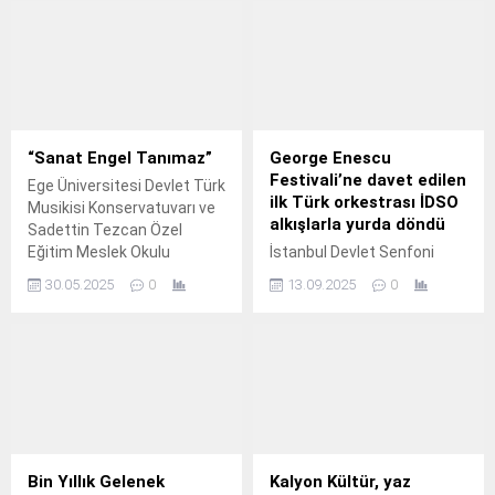
“Sanat Engel Tanımaz”
George Enescu
Festivali’ne davet edilen
Ege Üniversitesi Devlet Türk
ilk Türk orkestrası İDSO
Musikisi Konservatuvarı ve
alkışlarla yurda döndü
Sadettin Tezcan Özel
Eğitim Meslek Okulu
İstanbul Devlet Senfoni
işbirliğinde “Sanat Engel
Orkestrası (İDSO), Romanya
30.05.2025
0
13.09.2025
0
Tanımaz” adlı etkinlik
Cumhurbaşkanlığı
düzenlendi.
himayelerinde düzenlenen
ve Romanya Kültür
Bakanlığı tarafından
organize edilen 29.
Bin Yıllık Gelenek
Kalyon Kültür, yaz