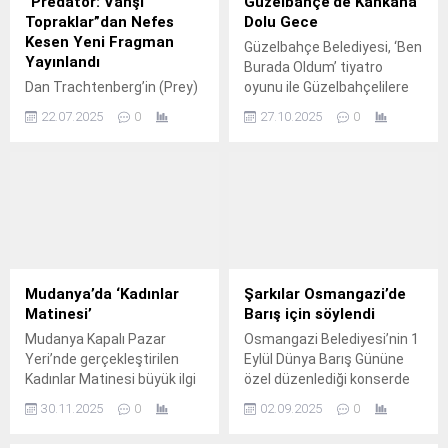
“Predator: Vahşi
Güzelbahçe’de Kahkaha
Topraklar”dan Nefes
Dolu Gece
Kesen Yeni Fragman
Güzelbahçe Belediyesi, ‘Ben
Yayınlandı
Burada Oldum’ tiyatro
Dan Trachtenberg’in (Prey)
oyunu ile Güzelbahçelilere
yönetmenlik koltuğunda
kahkaha dolu bir gece
22.07.2025
0
27.10.2025
0
oturduğu “Predator: Vahşi
yaşattı.
Topraklar” filminden
aksiyon yüklü yeni bir
fragman yayınlandı.
Mudanya’da ‘Kadınlar
Şarkılar Osmangazi’de
Matinesi’
Barış için söylendi
Mudanya Kapalı Pazar
Osmangazi Belediyesi’nin 1
Yeri’nde gerçekleştirilen
Eylül Dünya Barış Gününe
Kadınlar Matinesi büyük ilgi
özel düzenlediği konserde
gördü.
12 farklı dilde barış şarkıları
30.11.2025
0
02.09.2025
0
seslendirildi.