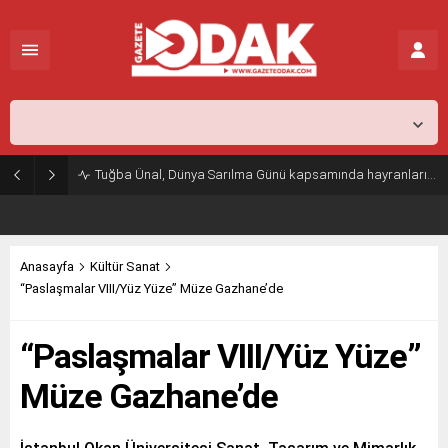
İstanbul,
25
°C
Açık
Tuğba Ünal, Dünya Sarılma Günü kapsamında hayranlarıyla buluştu
Anasayfa
Kültür Sanat
“Paslaşmalar VIII/Yüz Yüze” Müze Gazhane’de
“Paslaşmalar VIII/Yüz Yüze”
Müze Gazhane’de