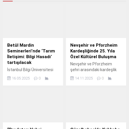
Betûl Mardin
Nevşehir ve Pforzheim
Seminerleri’nde ‘Tarım
Kardeşliğinde 25. Yıla
İletişimi: Bilgi Hasadı’
Özel Kültürel Buluşma
tartışılacak
Nevşehir ve Pforzheim
İstanbul Bilgi Üniversitesi
şehri arasındaki kardeşlik
İletişim Fakültesi “Betûl
ilişkilerinin 25.
16.05.2025
0
14.11.2025
0
Mardin Seminerleri”
kapsamında iletişim
alanından uzman isimleri
ağırlayarak sektördeki
güncel konuları
değerlendirmeye devam
ediyor.