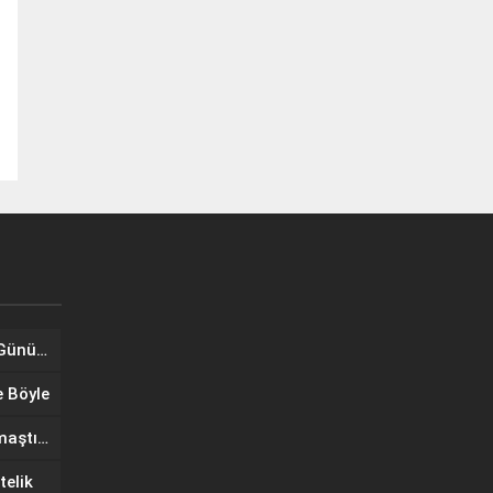
Tuğba Ünal, Dünya Sarılma Günü kapsamında hayranlarıyla buluştu
e Böyle
Wilma Elles Defilede Göz Kamaştırdı, Kuliste Oğlunu Uyuttu
telik