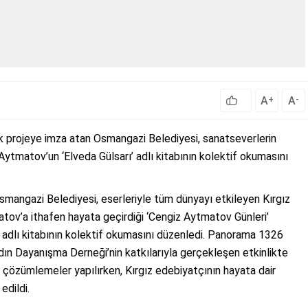
A
A
+
-
k projeye imza atan Osmangazi Belediyesi, sanatseverlerin
Aytmatov’un ‘Elveda Gülsarı’ adlı kitabının kolektif okumasını
Osmangazi Belediyesi, eserleriyle tüm dünyayı etkileyen Kırgız
tov’a ithafen hayata geçirdiği ‘Cengiz Aytmatov Günleri’
 adlı kitabının kolektif okumasını düzenledi. Panorama 1326
dın Dayanışma Derneği’nin katkılarıyla gerçekleşen etkinlikte
ne çözümlemeler yapılırken, Kırgız edebiyatçının hayata dair
edildi.