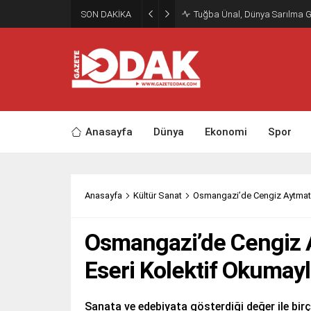
SON DAKİKA
Tuğba Ünal, Dünya Sarılma 
Anasayfa
Dünya
Ekonomi
Spor
Anasayfa
Kültür Sanat
Osmangazi’de Cengiz Aytmatov
Osmangazi’de Cengiz A
Eseri Kolektif Okumayl
Sanata ve edebiyata gösterdiği değer ile bi