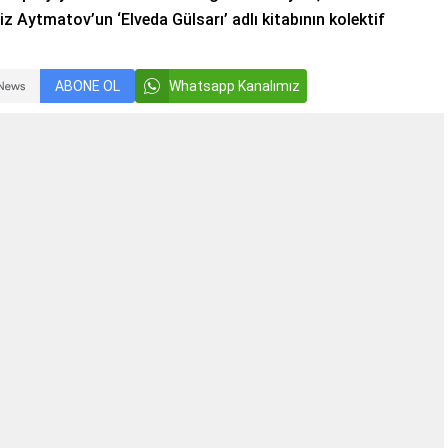
z Aytmatov’un ‘Elveda Gülsarı’ adlı kitabının kolektif
ABONE OL
Whatsapp Kanalımız