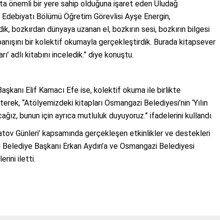
ta önemli bir yere sahip olduğuna işaret eden Uludağ
ve Edebiyatı Bölümü Öğretim Görevlisi Ayşe Energin,
k, bozkırdan dünyaya uzanan el, bozkırın sesi, bozkırın bilgesi
anışını bir kolektif okumayla gerçekleştirdik. Burada kitapsever
ı’ adlı kitabını inceledik.” diye konuştu.
şkanı Elif Kamacı Efe ise, kolektif okuma ile birlikte
terek, “Atölyemizdeki kitapları Osmangazi Belediyesi’nin ‘Yılın
ğız, bunun için ayrıca mutluluk duyuyoruz.” ifadelerini kullandı.
tov Günleri’ kapsamında gerçekleşen etkinlikler ve destekleri
 Belediye Başkanı Erkan Aydın’a ve Osmangazi Belediyesi
ini iletti.