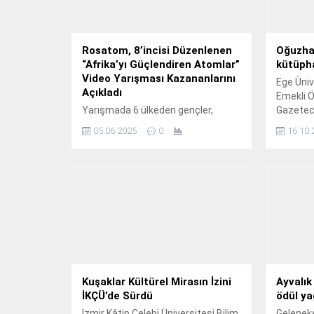
Rosatom, 8’incisi Düzenlenen
Oğuzha
“Afrika’yı Güçlendiren Atomlar”
kütüpha
Video Yarışması Kazananlarını
Ege Üniv
Açıkladı
Emekli Ö
Yarışmada 6 ülkeden gençler,
Gazeteci
nükleer teknolojilerin geçmişini,
isminin 
05.06.2025
0
16.10.
bugününü ve geleceğini keşfetti
kütüpha
Rusya Devlet Nükleer Enerji
Anaokulu
Kuruluşu Rosatom, bu yıl Rus
nükleer endüstrisinin 80.
Kuşaklar Kültürel Mirasın İzini
Ayvalık
İKÇÜ’de Sürdü
ödül y
İzmir Kâtip Çelebi Üniversitesi Bilim
Geleneks