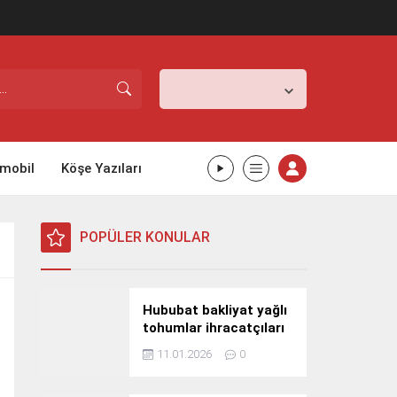
İstanbul,
31
°C
Açık
mobil
Köşe Yazıları
POPÜLER KONULAR
Hububat bakliyat yağlı
tohumlar ihracatçıları
Güney Kore yolcusu
11.01.2026
0