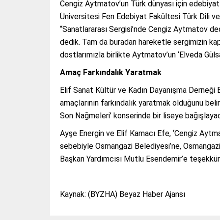
Cengiz Aytmatov’un Türk dünyası için edebiyat
Üniversitesi Fen Edebiyat Fakültesi Türk Dili 
“Sanatlararası Sergisi’nde Cengiz Aytmatov dedi
dedik. Tam da buradan hareketle sergimizin kap
dostlarımızla birlikte Aytmatov’un ‘Elveda Gülsar
Amaç Farkındalık Yaratmak
Elif Sanat Kültür ve Kadın Dayanışma Derneği Ba
amaçlarının farkındalık yaratmak olduğunu belir
Son Nağmeleri’ konserinde bir liseye bağışlayaca
Ayşe Energin ve Elif Kamacı Efe, ‘Cengiz Aytma
sebebiyle Osmangazi Belediyesi’ne, Osmangazi
Başkan Yardımcısı Mutlu Esendemir’e teşekkürler
Kaynak: (BYZHA) Beyaz Haber Ajansı