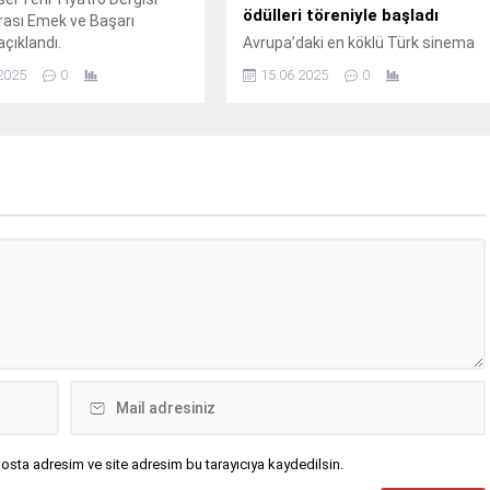
ödülleri töreniyle başladı
rası Emek ve Başarı
açıklandı.
Avrupa’daki en köklü Türk sinema
etkinliklerinden biri olan
2025
0
15.06.2025
0
Uluslararası Frankfurt Türk Film
Festivali, 25.
osta adresim ve site adresim bu tarayıcıya kaydedilsin.