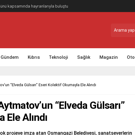
Günü kapsamında hayranlarıyla buluştu
Gündem
Kıbrıs
Teknoloji
Sağlık
Magazin
Oto
’un “Elveda Gülsarı” Eseri Kolektif Okumayla Ele Alındı
ytmatov’un “Elveda Gülsarı”
a Ele Alındı
rçok projeye imza atan Osmangazi Belediyesi, sanatseverlerin