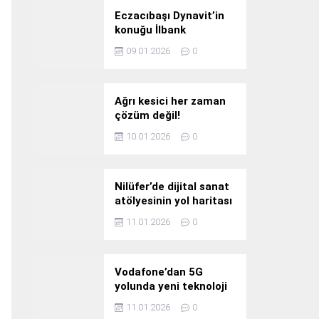
Eczacıbaşı Dynavit’in
konuğu İlbank
09.01.2026
0
Ağrı kesici her zaman
çözüm değil!
10.01.2026
0
Nilüfer’de dijital sanat
atölyesinin yol haritası
konuşuldu
11.01.2026
0
Vodafone’dan 5G
yolunda yeni teknoloji
yatırımı
11.01.2026
0