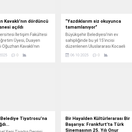
n Kavaklı’nın dördüncü
“Yazdıklarım siz okuyunca
nesi açıldı
tamamlanıyor”
ersitesi İletişim Fakültesi
Büyükşehir Belediyesi’nin ev
ğretim Üyesi, Duayen
sahipliğinde bu yıl 15’incisi
 Oğuzhan Kavaklı’nın
düzenlenen Uluslararası Kocaeli
verildiği dördüncü
Kitap Fuarı, uluslararası arenadan
2025
0
06.10.2025
0
ne, Özkanlar Neşeli Bahçe
da birçok değerli yazarı ağırlıyor.
nda açıldı.
 Belediye Tiyatrosu’na
Bir Hayalden Kültürlerarası Bir
ağdı…
Başarıya: Frankfurt’ta Türk
Sinemasının 25. Yılı Onur
el Yeni Tiyatro Dergisi