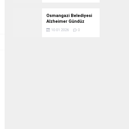
Osmangazi Belediyesi
Alzheimer Gündüz
Bakım Evi 3. Yılını
10.01.2026
0
Kutladı