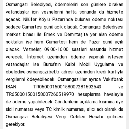
Osmangazi Belediyesi, ödemelerini son günlere bırakan
vatandaşlar için veznelerini hafta sonunda da hizmete
açacak. Nilüfer Köylü Pazarı’nda bulunan ödeme noktası
sadece Cumartesi günü açık olacak. Osmangazi Belediyesi
merkez binası ile Emek ve Demirtaş’ta yer alan ödeme
noktaları ise hem Cumartesi hem de Pazar günü açık
olacak. Vezneler, 09.00-16.00 saatleri arasında hizmet
verecek. İnternet üzerinden ödeme yapmak isteyen
vatandaşlar ise Bursa’nın Kalbi Mobil Uygulama ve
ebelediye.osmangazi.bel.tr adresi üzerinden kredi kartıyla
vergilerini ödeyebilecek. Osmangazililer ayrıca Vakıfbank
IBAN TR060001500158007281692543 ve
TR650001500158007260519970 hesaplarına havaleyle
de ödeme yapabilecek. Gönderilerin açıklama kısmına üye
sicil numarası veya TC kimlik numarası, alıcı adı olarak da
Osmangazi Belediyesi Vergi Gelirleri Hesabı girilmesi
gerekiyor.