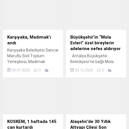
Karşıyaka, Madımak’ı
Büyükşehir’in “Mola
andı
Evleri” özel bireylerin
ailelerine nefes aldırıyor
Karşıyaka Belediyesi Sancar
Maruflu Sivil Toplum
Antalya Büyükşehir
Yerleşkesi, Madımak
Belediyesi’ne bağlı Mola
Katliamı’nda hayatını
Evleri, özel gereksinimli
03.07.2025
0
05.12.2025
0
kaybeden aydınları,
bireylere ve ailelerine
düzenlediği çeşitli etkinlikler
destek sunmaya devam
ile andı.
ediyor.
KOSKEM, 1 haftada 145
Alaşehir’de 30 Yıllık
can kurtardı
Altyapı Çilesi Son