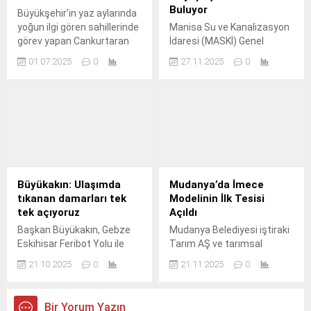
Buluyor
Büyükşehir’in yaz aylarında
yoğun ilgi gören sahillerinde
Manisa Su ve Kanalizasyon
görev yapan Cankurtaran
İdaresi (MASKİ) Genel
ekipleri, güvenlik nöbetlerine
Müdürlüğü, Alaşehir
01.07.2025
0
27.11.2025
0
aralıksız devam ediyor.
ilçesinde 2 bin 600 kişinin
yaşadığı Piyadeler
Mahallesi’nde 30 yıldır
devam eden kanalizasyon
sorununu çözmek için
çalışmalara başladı.
Büyükakın: Ulaşımda
Mudanya’da İmece
tıkanan damarları tek
Modelinin İlk Tesisi
tek açıyoruz
Açıldı
Başkan Büyükakın, Gebze
Mudanya Belediyesi iştiraki
Eskihisar Feribot Yolu ile
Tarım AŞ ve tarımsal
Cengiz Topel Caddesi’nin
kooperatiflerin ortaklığıyla
21.10.2025
0
21.11.2025
0
kesiştiği noktada başlatılan
kurulan Mudanya İmece
köprülü kavşağın, bölgedeki
Çepni Zeytinyağı Fabrikası
trafiği akıcı hale
hizmete girdi.
Bir Yorum Yazın