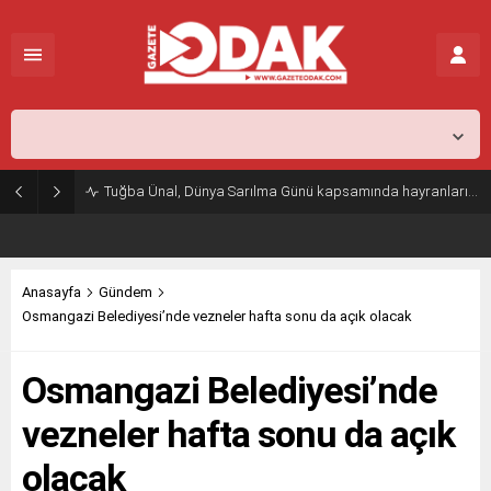
İstanbul,
26
°C
Açık
Tuğba Ünal, Dünya Sarılma Günü kapsamında hayranlarıyla buluştu
Anasayfa
Gündem
Osmangazi Belediyesi’nde vezneler hafta sonu da açık olacak
Osmangazi Belediyesi’nde
vezneler hafta sonu da açık
olacak