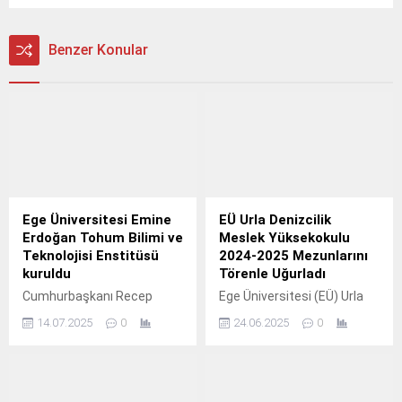
Benzer Konular
Ege Üniversitesi Emine
EÜ Urla Denizcilik
Erdoğan Tohum Bilimi ve
Meslek Yüksekokulu
Teknolojisi Enstitüsü
2024-2025 Mezunlarını
kuruldu
Törenle Uğurladı
Cumhurbaşkanı Recep
Ege Üniversitesi (EÜ) Urla
Tayyip Erdoğan imzasıyla
Denizcilik Meslek
14.07.2025
0
24.06.2025
0
yayımlanan karara göre Ege
Yüksekokulu, 2024-
Üniversitesine bağlı Emine
2025 Eğitim Öğretim Yılı
Erdoğan Tohum Bilimi ve
mezuniyet töreniyle
Teknolojisi Enstitüsü
geleceğin denizcilerini