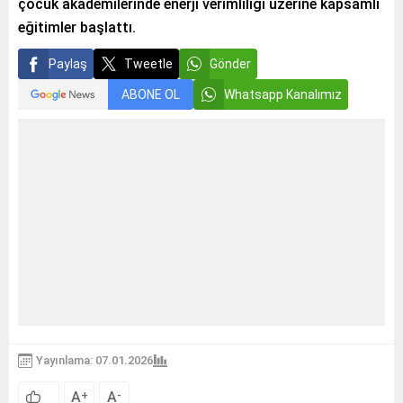
çocuk akademilerinde enerji verimliliği üzerine kapsamlı
eğitimler başlattı.
Paylaş
Tweetle
Gönder
ABONE OL
Whatsapp Kanalımız
Yayınlama: 07.01.2026
A
A
+
-