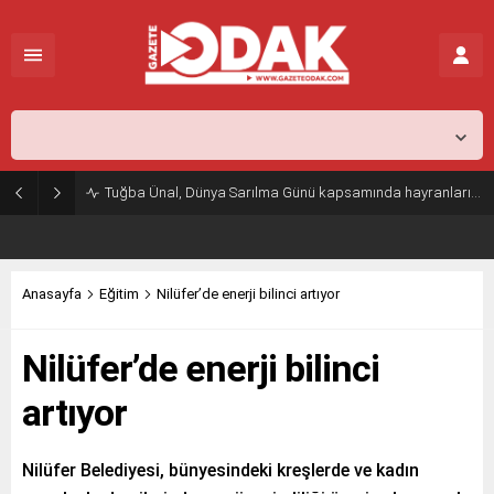
İstanbul,
31
°C
Açık
Tuğba Ünal, Dünya Sarılma Günü kapsamında hayranlarıyla buluştu
Anasayfa
Eğitim
Nilüfer’de enerji bilinci artıyor
Nilüfer’de enerji bilinci
artıyor
Nilüfer Belediyesi, bünyesindeki kreşlerde ve kadın