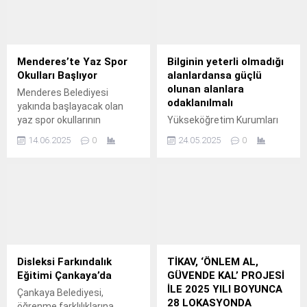
kuruldu.
uğurladı.
Menderes’te Yaz Spor
Bilginin yeterli olmadığı
Okulları Başlıyor
alanlardansa güçlü
olunan alanlara
Menderes Belediyesi
odaklanılmalı
yakında başlayacak olan
yaz spor okullarının
Yükseköğretim Kurumları
kayıtlarını 16 Haziran’da
Sınavı’na (YKS) bir aydan az
14.06.2025
0
24.05.2025
0
başlatıyor.
bir süre kaldı.
Disleksi Farkındalık
TİKAV, ‘ÖNLEM AL,
Eğitimi Çankaya’da
GÜVENDE KAL’ PROJESİ
İLE 2025 YILI BOYUNCA
Çankaya Belediyesi,
28 LOKASYONDA
öğrenme farklılıklarına