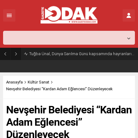
İstanbul,
25
°C
Açık
Tuğba Ünal, Dünya Sarılma Günü kapsamında hayranlarıyla buluştu
Anasayfa
Kültür Sanat
Nevşehir Belediyesi “Kardan Adam Eğlencesi” Düzenleyecek
Nevşehir Belediyesi “Kardan
Adam Eğlencesi”
Düzenleyecek