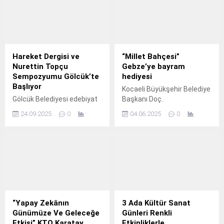
Hareket Dergisi ve
“Millet Bahçesi”
Nurettin Topçu
Gebze’ye bayram
Sempozyumu Gölcük’te
hediyesi
Başlıyor
Kocaeli Büyükşehir Belediye
Gölcük Belediyesi edebiyat
Başkanı Doç.
sempozyumları serisinin 7.
24.09.2025
0
04.06.2025
0
“Yapay Zekânın
3 Ada Kültür Sanat
Günümüze Ve Geleceğe
Günleri Renkli
Etkisi” KTO Karatay
Etkinliklerle