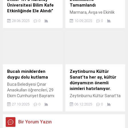
Üniversitesi Bilim Kafe
Tamamlandı
Etkinliğinde Ele Alındı”
Marmara, Avşa ve Ekinlik
Yükseköğretim Kurulu
Adalarında bu yıl ilk kez
28.06.2025
0
10.09.2025
0
(YÖK) Bilim İletişimi Ofisi
düzenlenen 3 Ada Kültür
koordinasyonunda
Sanat Günleri coşkuyla
yürütülen ve 150’ye yakın
tamamlandı.
üniversitede, 81 ilde eş
zamanlı olarak
gerçekleştirdiği dünyanın en
büyük bilim-toplum
buluşması Bilim Kafe
etkinlikleri kapsamında,
Bucalı miniklerden
Zeytinburnu Kültür
KTO Karatay Üniversitesi
duygu dolu kutlama
Sanat’ta her ay, kültür
Bilim İletişimi Ofisi
dünyamızın önemli
Buca Belediyesi Çınar
koordinasyonunda
isimleri hatırlanıyor.
Anaokulları öğrencileri, 29
düzenlenen söyleşide
Ekim Cumhuriyet Bayramı
Zeytinburnu Kültür Sanat’ta
“Yapay Zekânın Günümüze
kutlamaları kapsamında
her ay, kültür dünyamızın
ve Geleceğe Etkisi” konusu
27.10.2025
0
06.12.2025
0
sahneledikleri performansla
önemli isimleri hatırlanıyor.
ele alındı.
izleyenlere duygu dolu
dakikalar yaşattı.
Bir Yorum Yazın