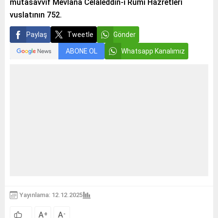
mutasavvıf Mevlana Celaleddin-i Rumi Hazretleri
vuslatının 752.
Paylaş
Tweetle
Gönder
ABONE OL
Whatsapp Kanalımız
Yayınlama: 12.12.2025
A
A
+
-