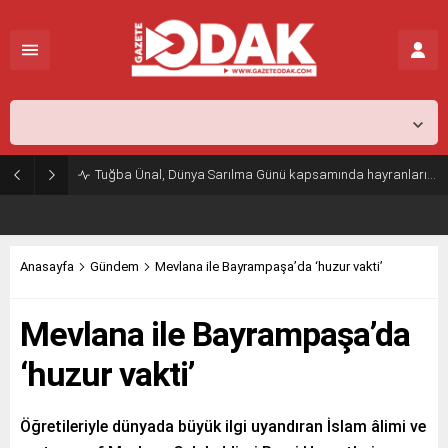
İstanbul,
31
°C
Açık
Tuğba Ünal, Dünya Sarılma Günü kapsamında hayranlarıyla buluştu
Anasayfa
Gündem
Mevlana ile Bayrampaşa’da ‘huzur vakti’
Mevlana ile Bayrampaşa’da
‘huzur vakti’
Öğretileriyle dünyada büyük ilgi uyandıran İslam âlimi ve