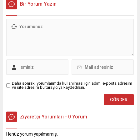
nüfus ve su tüketiminin
amacıyla “Güvenli Ev, Sağlıklı
Bir Yorum Yazın
katlanarak arttığı
Yaşam” projesini başlattı.
Kandıra’da içme suyu
ihtiyacını kesintisiz
karşılamak amacıyla
harekete geçti.
Daha sonraki yorumlarımda kullanılması için adım, e-posta adresim
ve site adresim bu tarayıcıya kaydedilsin.
Ziyaretçi Yorumları - 0 Yorum
Henüz yorum yapılmamış.