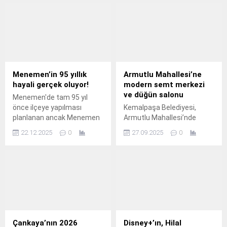
Menemen’in 95 yıllık
Armutlu Mahallesi’ne
hayali gerçek oluyor!
modern semt merkezi
ve düğün salonu
Menemen'de tam 95 yıl
önce ilçeye yapılması
Kemalpaşa Belediyesi,
planlanan ancak Menemen
Armutlu Mahallesi’nde
Belediye Başkanı Aydın
yıllardır atıl duran eski
22.12.2025
0
27.09.2025
0
Pehlivan'ın göreve gelişine
düğün salonunun yerine,
kadar yalnızca bir hayal
bölgeye modern semt
olarak kalan kent müzesi
merkezi ve düğün salonu
için tarihi bir eşik aşıldı.
kazandırıyor Kemalpaşa
Belediyesi tarafından,
Armutlu Mahallesi’nde
yıllardır atıl durumda
bulunan ve riskli yapı
statüsünde olan eski düğün
Çankaya’nın 2026
Disney+’ın, Hilal