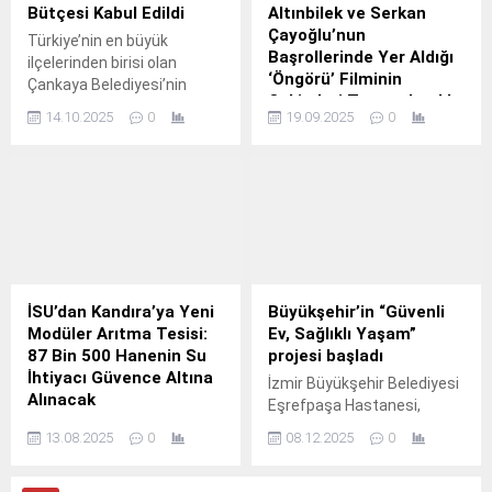
salonunu yıkarak yerine
Bütçesi Kabul Edildi
Altınbilek ve Serkan
modern bir kompleks
Çayoğlu’nun
Türkiye’nin en büyük
kazandırılıyor.
Başrollerinde Yer Aldığı
ilçelerinden birisi olan
‘Öngörü’ Filminin
Çankaya Belediyesi’nin
Çekimleri Tamamlandı!
2026 Mali Yılı Bütçe tasarısı
14.10.2025
0
19.09.2025
0
Belediye Meclisi’nde kabul
The Walt Disney
edildi.
Company’nin tüm dünyada
milyonlarca üyeye sahip
dijital yayın platformu
Disney+, yeni yıla hızlı
girerek art arda yeni lokal
içeriklerini yayınlamaya
devam ediyor.
İSU’dan Kandıra’ya Yeni
Büyükşehir’in “Güvenli
Modüler Arıtma Tesisi:
Ev, Sağlıklı Yaşam”
87 Bin 500 Hanenin Su
projesi başladı
İhtiyacı Güvence Altına
İzmir Büyükşehir Belediyesi
Alınacak
Eşrefpaşa Hastanesi,
Kocaeli Büyükşehir
İzmir’de “Evde Bakım”
13.08.2025
0
08.12.2025
0
Belediyesi İSU Genel
hizmeti alan yurttaşları ev
Müdürlüğü, yaz aylarında
kazalarından korumak